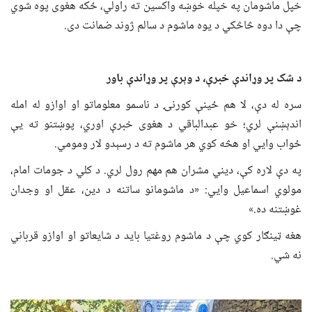
خپل ماشومان په خپله خوښه واکسین ته راولي، ځکه هغوی پوه شوي
چې دا دوه څاڅکي د یوه ماشوم د سالم ژوند ضمانت دی.
د شک پر وړاندې خبرې، د وېرې پر وړاندې باور
سره له دې، لا هم ځینې کورنۍ د ناسمو معلوماتو او اوازو له امله
اندېښنې لري؛ خو عبدالباقي د هغوی خبرې اوري، پوښتنو ته یې
ځواب وایي او هڅه کوي هر ماشوم ته د رسېدو لار ومومي.
په دې لاره کې، دیني مشران هم مهم رول لري. د کلي د جومات امام،
مولوي اسماعیل وایي: «د ماشومانو ساتنه د دین، عقل او وجدان
غوښتنه ده.»
هغه ټینګار کوي چې د ماشوم روغتیا باید د شایعاتو او اوازو قرباني
نه شي.