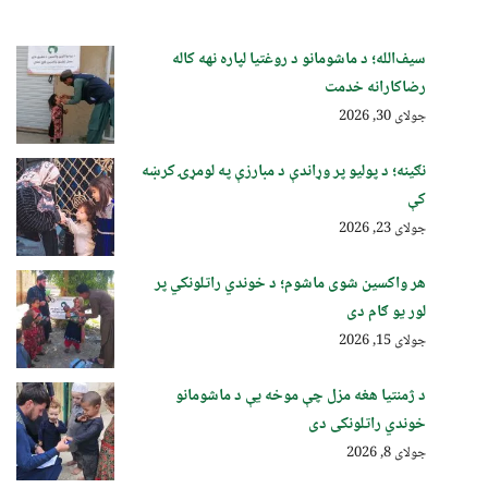
سیف‌الله؛ د ماشومانو د روغتیا لپاره نهه کاله
رضاکارانه خدمت
جولای 30, 2026
نګینه؛ د پولیو پر وړاندې د مبارزې په لومړۍ کرښه
کې
جولای 23, 2026
هر واکسین شوی ماشوم؛ د خوندي راتلونکي پر
لور یو ګام دی
جولای 15, 2026
د ژمنتیا هغه مزل چې موخه یې د ماشومانو
خوندي راتلونکی دی
جولای 8, 2026