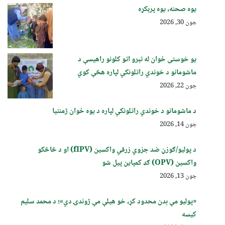
یوه صحنه، یوه پرېکړه
جون 30, 2026
یو خوستی ځوان له تېرو اتو کلونو راهیسې د
ماشومانو د خوندي راتلونکي لپاره هڅې کوي
جون 22, 2026
د ماشومانو د خوندي راتلونکي لپاره د یوه ځوان ژمنتیا
جون 14, 2026
د پولیو/ګوزڼ ضد جزوي زرقي واکسین (fIPV) او د څاڅکو
واکسین (OPV) ګډ کمپاین پيل شو
جون 13, 2026
«پولیو مې بدن محدود کړ، خو هیلې مې ژوندۍ دي»؛ د محمد سلیم
کیسه