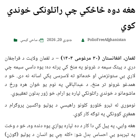
هغه دوه څاڅکي چې راتلونکی خوندي
کوي
PolioFreeAfghanistan
جنوري 20, 2026
د ساحې کیسې
لغمان، افغانستان (
۳۰ مرغومی
۱۴۰۴)
– د لغمان ولایت د فراجغان
درې د پیتک سیمه د غرونو په منځ کې پرته ده؛ یوه داسې سیمه چې
لارې یې ستونزمنې او خدماتو ته لاسرسی پکې اسانه نه دی. خو د
همدغو غرونو تر منځ، د عبدالباقي په نوم یو ځوان هره ورځ د
ماشومانو د خوندي راتلونکي لپاره یو ارام، خو ژور بدلون تعقیبوي.
نوموړی له تېرو څلورو کلونو راهیسې د پولیو واکسین پروګرام د
همغږي کوونکي په توګه کار کوي.
هغه وايي، په پیل کې دا کار د ده لپاره یوازې یوه دنده وه، خو د وخت
په تېرېدو یې احساس بدل شو: «کله چې یو انسان د پولیو (ګوزڼ)