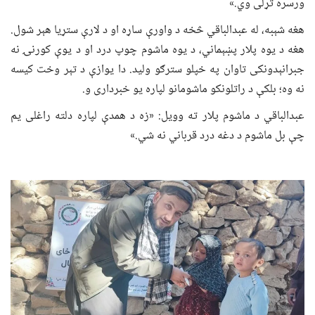
ورسره تړلی وي.»
هغه شېبه، له عبدالباقي څخه د واورې ساړه او د لارې ستړیا هېر شول.
هغه د یوه پلار پښېماني، د یوه ماشوم چوپ درد او د یوې کورنۍ نه
جبرانېدونکی تاوان په خپلو سترګو ولید. دا یوازې د تېر وخت کیسه
نه وه؛ بلکې د راتلونکو ماشومانو لپاره یو خبرداری و.
عبدالباقي د ماشوم پلار ته وویل: «زه د همدې لپاره دلته راغلی یم
چې بل ماشوم د دغه درد قرباني نه شي.»