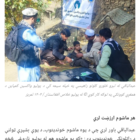
عبدالباقي له تېرو څلورو کلونو راهیسې
په خپله سیمه کې
د پولیو واکسین
کمپاین
د
همغږي کوونکي په توګه کار کوي © له پولیو خلاص افغانستان / ۱۴۰۴ لمریز
هر ماشوم ارزښت لري
عبدالباقي باور لري چې د یوه ماشوم خوندیتوب، د یوې بشپړې ټولنې
د راتلونکي خوندیتوب دی: «که یو ماشوم هم له پولیو ناروغۍ څخه