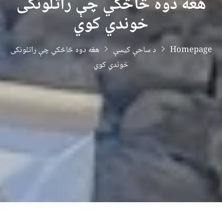
هغه دوه څاڅکي چې راتلونکی
خوندي کوي
Homepage
د ساحې کیسې
هغه دوه څاڅکي چې راتلونکی
خوندي کوي