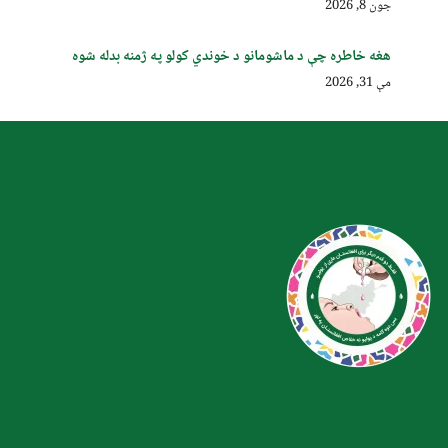
جون 8, 2026
هغه خاطره چې د ماشومانو د خوندي کولو په ژمنه بدله شوه
مې 31, 2026