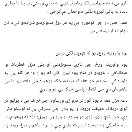
ناروغۍ د نه جبرانېدونکو زیانونو نښې له نږدې وویني، نو بیا دا یوازې
دنده نه پاتې کېږي؛ بلکې د وجدان غږ ګرځي.»
همدا حس دی چې نوموړی یې په هر ډول ستونزمنو شرایطو کې د کار
دوام ته اړ ایستلی دی.
یوه واورینه ورځ، یو نه هېرېدونکی درس
یوه واورینه ورځ، چې لارې ستونزمنې او پلی مزل خطرناک و،
عبدالباقي د غرونو تر منځ یوه لیرې کلي ته روان و؛ هر ګام یې په
واوره کې ښخېده، خو هغه نه درېده، ځکه پوهېده چې دلته ډېر داسې
ماشومان دي چې انتظار باسي څوک یې غږ واوري.
دغه مزل هغه د یوه کور تر دروازې ورساوه، چې تر شا یې د پولیو تر
ټولو دردناک حقیقت پروت و. یو پلار، چې سترګې یې له اوښکو ډکې
وې، خپل فلج شوی زوی ور وښود او ورو یې وویل: «زه نه پوهېدم، دا
دوه څاڅکي به دومره ارزښت ولري چې د یوه ماشوم روغ ژوند به