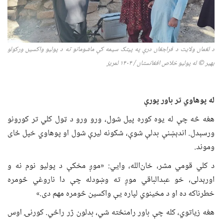
د لغمان ولایت د فراجغان درې په پیتک سیمه کې ماشومانو ته د پولیو واکسین ورکولو
بهیر © له پولیو خلاص افغانستان / ۱۴۰۴ لمریز
له پوهاوي تر باور پورې
هغه څه چې له یوه کوره پیل شول، ورو ورو د ټول کلي تر کورونو
ورسېدل. اندېښنې بدلې شوې، شکونه لیرې شول او پوهاوي خپل ځای
وموند.
د کلي قومي مشر، خان‌الله، وایي: «موږ مخکې د پولیو نوم نه و
اورېدلی، خو عبدالباقي موږ ته وښودله چې دا ناروغي څومره
خطرناکه ده او د مخینوي لپاره یې واکسین څومره مهم دی.»
هغه زیاتوي، کله چې باور رامنځته شي، بدلون ژر راځي. کورنۍ اوس