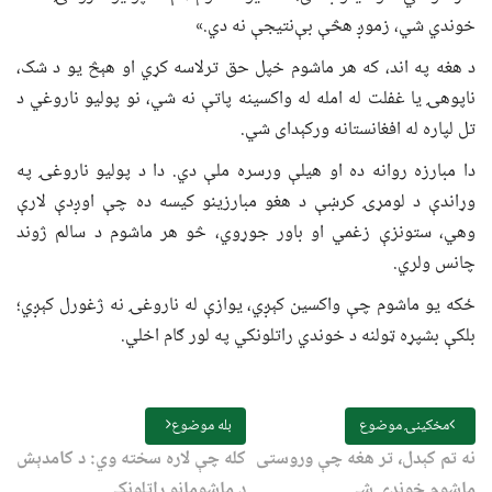
خوندي شي، زموږ هڅې بې‌نتیجې نه دي.»
د هغه په اند، که هر ماشوم خپل حق ترلاسه کړي او هېڅ یو د شک،
ناپوهۍ یا غفلت له امله له واکسینه پاتې نه شي، نو پولیو ناروغي د
تل لپاره له افغانستانه ورکېدای شي.
دا مبارزه روانه ده او هیلې ورسره ملې دي. دا د پولیو ناروغۍ په
وړاندې د لومړۍ کرښې د هغو مبارزینو کیسه ده چې اوږدې لارې
وهي، ستونزې زغمي او باور جوړوي، څو هر ماشوم د سالم ژوند
چانس ولري.
ځکه یو ماشوم چې واکسین کېږي، یوازې له ناروغۍ نه ژغورل کېږي؛
بلکې بشپړه ټولنه د خوندي راتلونکي په لور ګام اخلي.
مخکینۍ موضوع
بله موضوع
نه تم کېدل، تر هغه چې وروستی
کله چې لاره سخته وي: د کامدېش
ماشوم خوندي شي
د ماشومانو راتلونکی