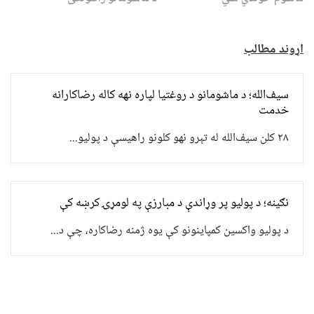
اړوند مطالب
سیف‌الله؛ د ماشومانو د روغتیا لپاره نهه کاله رضاکارانه
خدمت
۲۸ کلن سیف‌الله له تېرو نهو کلونو راهیسې د پولیو...
نګینه؛ د پولیو پر وړاندې د مبارزې په لومړۍ کرښه کې
د پولیو واکسین کمپاینونو کې یوه ژمنه رضاکاره، چې د...