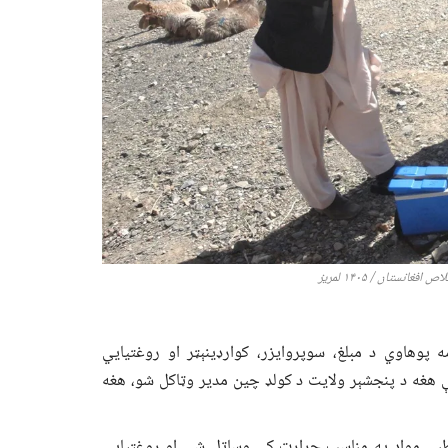
ص افغانستان / ۱۴۰
۵
لمریز
پوهاوي د مبلغ، سوپروایزر، کوارډینېټر او روغتیايي
توګه بېلابېلې دندې ترسره کړې دي. په ۲۰۰۵ کال کې هغه د پنجشېر ولایت د کولډ چین مدیر وټاکل شو، هغه
طبي مواد په مناسب حرارت کې وساتل شي او روغتیايي