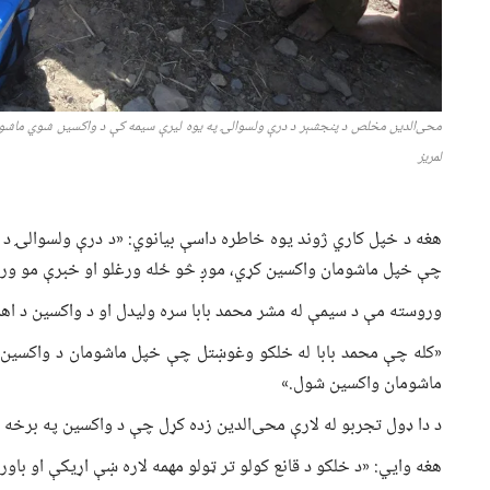
محی‌الدین مخلص د پنجشېر د درې ولسوالۍ په یوه لیرې سیمه کې د واکسین شوي ماشوم 
لمریز
هغه د خپل کاري ژوند یوه خاطره داسې بیانوي: «د درې ولسوالۍ د
چې خپل ماشومان واکسین کړي، موږ څو ځله ورغلو او خبرې مو ورس
وروسته مې د سیمې له مشر محمد بابا سره ولیدل او د واکسین د ا
«کله چې محمد بابا له خلکو وغوښتل چې خپل ماشومان د واکسین لپ
ماشومان واکسین شول.»
د دا ډول تجربو له لارې محی‌الدین زده کړل چې د واکسین په برخه 
هغه وايي: «د خلکو د قانع کولو تر ټولو مهمه لاره ښې اړیکې او باو