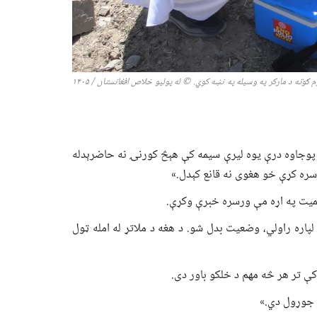
ګوته د مارکر په وسیله په نښه کوي
.
© له پولیو خلاص افغانستان / ۱۴۰
۵
 پوجاوه درې یوه لیرې سیمه کې هېڅ کورنۍ نه حاضرېدله
ره کړې خو هغوی نه قانع کېدل.»
همیت په اړه مې ورسره خبرې وکړې.
اره راولي، وضعیت بدل شو. د هغه د ملاتړ له امله ټول
کې تر هر څه مهم د خلکو باور دی.
ر جوړول دي.»