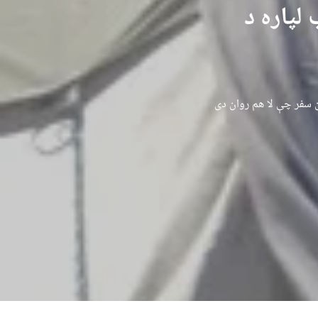
لپاره د
ن سفر چې لا هم روان دی