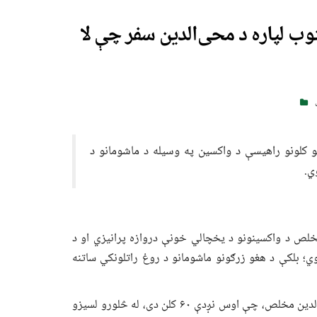
وب لپاره د محی‌الدین سفر چې لا
و کلونو راهیسې د واکسین په وسیله د ماشومانو د
ي.
ص د واکسینونو د یخچالي خونې دروازه پرانیزي او د
؛ بلکې د هغو زرګونو ماشومانو د روغ راتلونکي ساتنه
د پنجشېر ولایت د درې ولسوالۍ د بند جوي کلي اوسېدونکی محی‌الدین مخلص، چې اوس نږدې ۶۰ کلن دی، له څلورو لسیزو