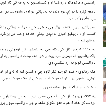
راهیسې د ماشومانو د روغتیا او واکسیناسیون په برخه کې کار کوي.
د هغه لپاره دا یوازې یوه دنده نه ده، بلکې یو اوږد ماموریت دی 
یې دوام ورکړی دی.
محی‌الدین وايي: «هغه مهال چې د ښوونځي د دولسم ټولګي زده‌ک
کمښت او د ناروغیو اغېزې له نږدې لیدلې، هماغه وخت مې پرېکړه 
یوځای شم.»
په ۱۹۹۰ زېږدیز کال کې، کله چې په پنجشېر کې لومړنۍ رو
واکسیناسیون له ټیمونو سره یوځای شو. هغه وخت د واکسین په اړه
د واکسین کولو په اړه شکمنې وې.
هغه زیاتوي: «ځینو کورنیو فکر کاوه چې واکسین ګټه نه لري او ځ
کولې، د هغوی پوښتنو ته مو ځوابونه ورکول او هڅه مو کوله چې د 
د خلکو باور ترلاسه کول اسانه نه وو.
په ۱۹۹۲ زېږدیز کال کې، کله چې محی‌الدین د رسمي روغتیاي
ترلاسه کړ، هغه لا هم د هغو ننګونو شاهد و چې د واکسیناسیون پرو