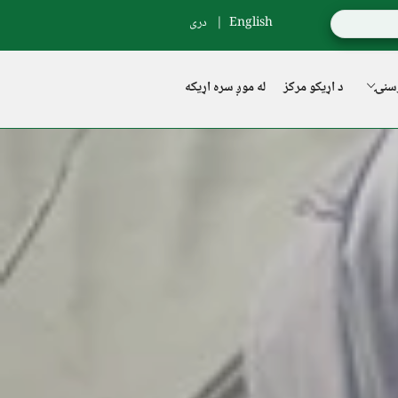
English
دری
سنۍ
د اړیکو مرکز
له موږ سره اړیکه