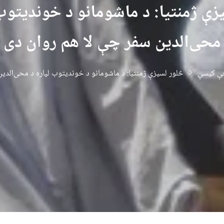
زې ژمنتیا: د ماشومانو د خوندیتوب 
محی‌الدین سفر چې لا هم روان دی
ې کیسې
څلور لسیزې ژمنتیا: د ماشومانو د خوندیتوب لپاره د محی‌الدی