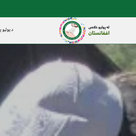
د پولیو پ