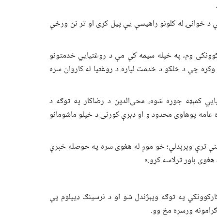
چې د ځوانۍ له کلونو راهیسې یې پیل کړی او تر نن ورځې
وونکی وم، په خپله سیمه کې مې د روغتیايي خدمتونو
وکړه چې د خلکو د خدمت لپاره د روغتیا له کاروان سره
غتیايي کمېټه جوړه شوه، محی‌الدین د رضاکار په توګه د
 عامه پوهاوی محدود و او ډېرې کورنۍ د خپلو ماشومانو
ینې ترې وېرېدلې؛ خو موږ له هغوی سره په حوصله خبرې
هغوی باور ترلاسه کړو.»
ي کارکوونکي په توګه وپېژندل شو او د نرسینګ ډیپلوم یې
ګرامونه ورسره مخ وو.