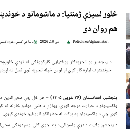
څلور لسیزې ژمنتیا: د ماشومانو د خوندیت
هم روان دی
PolioFreeAfghanistan
مې 16, 2026
د ساحې کیسې
,
غوره کیسې
د پنجشېر یو تجربه‌کار روغتیايي کارکوونکی له نږدې څلوېښت
خوندیتوب لپاره کار کوي او اوس خپله تجربه نوي نسل ته لېږدو
پنجشېر، افغانستان
(۲۶ غویی ۱۴۰۵)
– هر ځل چې محی‌الدین مخل
واکسینونو د حرارت درجه ګوري، یوازې د طبي موادو څارنه نه کوي
کوي چې د واکسینونو په برکت له خطرناکو ناروغیو خوندي کېږي.