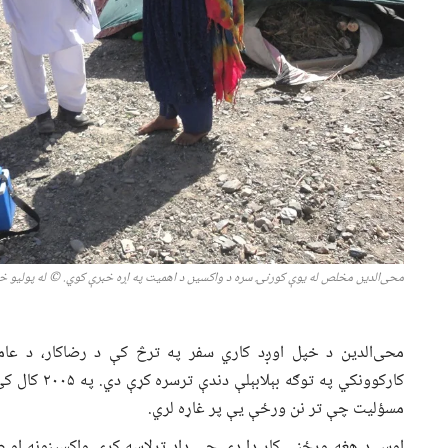
محی‌الدین مخلص له یوې کورنۍ سره د واکسین د اهمیت په اړه خبرې کوي
.
© له پولیو خلا
محی‌الدین د خپل اوږد کاري سفر په ترڅ کې د رضاکار، د عامه 
کارکوونکي په 
مسؤلیت چې تر نن ورځې یې پر غاړه لري.
اوس د هغه ورځنی کار دا دی چې ډاډ ترلاسه کړي واکسینونه او 