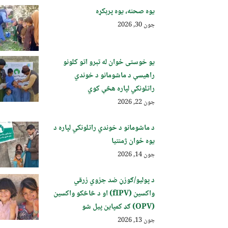
یوه صحنه، یوه پرېکړه
جون 30, 2026
یو خوستی ځوان له تېرو اتو کلونو
راهیسې د ماشومانو د خوندي
راتلونکي لپاره هڅې کوي
جون 22, 2026
د ماشومانو د خوندي راتلونکي لپاره د
یوه ځوان ژمنتیا
جون 14, 2026
د پولیو/ګوزڼ ضد جزوي زرقي
واکسین (fIPV) او د څاڅکو واکسین
(OPV) ګډ کمپاین پيل شو
جون 13, 2026