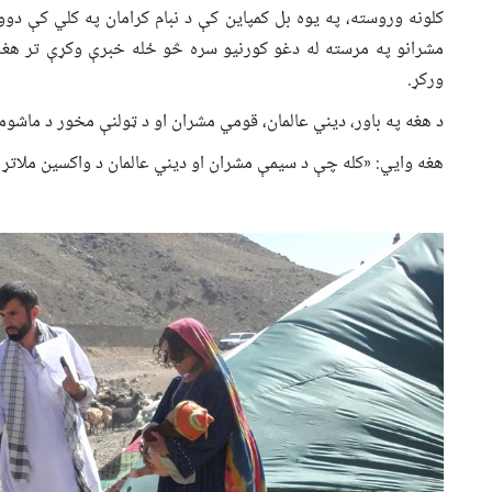
کلونه وروسته، په یوه بل کمپاین کې د نبام کرامان په کلي کې دو
مشرانو په مرسته له دغو کورنیو سره څو ځله خبرې وکړې تر هغه
ورکړ.
د هغه په باور، دیني عالمان، قومي مشران او د ټولنې مخور د ماشوم
هغه وايي: «کله چې د سیمې مشران او دیني عالمان د واکسین ملاتړ 