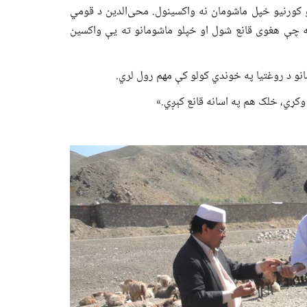
و کورنیو خپل ماشومان نه واکسینول. محی‌الدین د قومي
 چې هغوی قانع شول او خپلو ماشومانو ته یې واکسین
انو د روغتیا په خوندي کولو کې مهم رول لري.
وکړي، خلک هم په اسانه قانع کېږي.»