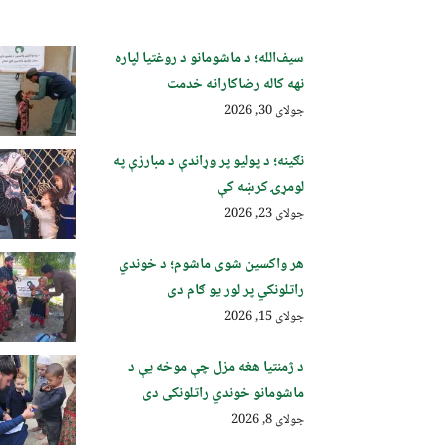
سیف‌الله؛ د ماشومانو د روغتیا لپاره
نهه کاله رضاکارانه خدمت
جولای 30, 2026
نګینه؛ د پولیو پر وړاندې د مبارزې په
لومړۍ کرښه کې
جولای 23, 2026
هر واکسین شوی ماشوم؛ د خوندي
راتلونکي پر لور یو ګام دی
جولای 15, 2026
د ژمنتیا هغه مزل چې موخه یې د
ماشومانو خوندي راتلونکی دی
جولای 8, 2026