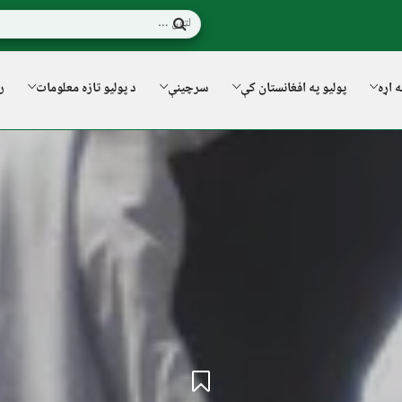
ه اړه
پولیو په افغانستان کې
سرچینې
د پولیو تازه معلومات
ر