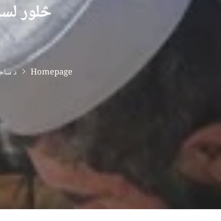
څلور لسی
Homepage
د ساح