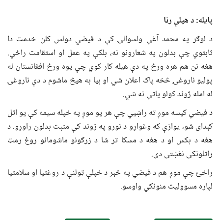
پایله: د هیلې رڼا
د لوګر په محمد آغې ولسوالۍ کې د فیضي دولس کلن خدمت دا
ثابتوي چې بدلون په شعارونو نه، بلکې په عمل او استقامت راځي.
هغه نن هم هره ورځ په دې هیله کار کوي چې یوه ورځ افغانستان له
پولیو ناروغۍ څخه پاک اعلان شي او بیا به هیڅ ماشوم د دې ناروغۍ
له امله ژوند کولو پاتې نه شي.
د فیضي کیسه موږ ته راښيي چې هر یو موږ په خپله سیمه کې یو اتل
کېدای شو، یوازې که وغواړو د نورو په ژوند کې مثبت بدلون راوړو. د
هغه د بکس او د هغه د مسکا تر شا د زرګونو ماشومانو روغ رمټ
راتلونکی نغښتی دی.
راځئ چې موږ هم د فیضي په څېر د خپلې ټولنې د روغتیا او سلامتیا
لپاره مسوولیت منونکي واوسو.