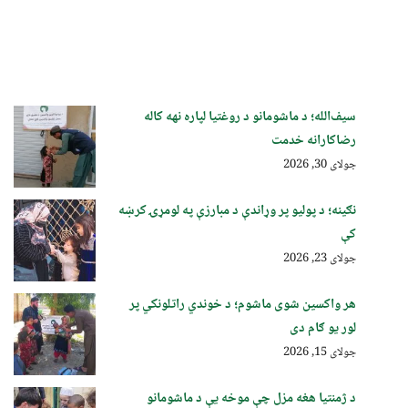
سیف‌الله؛ د ماشومانو د روغتیا لپاره نهه کاله
رضاکارانه خدمت
جولای 30, 2026
نګینه؛ د پولیو پر وړاندې د مبارزې په لومړۍ کرښه
کې
جولای 23, 2026
هر واکسین شوی ماشوم؛ د خوندي راتلونکي پر
لور یو ګام دی
جولای 15, 2026
د ژمنتیا هغه مزل چې موخه یې د ماشومانو