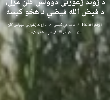
د ژوند ژغورنې دوولس کلن مزل،
د فیض الله فیضي د هڅو کیسه
Homepage
د ساحې کیسې
د ژوند ژغورنې دوولس کلن
مزل، د فیض الله فیضي د هڅو کیسه