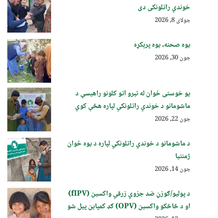
خوندي راتلونکی دی
جولای 8, 2026
یوه صحنه، یوه پرېکړه
جون 30, 2026
یو خوستی ځوان له تېرو اتو کلونو راهیسې د
ماشومانو د خوندي راتلونکي لپاره هڅې کوي
جون 22, 2026
د ماشومانو د خوندي راتلونکي لپاره د یوه ځوان
ژمنتیا
جون 14, 2026
د پولیو/ګوزڼ ضد جزوي زرقي واکسین (fIPV)
او د څاڅکو واکسین (OPV) ګډ کمپاین پيل شو