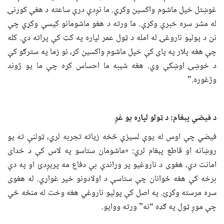
غوښتل خپل ماشوم واکسین وکړي. ما نږدې درې ساعته د هغې کورنۍ
له مشر سره خبرې وکړې. ما ورته د هغو ماشومانو کیسې وکړې چې
نن د پولیو ناروغۍ له امله د ټول عمر لپاره په کټ کې پراته دي. کله
چې هغه پلار په پای کې خپل ماشوم واکسین کړ، نو زما په سترګو کې
د خوښۍ اوښکې وې. هغه شېبه ما احساس کړه چې ما یو ژوند
وژغوره.”
د
فیضي پېغام: د ټولو لپاره یو غږ
فیضي چې اوس له یوې لسیزې څخه زیاته تجربه لري، ټولنې ته یو
روښانه او قاطع پېغام لري: «ماشومان ستاسو په لاس کې د خدای
امانت دي، هغوی د ناروغیو پر وړاندې بې دفاع مه پرېږدئ او په دې
برخه کې هغه ځوانان چې ستاسې د اولادونو خیر غواړي. له هغوی
سره مرسته وکړئ. په اصل کې پولیو ناروغي هغه وخت له منځه ځي
چې موږ ټول په ګډه “نه” ورته ووایو.