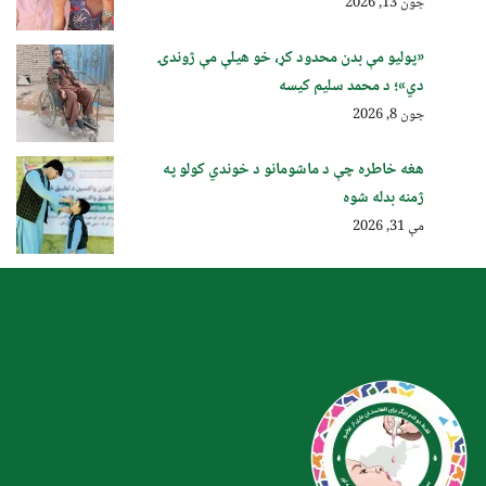
جون 13, 2026
«پولیو مې بدن محدود کړ، خو هیلې مې ژوندۍ
دي»؛ د محمد سلیم کیسه
جون 8, 2026
هغه خاطره چې د ماشومانو د خوندي کولو په
ژمنه بدله شوه
مې 31, 2026