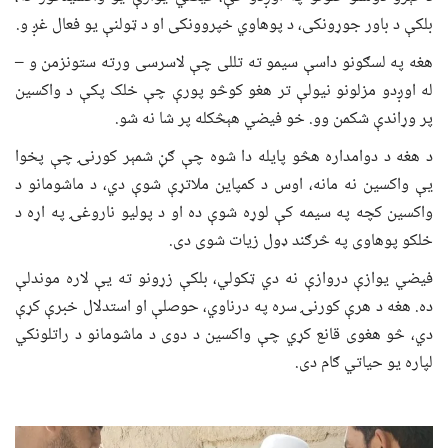
بلکې د باور جوړونکی، د پوهاوي خپروونکی او د ټولنې یو فعال غږ و.
هغه په لسګونو داسې سیمو ته تللی چې لاسرسی ورته ستونزمن و –
له اوږدو مزلونو نیولې تر هغو کوڅو پورې چې خلک پکې د واکسین
پر وړاندې شکمن وو. خو فیضي هېڅکله پر شا نه شو.
د هغه د دوامداره هڅو پایله دا شوه چې ګڼ شمېر کورنۍ چې پخوا
یې واکسین نه مانه، اوس د کمپاین ملاتړې شوې دي، د ماشومانو د
واکسین کچه په سیمه کې لوړه شوې ده او د پولیو ناروغۍ په اړه د
خلکو پوهاوی په څرګند ډول زیات شوی دی.
فیضي یوازې دروازې نه دي ټکولي، بلکې زړونو ته یې لاره موندلې
ده. هغه د هرې کورنۍ سره په درناوي، حوصلې او استدلال خبرې کړې
دي، څو هغوی قانع کړي چې واکسین د دوی د ماشومانو د راتلونکي
لپاره یو حیاتي ګام دی.