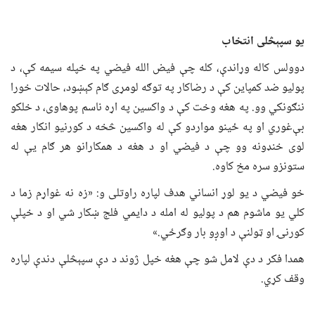
یو سپېڅلی انتخاب
دوولس کاله وړاندې، کله چې فیض الله فیضي په خپله سیمه کې، د
پولیو ضد کمپاین کې د رضاکار په توګه لومړی ګام کېښود، حالات خورا
ننګونکي وو. په هغه وخت کې د واکسین په اړه ناسم پوهاوی، د خلکو
بې‌غوري او په ځینو مواردو کې له واکسین څخه د کورنیو انکار هغه
لوی خنډونه وو چې د فیضي او د هغه د همکارانو هر ګام یې له
ستونزو سره مخ کاوه.
خو فیضي د یو لوړ انساني هدف لپاره راوتلی و: «زه نه غواړم زما د
کلي یو ماشوم هم د پولیو له امله د دایمي فلج ښکار شي او د خپلې
کورنۍ او ټولنې د اوږو بار وګرځي.»
همدا فکر د دې لامل شو چې هغه خپل ژوند د دې سپېڅلې دندې لپاره
وقف کړي.