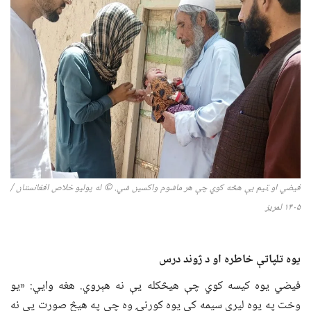
فیضي او ټیم یې هڅه کوي چې هر ماشوم واکسین شي.
© له پولیو خلاص افغانستان /
۵
۱۴۰
لمریز
یوه تلپاتې خاطره او د ژوند درس
فیضي یوه کیسه کوي چې هیڅکله یې نه هېروي. هغه وايي: «یو
وخت په یوه لیرې سیمه کې یوه کورنۍ وه چې په هیڅ صورت یې نه