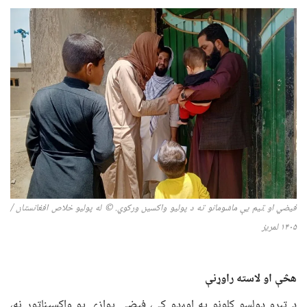
فیضي او ټیم یې ماشومانو ته د پولیو واکسین ورکوي.
© له پولیو خلاص افغانستان /
۵
۱۴۰
لمریز
هڅې او لاسته راوړنې
د تېرو دولسو کلونو په اوږدو کې، فیضي یوازې یو واکسیناتور نه،