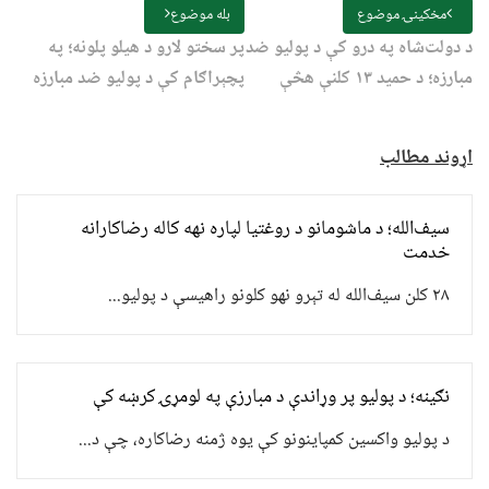
مخکینۍ موضوع
بله موضوع
د دولت‌شاه په درو کې د پولیو ضد
پر سختو لارو د هیلو پلونه؛ په
مبارزه؛ د حمید ۱۳ کلنې هڅې
پچېراګام کې د پولیو ضد مبارزه
اړوند مطالب
سیف‌الله؛ د ماشومانو د روغتیا لپاره نهه کاله رضاکارانه
خدمت
۲۸ کلن سیف‌الله له تېرو نهو کلونو راهیسې د پولیو...
نګینه؛ د پولیو پر وړاندې د مبارزې په لومړۍ کرښه کې
د پولیو واکسین کمپاینونو کې یوه ژمنه رضاکاره، چې د...