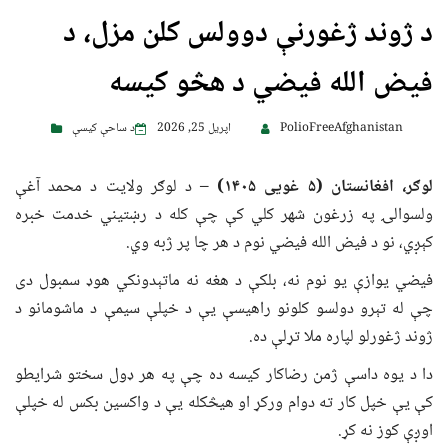
د ژوند ژغورنې دوولس کلن مزل، د
فیض الله فیضي د هڅو کیسه
PolioFreeAfghanistan
اپریل 25, 2026
د ساحې کیسې
لوګر، افغانستان (۵ غویی ۱۴۰۵)
– د لوګر ولایت د محمد آغې
ولسوالۍ په زرغون شهر کلي کې چې کله د رښتیني خدمت خبره
کېږي، نو د فیض الله فیضي نوم د هر چا پر ژبه وي.
فیضي یوازې یو نوم نه، بلکې د هغه نه ماتېدونکي هوډ سمبول دی
چې له تېرو دولسو کلونو راهیسې یې د خپلې سیمې د ماشومانو د
ژوند ژغورلو لپاره ملا تړلې ده.
دا د یوه داسې ژمن رضاکار کیسه ده چې په هر ډول سختو شرایطو
کې یې خپل کار ته دوام ورکړ او هیڅکله یې د واکسین بکس له خپلې
اوږې کوز نه کړ.