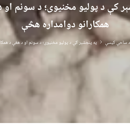
ېر کې د پولیو مخنیوی؛ د سونم او د
همکارانو دوامداره هڅې
 ساحې کیسې
په پنجشېر کې د پولیو مخنیوی؛ د سونم او د هغې د همکا