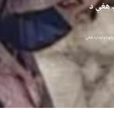
 هغې د
رانو دوامداره هڅې