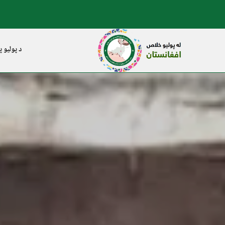
د پولیو پ