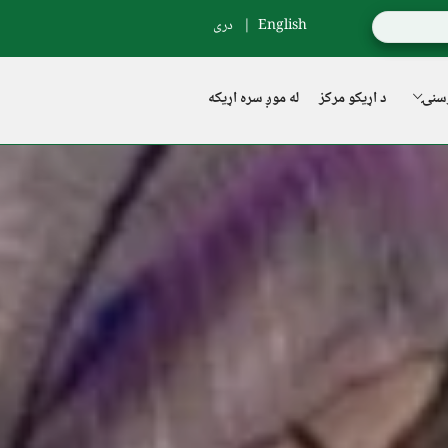
English
دری
سنۍ
د اړیکو مرکز
له موږ سره اړیکه