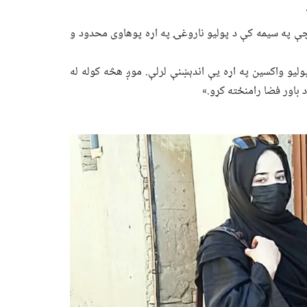
 مهال چې په سیمه کې د پولیو ناروغۍ په اړه پوهاوی محدود و
لیو واکسین په اړه یې اندېښنې لرلې. موږ هڅه کوله له
باور فضا رامنځته کړو.»