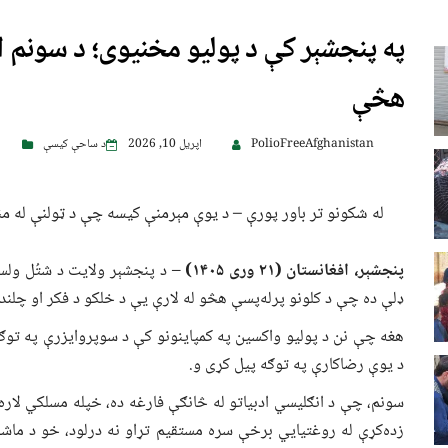
په پنجشېر کې د پولیو مخنیوی؛ د سونم او
هڅې
PolioFreeAfghanistan
اپریل 10, 2026
د ساحې کیسې
له شکونو تر باور پورې – د یوې مېرمنې کیسه چې د ټولنې له من
پنجشېر، افغانستان (۲۱ وری ۱۴۰۵)
– د پنجشېر ولایت د شتُل ولس
ډلې ده چې د کلونو پرله‌پسې هڅو له لارې یې د خلکو د فکر او چلند
هغه چې نن د پولیو واکسین په کمپاینونو کې د سوپروایزرې په توګ
د یوې رضاکارې په توګه پیل کړی و.
سونم، چې د انګلیسي ادبیاتو له څانګې فارغه ده، خپله مسلکي لاره
زده‌کړې له روغتیايي برخې سره مستقیم تړاو نه درلود، خو د ماش