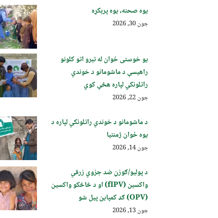
یوه صحنه، یوه پرېکړه
جون 30, 2026
یو خوستی ځوان له تېرو اتو کلونو
راهیسې د ماشومانو د خوندي
راتلونکي لپاره هڅې کوي
جون 22, 2026
د ماشومانو د خوندي راتلونکي لپاره د
یوه ځوان ژمنتیا
جون 14, 2026
د پولیو/ګوزڼ ضد جزوي زرقي
واکسین (fIPV) او د څاڅکو واکسین
(OPV) ګډ کمپاین پيل شو
جون 13, 2026