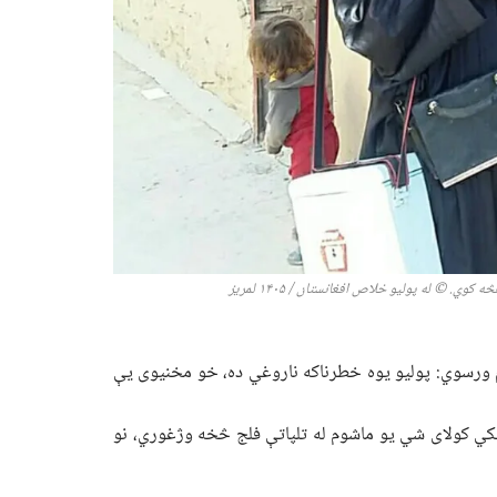
هڅه کوي
.
©
له
پولیو خلاص افغانستان /
۱۴۰۵
لمریز
م ورسوي: پولیو یوه خطرناکه ناروغي ده، خو مخنیوی یې
ي کولای شي یو ماشوم له تلپاتې فلج څخه وژغوري، نو