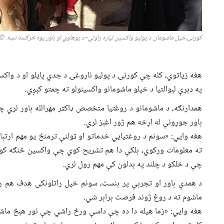
کورنۍ خپل ماشومان د پولیو واکسین لپاره راولي
–
د پوهاوي او باور یوه څرګنده نښه
.
©
هغه زیاتوي، کله چې کورنۍ د پولیو ناروغۍ د جدي پایلو او د واکس
په ډېرې لېوالتیا د خپلو ماشومانو واکسینولو ته چمتو کېږي.
همدارنګه، د ماشومانو د روغتیا متخصص ډاکټر مهرالله باور لري 
باور جوړونې له اړخه هم ژور اغېز لري.
هغه وایي: «سونم د روغتیايي خدماتو او ټولنې ترمنځ یو مهم ارتبا
ته معلومات ورکوي، بلکې دا هم تشریح کوي چې واکسین څنګه کول
چې د خلکو د چلند په بدلون کې مهم رول لري.
د همدې باور او تجربې پر بنسټ، سونم خپل راتلونکی هدف هم ر
ماشوم ته د روغ ژوند فرصت برابر شي.
هغه وایي: «زما هیله دا ده چې داسې ورځ راشي چې نور هېڅ ماشوم