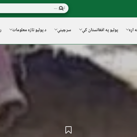
ه اړه
پولیو په افغانستان کې
سرچینې
د پولیو تازه معلومات
ر