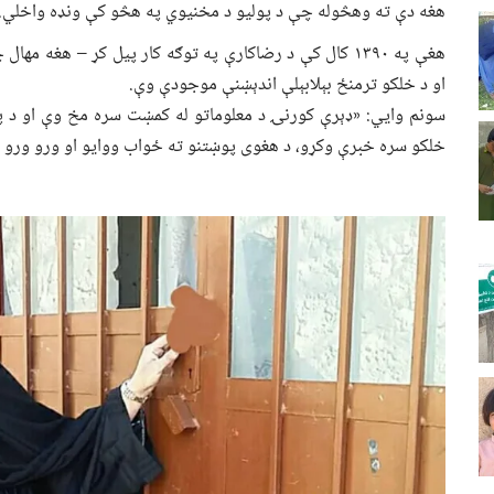
هغه دې ته وهڅوله چې د پولیو د مخنیوي په هڅو کې ونډه واخلي.
هغې په ۱۳۹۰ کال کې د رضاکارې په توګه کار پیل کړ – هغه
او د خلکو ترمنځ بېلابېلې اندېښنې موجودې وې.
سونم وايي: «ډېرې کورنۍ د معلوماتو له کمښت سره مخ وې او د پو
خلکو سره خبرې وکړو، د هغوی پوښتنو ته ځواب ووایو او ورو ورو د 