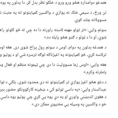
همدغو دوامداره هڅو ورو ورو د خلکو نظر بدل کړ. دا بدلون په یوه و
نن ورځ، د سیمې خلک نه یوازې د واکسین کمپاینونو ته په مثبت نظر
مسوولانه چلند کوي.
سونم وایي: «تر ټولو مهمه لاسته راوړنه دا ده چې له څو کلونو را
شوې، او دا د ټولو د ګډو هڅو پایله ده.»
د همدغه بدلون په دوام، اوس د سونم رول پراخ شوی دی. هغه اوس 
ترلاسه کړي، څو کمپاینونه په اغېزناکه توګه ترسره شي او د پولیو
هغه وایي: «اوس زما مسوولیت دا دی چې ټیمونه منظم او فعال وس
پاملرنه وکړم.»
د دغو هڅو اغېز یوازې تر کمپاینونو نه دی محدود شوی، بلکې د ټول
عبدالستار وایي: «په داسې ټولنو کې د ښځینه کارکوونکو حضور ډېر
د هغوی اندېښنې واوري او په دې پوه یې کړي چې پولیو یوه داسې ن
خو د واکسین په وسیله یې مخنیوی ممکن دی.»