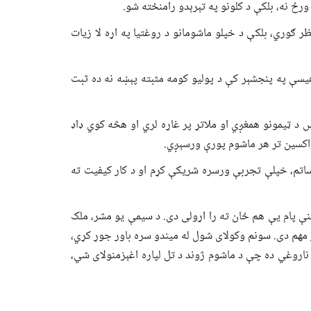
رځ نه، بلکې د کلونو په تېرېدو رامنځته شو.
 ګوري، بلکې د خپلو ماشومانو د روغتیا په اړه لا زیات
هیسې په پنجشېر کې د پولیو کومه مثبته پېښه نه ده ثبت
د ټیمونو همغږي او ملاتړ پر غاړه لري او هڅه کوي ډاډ
 واکسین تر هر ماشوم پورې ورسېږي.
اتم، خپلې تجربې ورسره شریکې کړم او د کار کیفیت ته
نې پام یې هم ځان ته را اړولی دی. د سیمې یو مشر، ملک
 مهم دی. سونم وکولای شول له میندو سره باور جوړ کړي،
اروغي ده چې د ماشوم ژوند د تل لپاره اغېزمنولای شي،