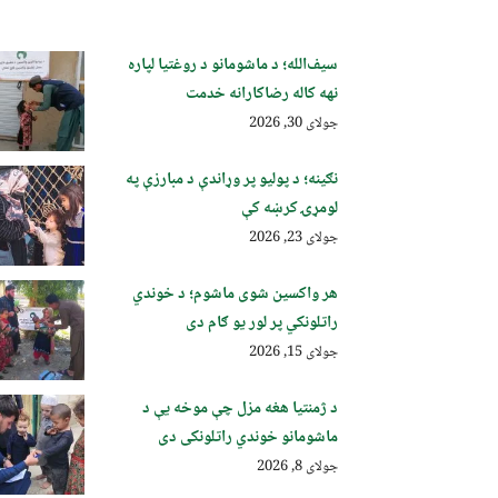
سیف‌الله؛ د ماشومانو د روغتیا لپاره
نهه کاله رضاکارانه خدمت
جولای 30, 2026
نګینه؛ د پولیو پر وړاندې د مبارزې په
لومړۍ کرښه کې
جولای 23, 2026
هر واکسین شوی ماشوم؛ د خوندي
راتلونکي پر لور یو ګام دی
جولای 15, 2026
د ژمنتیا هغه مزل چې موخه یې د
ماشومانو خوندي راتلونکی دی
جولای 8, 2026