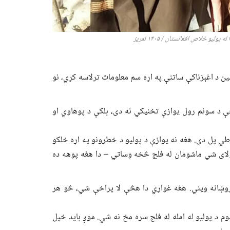
له پولیو خلاص افغانستان /
۱۴۰۵
لمریز
ین د اغېزناکې ساتنې په اړه سم معلومات ترلاسه کړي، نو
چې د سونم رول یوازې تخنیکي نه دی، بلکې د پوهاوي او
طي پل دی. هغه نه یوازې د پولیو د خطرونو په اړه خلکو
ای شي ماشومان له فلج څخه وساتي – دا هغه پوهه ده
وښانه ویني. هغه غواړي دا هڅې لا پراخې شي، څو هر
 د پولیو له امله له فلج سره مخ نه شي. موږ باید خپل