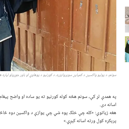
سونم، د پولیو واکسین د کمپاین سوپروایزره، د کورنیو د پوهاوي او باور جوړولو لپاره 
په همدې لړ کې، سونم هڅه کوله کورنیو ته یو ساده او واضح پیغا
اسانه دی.
هغه زیاتوي: «کله چې خلک پوه شي چې یوازې د واکسین دوه څاڅک
پرېکړه کول ورته اسانه کېږي.»