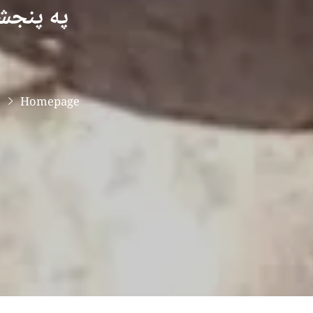
په پنجش
Homepage
د