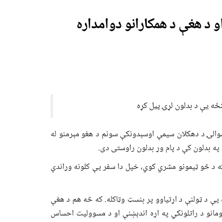
 د هغې د همکارانو دوامداره
ځه یې د بدلون لړۍ پیل کړه
والۍ د دهکلان سیمې اوسېدونکې سونم د هغو مېرمنو له
 په بدلون کې د پام وړ بدلون راوستی دی.
ه د څو ټیمونو مشري کوي، خپل دا سفر یې کلونه وړاندې
 یې د ټولنې د اړتیاوو پر بنسټ وټاکله. که څه هم د هغې
ومانو د راتلونکي په اړه اندېښنې او د مسوولیت احساس