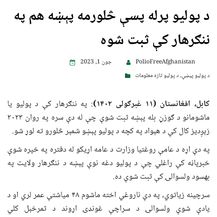
د پولیو پرله پسې څلورمه پېښه هم په
ننګرهار کې ثبت شوه
PolioFreeAfghanistan
جون 1, 2023
د پولیو پیښې
,
د پولیو تازه معلومات
کابل، افغانستان (۱۱ غبرګولی ۱۴۰۲)
: په ننګرهار کې د پولیو یا
ماشومانو د ګوزڼ بله پېښه ثبت شوې چې له دې سره په روان ۲۰۲۳
زېږدیز کال کې د هېواد په کچه د پولیو پېښو شمېر څلورو ته لوړ شو.
په دې اړه د عامې روغتیا وزارت د عامه اړیکو له دفتره په خپره شوې
خبرپاڼه کې راغلي چې د پولیو دغه نوې پېښه د ننګرهار ولایت په
بهسود ولسوالۍ کې ثبت شوې ده.
سرچینه زیاتوي، په دې ناروغي اخته ماشوم ۴۸ میاشتې عمر لري او د
یادې شوې ولسوالۍ د سراچې غونډۍ اړوند د ثمرخېل کلي