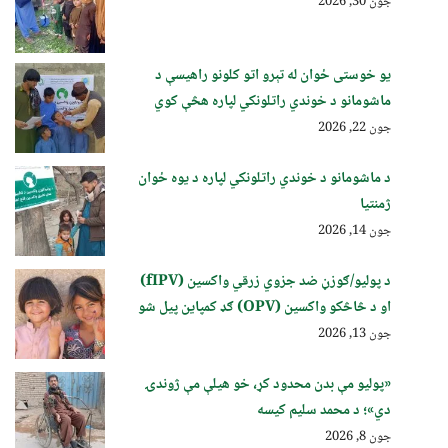
جون 30, 2026
یو خوستی ځوان له تېرو اتو کلونو راهیسې د
ماشومانو د خوندي راتلونکي لپاره هڅې کوي
جون 22, 2026
د ماشومانو د خوندي راتلونکي لپاره د یوه ځوان
ژمنتیا
جون 14, 2026
د پولیو/ګوزڼ ضد جزوي زرقي واکسین (fIPV)
او د څاڅکو واکسین (OPV) ګډ کمپاین پيل شو
جون 13, 2026
«پولیو مې بدن محدود کړ، خو هیلې مې ژوندۍ
دي»؛ د محمد سلیم کیسه
جون 8, 2026