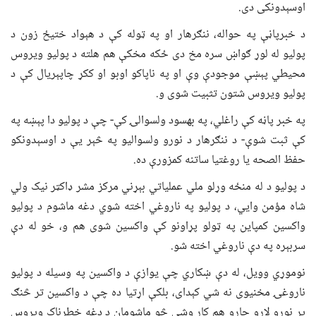
اوسېدونکی دی.
د خبرپاڼې په حواله، ننګرهار او په ټوله کې د هېواد ختیځ زون د
پولیو له لوړ ګواښ سره مخ دی ځکه مخکې هم هلته د پولیو ویروس
محیطي پېښې موجودې وې او په ناپاکو اوبو او ککړ چاپېریال کې د
پولیو ویروس شتون تثبیت شوی و.
په خبر پاڼه کې راغلي، په بهسود ولسوالۍ کې- چې د پولیو دا پېښه په
کې ثبت شوې- د ننګرهار د نورو ولسوالیو په څېر یې د اوسېدونکو
حفظ الصحه یا روغتیا ساتنه کمزورې ده.
د پولیو د له منځه وړلو ملي عملیاتي بېړني مرکز مشر ډاکټر نیک ولي
شاه مؤمن وايي، د پولیو په ناروغي اخته شوي دغه ماشوم د پولیو
واکسین کمپاین په ټولو پړاونو کې واکسین شوی هم و، خو له دې
سربېره په دې ناروغي اخته شو.
نوموړي وویل، له دې ښکاري چې یوازې د واکسین په وسیله د پولیو
ناروغۍ مخنیوی نه شي کېدای، بلکې اړتیا ده چې د واکسین تر څنګ
پر نورو لارو چارو هم کار وشي څو ماشومان د دغه خطرناک ویروس