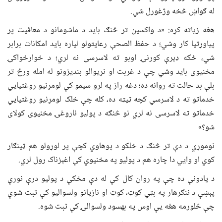
له ګواښ څخه وژغورل شي.
هغه زیاته کړه: «د واکسین تر څنګ باید د ماشومانو د معافیت پر
پیاوړتیا کار وشي؛ د حفظ الصحې رعایتولو لپاره باید امکانات برابر
شي، ځکه ډېرې کورنۍ اوبو ته لاسرسی نه لري؛ د خوارځواکۍ
مخنیوی باید وشي چې د غربت او نړیوالو بندیزونو له امله ورځ تر
بلې بد حالت ته روانه ده؛ دغه راز په لرو سیمو کې لومړنیو روغتیايي
خدماتو ته د لاسرسي کچه ټیټه ده، کله چې خلک لومړنیو روغتیايي
خدماتو ته لاسرسی نه لري نو څنګه د پولیو ناروغۍ مخنیوی کولای
شو؟»
نوموړي د دې تر څنګ د خلکو د پوهاوي کچې پر لوړولو هم ټینګار
کوي او وايي دا چاره هم د پولیو په مخنیوي کې اغېزناک رول لري.
د یادونې ده چې په روان کال کې له دې مخکې د پولیو درې نورې
پېښې د ننګرهار په بټي کوټ، کوټ او نازیانو ولسوالیو کې ثبت شوې
چې څلورمه هغه یې اوس په بهسود ولسوالۍ کې ثبت شوه.