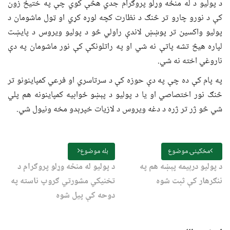
د پولیو د له منځه وړلو پروګرام جدي هڅې کوي چې په ختیځ زون
کې د نورو چارو تر څنګ د نظارت کچه لوړه کړي او ټول ماشومان د
پولیو واکسین تر پوښښ لاندې راولي څو د پولیو ویروس د پایښت
لپاره هیڅ تشه پاتې نه شي او په راتلونکې کې نور ماشومان په دې
ناروغي اخته نه شي.
په پام کې ده چې په دې حوزه کې د سرتاسري او فرعي کمپاینونو تر
څنګ نور اختصاصي او یا د پولیو د پېښو ځوابیه کمپاینونه هم پلي
شي څو ژر تر ژره د دغه ویروس د لازیات خپرېدو مخه ونیول شي.
مخکینۍ موضوع
بله موضوع
د پولیو درېیمه پېښه هم په
د پولیو له منځه وړلو پروګرام د
ننګرهار کې ثبت شوه
تخنیکي مشورتي ګروپ ناسته په
دوحه کې پیل شوه