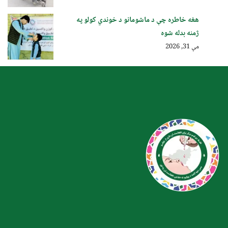
هغه خاطره چې د ماشومانو د خوندي کولو په
ژمنه بدله شوه
مې 31, 2026