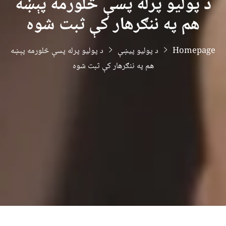
د پولیو پرله پسې څلورمه پېښه
هم په ننګرهار کې ثبت شوه
Homepage
د پولیو پیښې
د پولیو پرله پسې څلورمه پېښه
هم په ننګرهار کې ثبت شوه