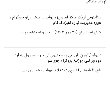
اړوند مطالب
د ټلیفوني اړیکو مرکز فعالول؛ د پولیو له منځه وړلو پروګرام د
غوره مدیریت لپاره اغېزناک ګام
کابل، افغانستان (۳۰ وږی ۱۴۰۲): د پولیو له منځه وړلو...
د پولیو/ ګوزڼ ناروغۍ په مخنیوي کې د رسنیو رول په اړه
دوه ورځنی روزنیز پروګرام جوړ شو
بلخ، افغانستان (۵ وږی ۱۴۰۲): د هېواد په شمال زون...