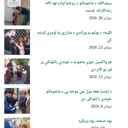
سیف‌الله؛ د ماشومانو د روغتیا لپاره نهه کاله
رضاکارانه خدمت
جولای 30, 2026
نګینه؛ د پولیو پر وړاندې د مبارزې په لومړۍ کرښه
کې
جولای 23, 2026
هر واکسین شوی ماشوم؛ د خوندي راتلونکي پر
لور یو ګام دی
جولای 15, 2026
د ژمنتیا هغه مزل چې موخه یې د ماشومانو
خوندي راتلونکی دی
جولای 8, 2026
یوه صحنه، یوه پرېکړه