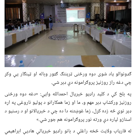
ګډونوالو یاد شوی دوه ورځنی ټرېننګ ګټور وباله او ټینګار یې وکړ
چې دغه راز روزنیز پروګرامونه دې ډېر شي.
په بلخ کې د کلید راډیو خبریال احمدالله وايي: «دغه دوه ورځنی
روزنیز ورکشاپ ډېر مهم و، ما او زما همکارانو د پولیو ناروغۍ په اړه
ډېر نوي څه زده کړل، زما غوښتنه دا ده چې د خبریالانو او د رسنیو د
استازو لپاره دې ورته نور پروګرامونه هم جوړ شي.»
له فاریاب ولایت څخه راغلې د بانو راډیو خبریالې هادیې ابراهیمي