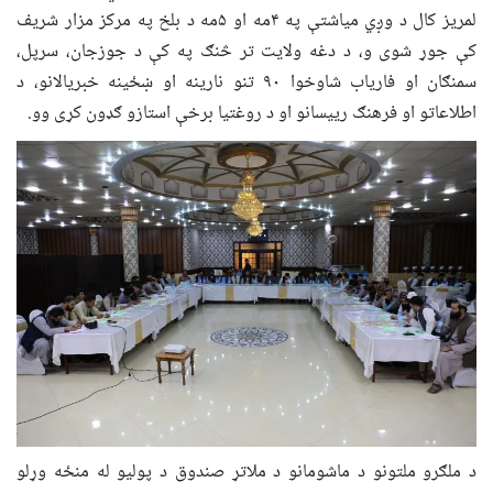
لمریز کال د وږي میاشتې په ۴مه او ۵مه د بلخ په مرکز مزار شریف
کې جوړ شوی و، د دغه ولایت تر څنګ په کې د جوزجان، سرپل،
سمنګان او فاریاب شاوخوا ۹۰ تنو نارینه او ښځینه خبریالانو، د
اطلاعاتو او فرهنګ رییسانو او د روغتیا برخې استازو ګډون کړی وو.
د ملګرو ملتونو د ماشومانو د ملاتړ صندوق د پولیو له منځه وړلو