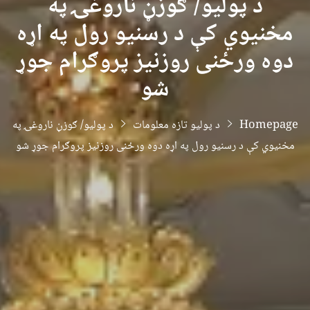
د پولیو/ ګوزڼ ناروغۍ په
مخنیوي کې د رسنیو رول په اړه
دوه ورځنی روزنیز پروګرام جوړ
شو
Homepage
د پولیو تازه معلومات
د پولیو/ ګوزڼ ناروغۍ په
مخنیوي کې د رسنیو رول په اړه دوه ورځنی روزنیز پروګرام جوړ شو