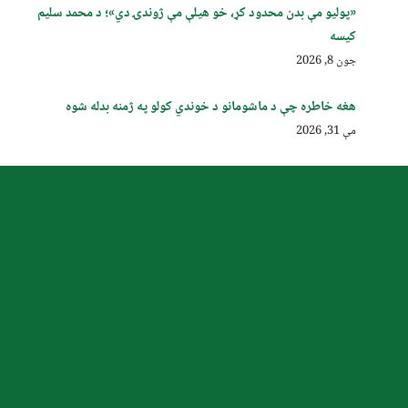
«پولیو مې بدن محدود کړ، خو هیلې مې ژوندۍ دي»؛ د محمد سلیم
کیسه
جون 8, 2026
هغه خاطره چې د ماشومانو د خوندي کولو په ژمنه بدله شوه
مې 31, 2026