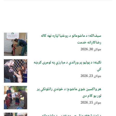
سیف‌الله؛ د ماشومانو د روغتیا لپاره نهه کاله
رضاکارانه خدمت
جولای 30, 2026
نګینه؛ د پولیو پر وړاندې د مبارزې په لومړۍ کرښه
کې
جولای 23, 2026
هر واکسین شوی ماشوم؛ د خوندي راتلونکي پر
لور یو ګام دی
جولای 15, 2026
د ژمنتیا هغه مزل چې موخه یې د ماشومانو