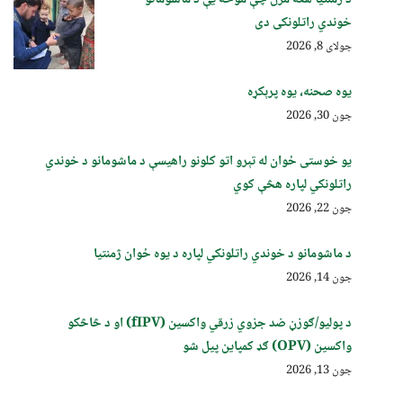
خوندي راتلونکی دی
جولای 8, 2026
یوه صحنه، یوه پرېکړه
جون 30, 2026
یو خوستی ځوان له تېرو اتو کلونو راهیسې د ماشومانو د خوندي
راتلونکي لپاره هڅې کوي
جون 22, 2026
د ماشومانو د خوندي راتلونکي لپاره د یوه ځوان ژمنتیا
جون 14, 2026
د پولیو/ګوزڼ ضد جزوي زرقي واکسین (fIPV) او د څاڅکو
واکسین (OPV) ګډ کمپاین پيل شو
جون 13, 2026