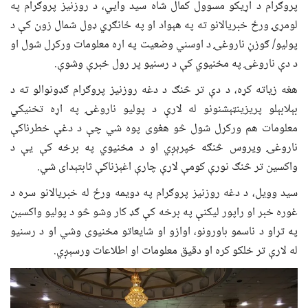
پروګرام د اړیکو مسوول کمال شاه سید وايي، د روزنیز پروګرام په
لومړۍ ورځ خبریالانو ته په هېواد او په ځانګړي ډول شمال زون کې د
پولیو/ ګوزڼ ناروغۍ د اوسني وضعیت په اړه معلومات ورکړل شول او
د دې ناروغۍ په مخنیوي کې د رسنیو پر رول خبرې وشوې.
هغه زیاته کړه، د دې تر څنګ د دغه روزنیز پروګرام ګډونوالو ته د
بېلابېلو پریزینټېشنونو له لارې د پولیو ناروغۍ په اړه تخنیکي
معلومات هم ورکړل شول څو هغوی پوه شي چې د دغې خطرناکې
ناروغۍ ویروس څنګه خپرېږي او د مخنیوي په برخه کې یې د
واکسین تر څنګ نورې کومې لارې چارې اغېزناکې ثابتېدای شي.
سید وویل، د دغه روزنیز پروګرام په دویمه ورځ له خبریالانو سره د
غوره خبر او راپور لیکنې په برخه کې ګډ کار وشو څو د پولیو واکسین
په تړاو د ناسمو باورونو، اوازو او شایعاتو مخنیوی وشي او د رسنیو
له لارې تر خلکو کره او دقیق معلومات او اطلاعات ورسېږي.