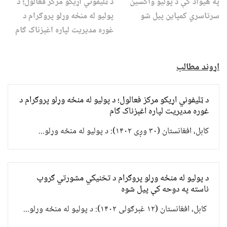
په هیواد کې د پولیو واکسین
د ټلیفوني اړیکو مرکز فعالول؛ د
سرتاسري کمپاین پیل شو
پولیو له منځه وړلو پروګرام د
غوره مدیریت لپاره اغېزناک ګام
اړوند مطالب
د ټلیفوني اړیکو مرکز فعالول؛ د پولیو له منځه وړلو پروګرام د
غوره مدیریت لپاره اغېزناک ګام
کابل، افغانستان (۳۰ وږی ۱۴۰۲): د پولیو له منځه وړلو...
د پولیو له منځه وړلو پروګرام د تخنیکي مشورتي ګروپ
ناسته په دوحه کې پیل شوه
کابل، افغانستان (۱۲ غبرګولی ۱۴۰۲): د پولیو له منځه وړلو...