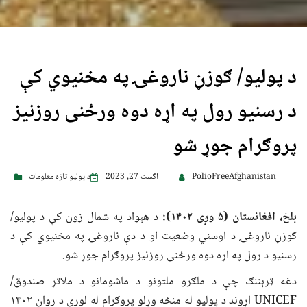
د پولیو/ ګوزڼ ناروغۍ په مخنیوي کې
د رسنیو رول په اړه دوه ورځنی روزنیز
پروګرام جوړ شو
PolioFreeAfghanistan
اگست 27, 2023
د پولیو تازه معلومات
بلخ، افغانستان (۵ وږی ۱۴۰۲):
د هېواد په شمال زون کې د پولیو/
ګوزڼ ناروغۍ د اوسني وضعیت او د دې ناروغۍ په مخنیوي کې د
رسنیو د رول په اړه دوه ورځنی روزنیز پروګرام جوړ شو.
دغه ټرېننګ چې د ملګرو ملتونو د ماشومانو د ملاتړ صندوق/
UNICEF اړوند د پولیو له منځه وړلو پروګرام له لوري د روان ۱۴۰۲