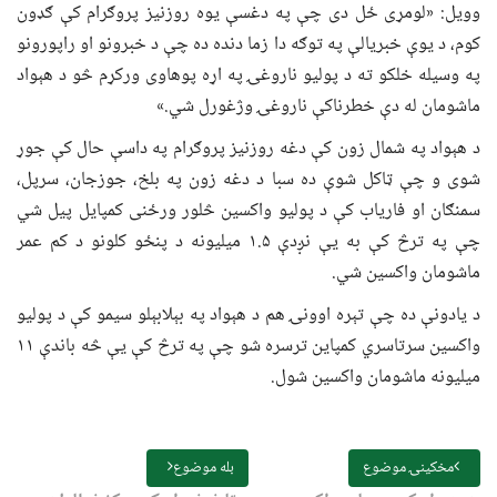
وویل: «لومړی ځل دی چې په دغسې یوه روزنیز پروګرام کې ګډون
کوم، د یوې خبریالې په توګه دا زما دنده ده چې د خبرونو او راپورونو
په وسیله خلکو ته د پولیو ناروغۍ په اړه پوهاوی ورکړم څو د هېواد
ماشومان له دې خطرناکې ناروغۍ وژغورل شي.»
د هېواد په شمال زون کې دغه روزنیز پروګرام په داسې حال کې جوړ
شوی و چې ټاکل شوې ده سبا د دغه زون په بلخ، جوزجان، سرپل،
سمنګان او فاریاب کې د پولیو واکسین څلور ورځنی کمپایل پیل شي
چې په ترڅ کې به یې نږدې ۱.۵ میلیونه د پنځو کلونو د کم عمر
ماشومان واکسین شي.
د یادونې ده چې تېره اوونۍ هم د هېواد په بېلابېلو سیمو کې د پولیو
واکسین سرتاسري کمپاین ترسره شو چې په ترڅ کې یې څه باندې ۱۱
میلیونه ماشومان واکسین شول.
مخکینۍ موضوع
بله موضوع