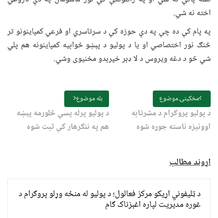
اخته نه شي.
په پام کې ده چې په دې حوزه کې د سرتاسري او فرعي کمپاینونو تر
څنګ نور اختصاصي او یا د پولیو د پېښو ځوابیه کمپاینونه هم پلي
شي څو د دغه ویروس د لا ډېر خپرېدو مخنیوی وشي.
مخکینۍ موضوع
بله موضوع
د پولیو پروګرام د مشرتابه
د پولیو پرله پسې څلورمه پېښه
اوونیزه ناسته جوړه شوه
هم په ننګرهار کې ثبت شوه
اړوند مطالب
د ټلیفوني اړیکو مرکز فعالول؛ د پولیو له منځه وړلو پروګرام د
غوره مدیریت لپاره اغېزناک ګام