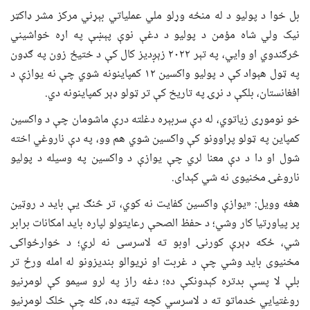
بل خوا د پولیو د له منځه وړلو ملي عملیاتي بېړني مرکز مشر ډاکټر
نیک ولي شاه مؤمن د پولیو د دغې نوې پېښې په اړه خواشیني
څرګندوي او وايي، په تېر ۲۰۲۲ زېږدیز کال کې د ختیځ زون په ګډون
په ټول هېواد کې د پولیو واکسین ۱۲ کمپاینونه شوي چې نه یوازې د
افغانستان، بلکې د نړۍ په تاریخ کې تر ټولو ډېر کمپاینونه دي.
خو نوموړی زیاتوي، له دې سربېره دغلته درې ماشومان چې د واکسین
کمپاین په ټولو پړاوونو کې واکسین شوي هم وو، په دې ناروغي اخته
شول او دا د دې معنا لري چې یوازې د واکسین په وسیله د پولیو
ناروغۍ مخنیوی نه شي کېدای.
هغه وویل: «یوازې واکسین کفایت نه کوي، تر څنګ یې باید د روټین
پر پیاوړتیا کار وشي؛ د حفظ الصحې رعایتولو لپاره باید امکانات برابر
شي، ځکه ډېرې کورنۍ اوبو ته لاسرسی نه لري؛ د خوارځواکۍ
مخنیوی باید وشي چې د غربت او نړیوالو بندیزونو له امله ورځ تر
بلې لا پسې بدتره کېدونکې ده؛ دغه راز په لرو سیمو کې لومړنیو
روغتیايي خدماتو ته د لاسرسي کچه ټیټه ده، کله چې خلک لومړنیو