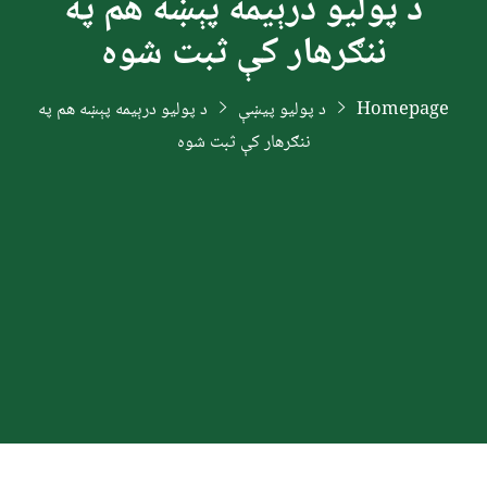
د پولیو درېیمه پېښه هم په
ننګرهار کې ثبت شوه
Homepage
د پولیو پیښې
د پولیو درېیمه پېښه هم په
ننګرهار کې ثبت شوه