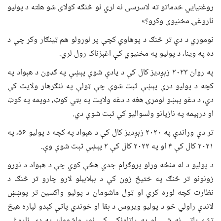
روغتیايي خدماتو ته لاسرسی نه لري نو څنګه کولای شو هلته د پولیو
ناروغۍ مخنیوی وکړو؟»
نوموړي د دې تر څنګ د پوهاوي کچې پر لوړولو هم ټینګار وکړ چې د
ده په وینا، د پولیو په مخنیوي کې اغېزناک رول لري.
په روان ۲۰۲۳ زېږدیز کال کې د یادې شوې پېښې په ګډون د هېواد په
کچه د پولیو درې پېښې ثبت شوې چې ټولې په ننګرهار ولایت کې
دي، د دغو پېښو لومړۍ هغه د دغه ولایت په بټي کوټ، دویمه په کوټ
او درېیمه په نازیانو ولسواليو کې ثبت شوې دي.
تر دې وړاندې په ۲۰۲۰ زېږدیز کال کې د هېواد په کچه د پولیو ۵۶، په
۲۰۲۱ کال کې ۴ او په ۲۰۲۲ کال کې ۲ پېښې ثبت شوې وې.
د پولیو د له منځه وړلو پروګرام جدي هڅې کوي چې د هېواد د نورو
زونونو تر څنګ په ختیځ زون کې د بېلابېلو لارو چارو تر څنګ د
نظارت کچه لوړه کړي او ټول ماشومان د پولیو واکسین تر پوښښ
لاندې راولي څو د پولیو ویروس د بقا او خوندي پاتې کېدو لپاره هیڅ
تشه پاتې نه شي او په راتلونکې کې نور ماشومان په دې ناروغي