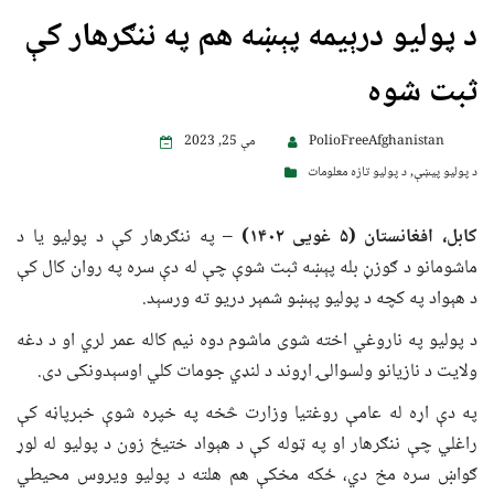
د پولیو درېیمه پېښه هم په ننګرهار کې
ثبت شوه
PolioFreeAfghanistan
مې 25, 2023
د پولیو پیښې
,
د پولیو تازه معلومات
کابل، افغانستان (۵ غویی ۱۴۰۲)
– په ننګرهار کې د پولیو یا د
ماشومانو د ګوزڼ بله پېښه ثبت شوې چې له دې سره په روان کال کې
د هېواد په کچه د پولیو پېښو شمېر دریو ته ورسېد.
د پولیو په ناروغي اخته شوی ماشوم دوه نیم کاله عمر لري او د دغه
ولایت د نازیانو ولسوالۍ اړوند د لنډي جومات کلي اوسېدونکی دی.
په دې اړه له عامې روغتیا وزارت څخه په خپره شوې خبرپاڼه کې
راغلي چې ننګرهار او په ټوله کې د هېواد ختیځ زون د پولیو له لوړ
ګواښ سره مخ دي، ځکه مخکې هم هلته د پولیو ویروس محیطي