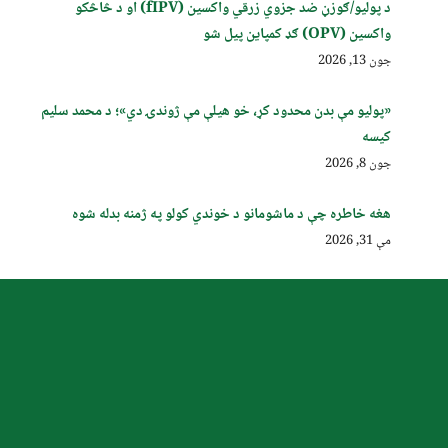
د پولیو/ګوزڼ ضد جزوي زرقي واکسین (fIPV) او د څاڅکو
واکسین (OPV) ګډ کمپاین پيل شو
جون 13, 2026
«پولیو مې بدن محدود کړ، خو هیلې مې ژوندۍ دي»؛ د محمد سلیم
کیسه
جون 8, 2026
هغه خاطره چې د ماشومانو د خوندي کولو په ژمنه بدله شوه
مې 31, 2026