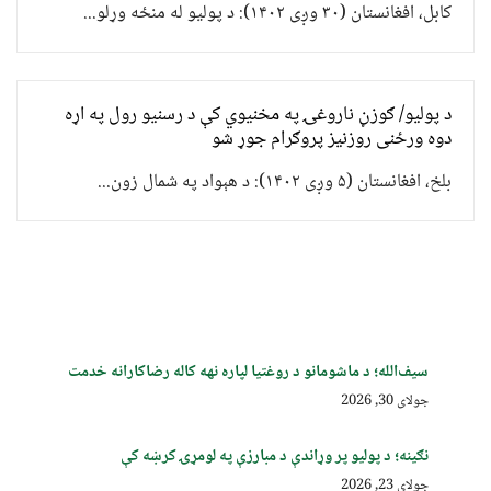
کابل، افغانستان (۳۰ وږی ۱۴۰۲): د پولیو له منځه وړلو...
د پولیو/ ګوزڼ ناروغۍ په مخنیوي کې د رسنیو رول په اړه
دوه ورځنی روزنیز پروګرام جوړ شو
بلخ، افغانستان (۵ وږی ۱۴۰۲): د هېواد په شمال زون...
سیف‌الله؛ د ماشومانو د روغتیا لپاره نهه کاله رضاکارانه خدمت
جولای 30, 2026
نګینه؛ د پولیو پر وړاندې د مبارزې په لومړۍ کرښه کې
جولای 23, 2026