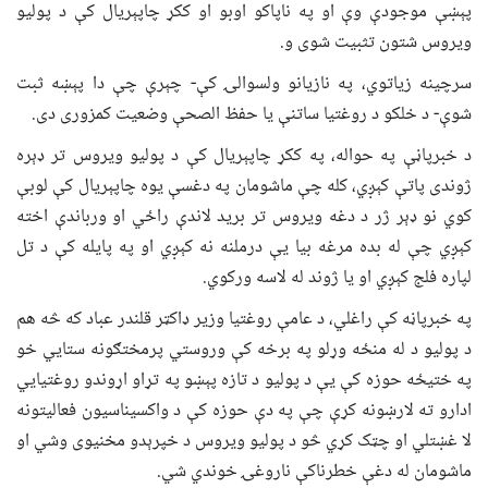
پېښې موجودې وې او په ناپاکو اوبو او ککړ چاپېریال کې د پولیو
ویروس شتون تثبیت شوی و.
سرچینه زیاتوي، په نازیانو ولسوالۍ کې- چېرې چې دا پېښه ثبت
شوې- د خلکو د روغتیا ساتنې یا حفظ الصحې وضعیت کمزوری دی.
د خبرپاڼې په حواله، په ککړ چاپېریال کې د پولیو ویروس تر ډېره
ژوندی پاتې کېږي، کله چې ماشومان په دغسې یوه چاپېریال کې لوبې
کوي نو ډېر ژر د دغه ویروس تر برید لاندې راځي او ورباندې اخته
کېږي چې له بده مرغه بیا یې درملنه نه کېږي او په پایله کې د تل
لپاره فلج کېږي او یا ژوند له لاسه ورکوي.
په خبرپاڼه کې راغلي، د عامې روغتیا وزیر ډاکټر قلندر عباد که څه هم
د پولیو د له منځه وړلو په برخه کې وروستي پرمختګونه ستایي خو
په ختیځه حوزه کې یې د پولیو د تازه پېښو په تړاو اړوندو روغتیايي
ادارو ته لارښونه کړې چې په دې حوزه کې د واکسیناسیون فعالیتونه
لا غښتلي او چټک کړي څو د پولیو ویروس د خپرېدو مخنیوی وشي او
ماشومان له دغې خطرناکې ناروغۍ خوندي شي.