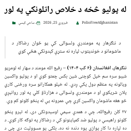
له پولیو څخه د خلاص راتلونکي په لور
PolioFreeAfghanistan
فبروري 25, 2026
د ساحې کیسې
د ننګرهار په مومندرې ولسوالۍ کې یو ځوان رضاکار د
ماشومانو د خوندیتوب لپاره نه ستړې کېدونکې هڅې کوي
ننګرهار، افغانستان
(۶ کب ۱۴۰۴)
– رفیع الله مومند د سهار له لومړیو
شېبو سره سم خپل کوچنی شین بکس چمتو کوي او د پولیو واکسین
ویالونه په منظم ډول پکې ږدي. له خپلو همکارانو سره ورځنی کاري
پلان شریکوي او د مومندرې ولسوالۍ د هزارناؤ کلي په لور روانېږي
څو هغه ماشومان واکسین کړي چې عمرونه یې له پنځو کلونو کم وي.
۲۷ کلن رفیع‌الله، چې د همدې سیمې اوسېدونکی دی، له تېرو پنځو
کلونو راهیسې د پولیو ضد کمپاینونو کې د رضاکار په توګه کار کوي. د
ده لپاره دا کار یوازې یوه دنده نه ده، بلکې یو مسوولیت دی چې د