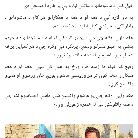
خپل کلي د ماشومانو د ساتنې لپاره یې پر غاړه اخیستی دی.
په دې لاره کې د هغه او د هغه د همکارانو هر ګام د ماشومانو د
راتلونکي د خوندي کولو لپاره یوه ژمنتیا ده.
هغه وايي: «کله چې مې د پولیو ناروغۍ له امله د ماشومانو د فلجېدو
پېښې په خپلو سترګو ولیدې، پرېکړه مې وکړه چې د هر کمپاین برخه
شم او نور ماشومان له دغه حالته وژغورم.»
رفیع‌الله خپله دا ژمنه هره ورځ په عمل کې ښيي. هغه او د هغه
همکاران هڅه کوي تر هر وروستي ماشوم پورې ځان ورسوي او هغوی
واکسین کړي.
هغه وايي: «کله چې یو ماشوم واکسین شي، داسې احساسوم لکه چې
د هغه راتلونکی مې له خطره ژغورلی وي.»