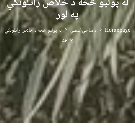
له پولیو څخه د خلاص راتلونکي
په لور
Homepage
د ساحې کیسې
له پولیو څخه د خلاص راتلونکي
په لور