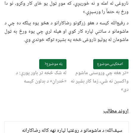
ناروغۍ له امله و نه ځوریږي، که موږ ټول یو ځای کار وکړو، نو دا
ورځ به حتماً را ورسېږي.»
د رفیع‌الله کیسه د هغو زرګونو رضاکارانو د هڅو یوه بېلګه ده چې د
ماشومانو د ساتنې لپاره کار کوي او هیله لري چې یوه ورځ به ټول
ماشومان له پولیو ناروغۍ څخه په بشپړه توګه خوندي وي.
مخکینۍ موضوع
بله موضوع
«تر هغه چې وروستی ماشوم
له شک څخه تر باور پورې: د
واکسین نه شي، زما کار بشپړ نه
«ځدراڼ» د بدلون کیسه
دی»
اړوند مطالب
سیف‌الله؛ د ماشومانو د روغتیا لپاره نهه کاله رضاکارانه