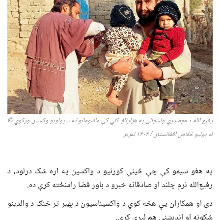
رفیع الله د
مومندرې ولسوالۍ
په
هزارناؤ کلي
کې ماشومانو ته د پولویو وکسین ورکوي
©
له پولیو خلاص افغانستان / ۱۴۰۴ لمریز
په هغو سیمو کې چې ځینې کورنیو د واکسین په اړه شک درلود، د
رفیع‌الله نرم چلند او صادقانه خبرو د باور فضا رامنځته کړې ده.
دی او همکاران یې هڅه کوي د واکسیناسیون د بهیر تر څنګ د والدینو
شکونه او اندېښنې هم لیرې کړي.