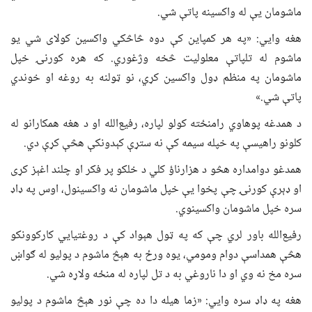
ماشومان یې له واکسینه پاتې شي.
هغه وايي: «په هر کمپاین کې دوه څاڅکي واکسین کولای شي یو
ماشوم له تلپاتې معلولیت څخه وژغوري. که هره کورنۍ خپل
ماشومان په منظم ډول واکسین کړي، نو ټولنه به روغه او خوندي
پاتې شي.»
د همدغه پوهاوي رامنځته کولو لپاره، رفیع‌الله او د هغه همکارانو له
کلونو راهیسې په خپله سیمه کې نه ستړې کېدونکې هڅې کړې دي.
همدغو دوامداره هڅو د هزارناؤ کلي د خلکو پر فکر او چلند اغېز کړی
او ډېرې کورنۍ چې پخوا یې خپل ماشومان نه واکسینول، اوس په ډاډ
سره خپل ماشومان واکسینوي.
رفیع‌الله باور لري چې که په ټول هېواد کې د روغتیايي کارکوونکو
هڅې همداسې دوام ومومي، یوه ورځ به هېڅ ماشوم د پولیو له ګواښ
سره مخ نه وي او دا ناروغي به د تل لپاره له منځه ولاړه شي.
هغه په ډاډ سره وايي: «زما هیله دا ده چې نور هېڅ ماشوم د پولیو