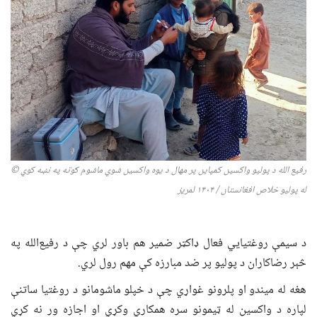
رفیع الله
د پولیو واکسین کمپاین پر مهال د
یوه
واکسین شوي ماشوم ګوته په نښه کوي
©
له پولیو خلاص افغانستان / ۱۴۰۴ لمریز
د سیمې روغتیایي فعال ډاکټر ضمیر هم باور لري چې د رفیع‌الله په
څېر رضاکاران د پولیو پر ضد مبارزه کې مهم رول لري.
هغه له میندو او پلرونو غواړي چې د خپلو ماشومانو د روغتیا ساتنې
لپاره د واکسین له ټیمونو سره همکاري وکړي او اجازه ور نه کړي