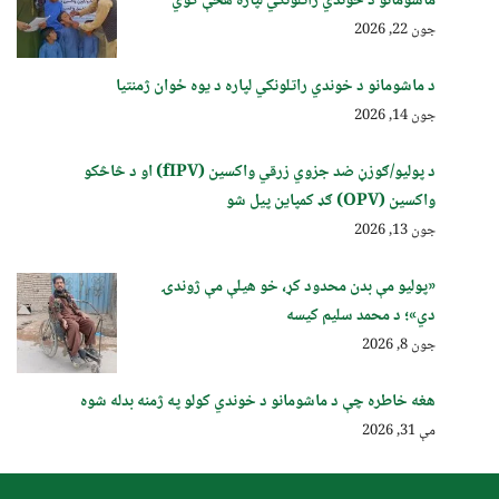
ماشومانو د خوندي راتلونکي لپاره هڅې کوي
جون 22, 2026
د ماشومانو د خوندي راتلونکي لپاره د یوه ځوان ژمنتیا
جون 14, 2026
د پولیو/ګوزڼ ضد جزوي زرقي واکسین (fIPV) او د څاڅکو
واکسین (OPV) ګډ کمپاین پيل شو
جون 13, 2026
«پولیو مې بدن محدود کړ، خو هیلې مې ژوندۍ
دي»؛ د محمد سلیم کیسه
جون 8, 2026
هغه خاطره چې د ماشومانو د خوندي کولو په ژمنه بدله شوه
مې 31, 2026