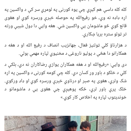
کله کله داسې هم کېږي چې یوه کورنۍ په لومړي سر کې د واکسین په
اړه ډاډه نه وي، خو رفیع‌الله په حوصله خبرې ورسره کوي او هغوی
قانع کوي څو ماشومان یې واکسین شي. هغه وايي دا ډول شېبې ورته
تر ټولو ستره بریا ښکاري.
د هزارناؤ کلي ټولنیز فعال، جهانزیب انصاف د رفیع الله او د هغه د
همکارانو دا هڅې د پولیو ناروغۍ د مخنیوي لپاره مهمې بولي.
دی وايي: «رفیع‌الله او د هغه همکاران یوازې رضاکاران نه دي، بلکې د
کلي د خلکو د باور وړ کسان دي. کله چې کومه کورنۍ د واکسین په اړه
شک ولري، هغوی په صبر او درناوي خبرې ورسره کوي او ډاډ ورکوي.
خلک پرې باور لري، ځکه پوهېږي چې هغوی یې د ماشومانو د
خوندیتوب لپاره په اخلاص کار کوي.»