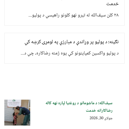
خدمت
۲۸ کلن سیف‌الله له تېرو نهو کلونو راهیسې د پولیو...
نګینه؛ د پولیو پر وړاندې د مبارزې په لومړۍ کرښه کې
د پولیو واکسین کمپاینونو کې یوه ژمنه رضاکاره، چې د...
سیف‌الله؛ د ماشومانو د روغتیا لپاره نهه کاله
رضاکارانه خدمت
جولای 30, 2026