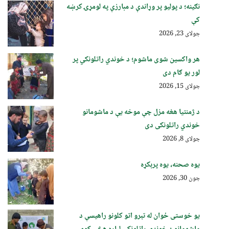
نګینه؛ د پولیو پر وړاندې د مبارزې په لومړۍ کرښه
کې
جولای 23, 2026
هر واکسین شوی ماشوم؛ د خوندي راتلونکي پر
لور یو ګام دی
جولای 15, 2026
د ژمنتیا هغه مزل چې موخه یې د ماشومانو
خوندي راتلونکی دی
جولای 8, 2026
یوه صحنه، یوه پرېکړه
جون 30, 2026
یو خوستی ځوان له تېرو اتو کلونو راهیسې د