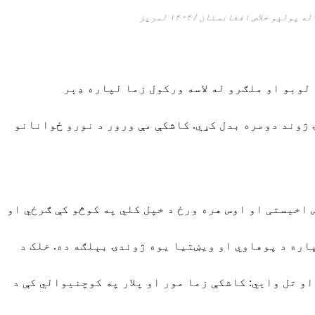
له پولیو خلاص افغانستان / ۱۴۰۴ لمریز
لوبو او ملګرو له لاسه ورکول زما لپاره ډېر
 ژوند دومره بدل کړي. کاشکې مې ورور د نورو ځوانانو
اخیستی او اوس هره ورځ د خپل کلي په کوڅو کې ګرځي او
ره د پوهاوي او ویښتیا یوه ژوندۍ بېلګه ده. خلک د
و تل وايي: کاشکې زما مور او پلار په کوچنیوالي کې د