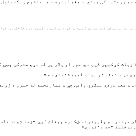
په روغتیا کې ویني. د هغه لپاره د هر ماشوم واکسینول 
نو ته تر پنځه کنۍ په هر کمپاین کې د پولیو واکسین دوه څاڅکي ورکول) 
یات کړکېچن کړی دی. مور او پلار یې له نړۍ سترګې پټې کړ
ی مې د ژوند تر ټولو لویه شتمني ده.»
 د هغه نږدې ملګري وایي چې د نیازمحمد له خبرو د ژوند 
ن میندو او پلرونو ته ښکاره پیغام لري: «زما ژوند تاسو
 برخلیک څخه وژغوري.»