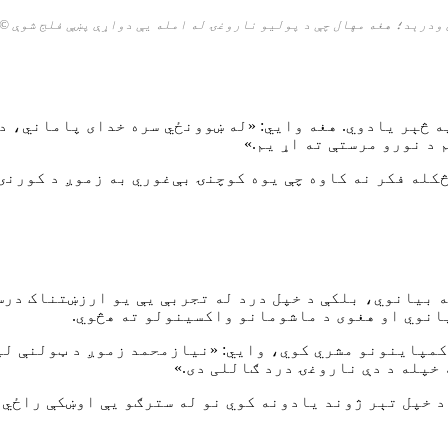
ودرېد؛ هغه
مهال چې
د پولیو ناروغۍ له
امله یې دواړې پښې فلج شوې
© 
 څېر یادوي. هغه وایي: «له ښوونځي سره خدای پاماني، د 
 د نورو مرستې ته اړ یم.»
کله فکر نه کاوه چې یوه کوچنۍ بې‌غوري به زموږ د کورنۍ
 بیانوي، بلکې د خپل درد له تجربې یې یو ارزښتناک درس 
یانوي او هغوی د ماشومانو واکسینولو ته هڅوي.
مپاینونو مشري کوي، وایي: «نیازمحمد زموږ د ټولنې لپا
خپله د دې ناروغۍ درد ګاللی دی.»
 خپل تېر ژوند یادونه کوي نو له سترګو یې اوښکې راځي ا