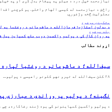
نیازمحمد خپل درد د هیلو په پیغام بدل کړی او په خپلو 
راځئ د نیازمحمد له کیسې الهام واخلو. یو کوچنی اقدام 
معلولیت څخه وژغوري.
مخکینۍ موضوع
د بدلون استازی: فرمان‌الله د ماشومانو د روغتیا په ل
بله موضوع
په روان کال کې د پولیو واکسین دویم ملي کمپاین پیل ش
اړوند مطالب
سیف‌الله؛ د ماشومانو د روغتیا لپاره 
۲۸ کلن سیف‌الله له تېرو نهو کلونو راهیسې د پولیو...
نګینه؛ د پولیو پر وړاندې د مبارزې په
د پولیو واکسین کمپاینونو کې یوه ژمنه رضاکاره، چې د.