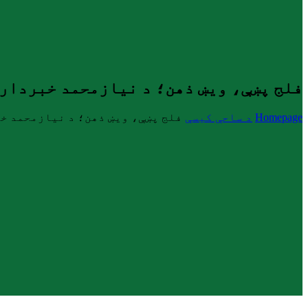
فلج پښې، ویښ ذهن؛ د نیازمحمد خبرداری
Homepage
د ساحې کیسې
فلج پښې، ویښ ذهن؛ د نیازمحمد خ