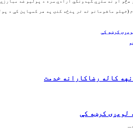
هڅو او نه ستړې کېدونکي ارادې سره د پولیو ضد مبارزې ی
(خپلو ماشومانو ته تر پنځه کنۍ په هر کمپاین کې د پولی
ومړۍ کرښه کې
و
نهه کاله رضاکارانه خدمت
 لومړۍ کرښه کې
..