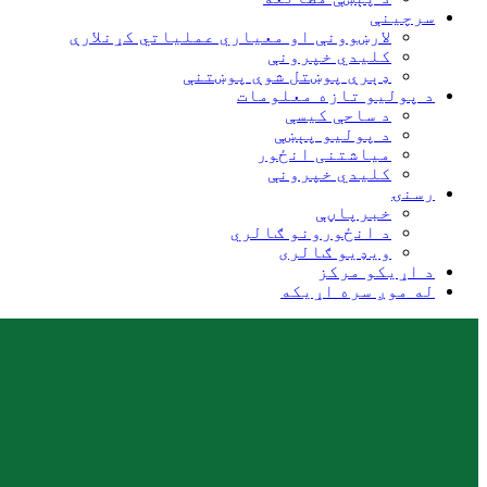
سرچینې
لارښوونې او معیاري عملیاتي کړنلارې
کلیدي خپرونې
ډېرې پوښتل شوې پوښتنې
د پولیو تازه معلومات
د ساحې کیسې
د پولیو پېښې
میاشتنی انځور
کلیدي خپرونې
رسنۍ
خبرپاڼې
د انځورونو ګالري
ویډیو ګالری
د اړیکو مرکز
له موږ سره اړیکه