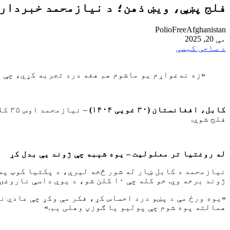
فلج پښې، ویښ ذهن؛ د نیازمحمد خبرداری
PolioFreeAfghanistan
مې 20, 2025
د ساحې کیسې
«زه نه‌غواړم یو ماشوم هم هغه درد تجربه کړي، چې 
کابل، افغانستان (۳۰ غویی ۱۴۰۴)
فلج شوې.
له روغتیا تر معلولیت – یوه شېبه چې
ژوند یې بدل کړ
نیازمحمد د کابل ښار له شور څخه لیرې، د پکتیا کوټ په 
ژوند برخه وې. خو کله چې ۱۰ کلن شو، د یوې داسې ناروغۍ ښکار شو چې هغه یې د تل لپاره له عادي ژونده بې برخې کړ.
«یوه ورځ مې د پښو درد احساس کړ، فکر مې وکړ چې عادي ن
همالته پوه شوم چې پولیو یا ګوزڼ وهلی یم.»