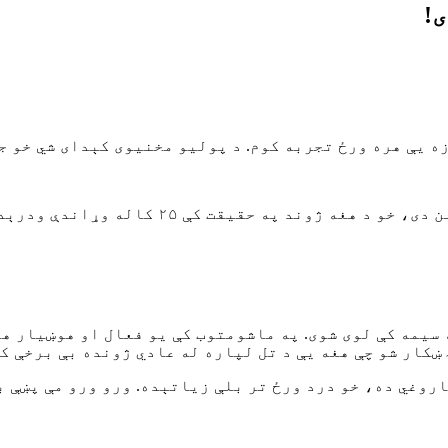
!
زه یې هره ورځ تجربه کوم. د پولیو مخنیوی کېدای شي خو ج
– نیازمحمد اوس ۳۵ کلن دی، خو د هغ
سیمه کې لوی شوی. په ماشومتوب کې یو فعال او هوښیار هل
اروغي ده، خو درد ورځ تر بلې زیاتېده. ورو ورو مې پښې ب