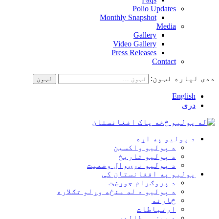
Polio Updates
Monthly Snapshot
Media
Gallery
Video Gallery
Press Releases
Contact
ددی لپاره لټون:
English
دری
د پولیو په اړه
د پولیو واکسین
د پولیو تاریخ
د پولیو نړۍوال وضعیت
پولیو په افغانستان کې
د پروګرام جوړښت
د پولیو د له منځه وړلو تګلاره
څارنه
ارتباطات
د پېښې مطالعه