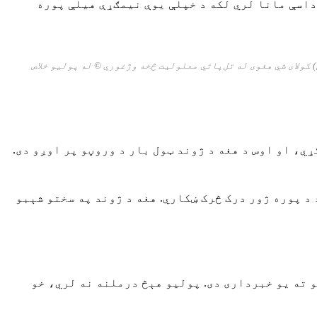
داسې مانا لري لکه د خپلې یوې نیمګړې هیلې پوره
کولای شي هغوی له تل‌پاتي معلولیت څخه وژغوري
© له پولیو خلاص
ي، او اوس د هغه د ژوند ټول بار د وروڼو پر اوږو دی.
د پوره ژور درک څرک ښکاري. هغه د ژوند په سختو شېبو
 ته یو خبرداری دی. پولیو هېڅ درملنه نه لري، خو