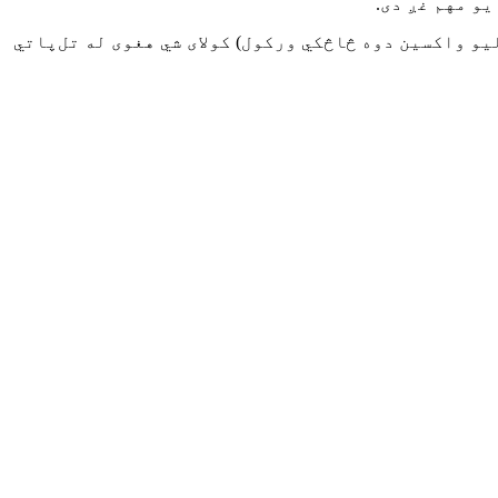
و مهم غږ دی.
و واکسین دوه څاڅکي ورکول) کولای شي هغوی له تل‌پاتي