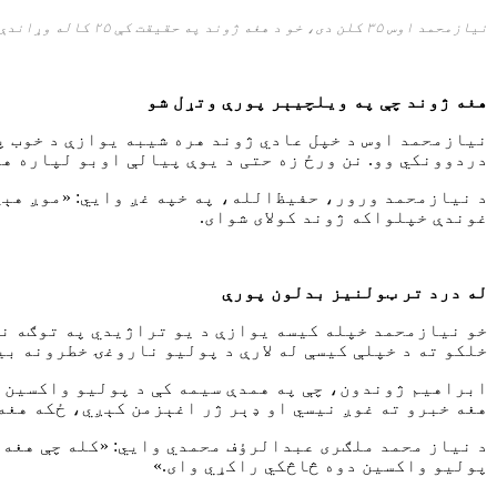
نیازمحمد اوس
۳۵
کلن دی، خو د هغه ژوند په حقیقت کې
۲۵
کاله وړاندې 
هغه
ژوند چې په ویلچ
یې
ر پورې وتړل شو
نیازمحمد اوس د خپل عادي ژوند هره شیبه یوازې د خوب په
دردوونکي وو. نن ورځ زه حتی د یوې پیالې اوبو لپاره هم
د نیازمحمد ورور، حفیظ‌الله، په خپه غږ وايي: «موږ هېڅ
غوندې خپلواکه ژوند کولای شوای.
له درد تر ټولنیز بدلون پورې
خو نیازمحمد خپله کیسه یوازې د یو تراژیدي په توګه نه
خلکو ته د خپلې کیسې له لارې د پولیو ناروغۍ خطرونه ب
ابراهیم ژوندون، چې په همدې سیمه کې د پولیو واکسین ک
هغه خبرو ته غوږ نیسي او ډېر ژر اغېزمن کېږي، ځکه هغه 
د نیاز محمد ملګری عبدالرؤف محمدي وایي: «کله چې هغه د
پولیو واکسین دوه څاڅکي راکړي وای.»