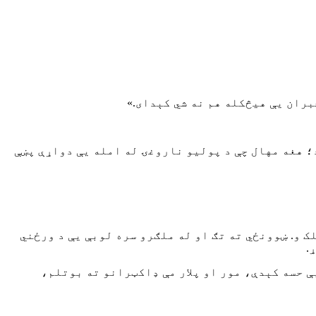
بران یې هیڅکله هم نه شي کېدای.»
ه ژوند په حقیقت کې ۲۵ کاله وړاندې ودرېد؛ هغه مهال چې د پولیو ناروغۍ له امله یې دواړې پښې
ک و. ښوونځي ته تګ او له ملګرو سره لوبې یې د ورځني
ې حسه کېدې، مور او پلار مې ډاکټرانو ته بوتلم،