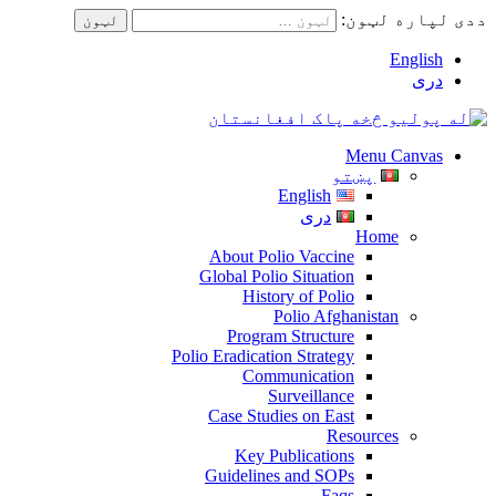
ددی لپاره لټون:
English
دری
Menu Canvas
پښتو
English
دری
Home
About Polio Vaccine
Global Polio Situation
History of Polio
Polio Afghanistan
Program Structure
Polio Eradication Strategy
Communication
Surveillance
Case Studies on East
Resources
Key Publications
Guidelines and SOPs
Faqs