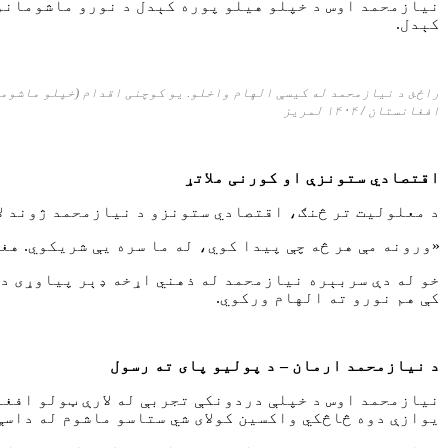
نیازمحمد اوس د خپلو هيلو پوره کېدل د نورو ماشومانو 
کېدل.
راځئ د نیازمحمد له کیسې الهام واخلو. یو کوچنی اقدام (خپلو ماشوما
افغانستان / ۱۴۰۴ لمریز
اقتصادي ستونزې او کورنی ملاتړ
د معلولیت تر څنګ، اقتصادي ستونزو د نیازمحمد ژوند لا ز
«ورونه مې هر څه چې پیدا کوي، له ما سره یې شریکوي. هغو
خو له دې سربېره نیازمحمد له ذهني اړخه ډېر پیاوړی دی.
کې هم نورو ته الهام ورکوي.
د نیازمحمد
ارمان
– د پولیو پای ته رسول
نیازمحمد اوس د خپلې دردونکې تجربې له لارې ټولو افغا
یوازې دوه څاڅکي واکسین کولای شي ستاسو ماشوم له داسې