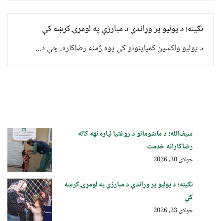
نګینه؛ د پولیو پر وړاندې د مبارزې په لومړۍ کرښه کې
د پولیو واکسین کمپاینونو کې یوه ژمنه رضاکاره، چې د...
سیف‌الله؛ د ماشومانو د روغتیا لپاره نهه کاله
رضاکارانه خدمت
جولای 30, 2026
نګینه؛ د پولیو پر وړاندې د مبارزې په لومړۍ کرښه
کې
جولای 23, 2026