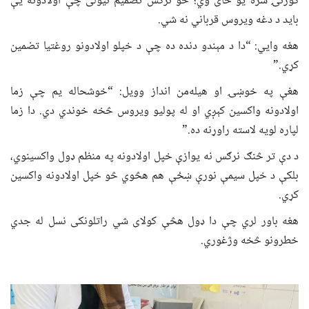
کورنۍ سره یو ځای وي؛ خو نرګس تصمیم نیولی چې اولادونه یې
باید د دغه ویروس قرباني نه شي.
هغه وایي: “دا د مېندو دنده ده چې د خپلو اولادونو روغتیا تضمین
کړي.”
هغې په خوښۍ او هیله‌من انداز وویل: “خوشحاله یم چې زما
اولادونه واکسین کېږي او له پولیو ویروس څخه خوندي دي. دا زما
لپاره لویه لاسته راوړنه ده.”
د دې تر څنګ نرګس نه یوازې خپل اولادونه په منظم ډول واکسینوي،
بلکې د خپل سیمې نورې ښځې هم هڅوي څو خپل اولادونه واکسین
کړي.
هغه باور لري چې دا ډول هڅې کولای شي راتلونکی نسل له جدي
خطرونو څخه وژغوري.