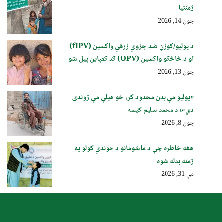
ژمنتیا
جون 14, 2026
د پولیو/ګوزڼ ضد جزوي زرقي واکسین (fIPV)
او د څاڅکو واکسین (OPV) ګډ کمپاین پيل شو
جون 13, 2026
«پولیو مې بدن محدود کړ، خو هیلې مې ژوندۍ
دي»؛ د محمد سلیم کیسه
جون 8, 2026
هغه خاطره چې د ماشومانو د خوندي کولو په
ژمنه بدله شوه
مې 31, 2026