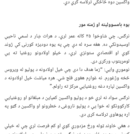
واکسین دوه څاڅکي ترلاسه کړي دي.
یوه بامسوولیته او ژمنه
مور
نرګس، چې شاوخوا ۳۵ کاله عمر لري، د هرات ښار د لسمې ناحیې
اوسېدونکې ده. هغه سره له دې چې په یوه دودیزه کورنۍ کې ژوند
کوي او اقتصادي ستونزې لري، د خپلو اولادونو روغتیا ته یې
لومړیتوب ورکړی دی.
نوموړې وایي: “زما هدف دا دی چې خپل اولادونه د پولیو له ویروس
څخه وژغورم. نه غواړم هغوی فلج شي. هره میاشت خپل اولادونه د
واکسین لپاره دغه روغتیايي مرکز ته راولم.”
نرګس سواد نه لري خو د پولیو واکسین کمپاین د مبلغانو او روغتیايي
کارکوونکو له خوا یې د پولیو ناروغۍ د خطرونو او واکسین د ګټو په
اړه پوهاوی ترلاسه کړی دی.
د هغې خاوند ټوله ورځ مزدوري کوي او کم فرصت لري چې له خپلې