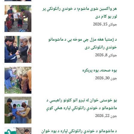
هر واکسین شوی ماشوم؛ د خوندي راتلونکي پر
لور یو ګام دی
جولای 15, 2026
د ژمنتیا هغه مزل چې موخه یې د ماشومانو
خوندي راتلونکی دی
جولای 8, 2026
یوه صحنه، یوه پرېکړه
جون 30, 2026
یو خوستی ځوان له تېرو اتو کلونو راهیسې د
ماشومانو د خوندي راتلونکي لپاره هڅې کوي
جون 22, 2026
د ماشومانو د خوندي راتلونکي لپاره د یوه ځوان