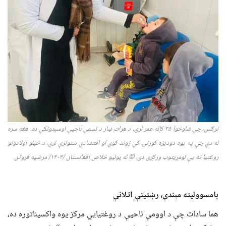
نرګس،
چې شاوخوا ۳۵ کاله عمر لري،
د هرات ښار د لسمې ناحیې اوس
ې
دونکې ده.
هغه
سره
له دې چې
په یوه دودیزه کورنۍ
کې ژوند کوي او اقتصادي ستونزې لري، د خپلو اولادونو
روغتیا
ته
یې
لومړیتوب ور
کړی دی. © له پولیو خلاص افغانستان /
۱۴۰۳/
مرضیه فروتن
بامسوولیته مېندې، رښتینې اتلانې
هما سادات چې د اوومې ناحیې د روغتیايي مرکز یوه واکسیناتوره ده،