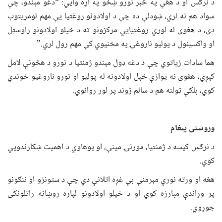
د نرګس او د هغې په څېر نورو ښځو په اړه وایي: “دغو مېندو، چې
سواد هم نه لري، ښودلې ده چې د اولادونو روغتیا یې مهم لومړیتوب
دی، د هغوی له لوري روغتیايي مرکزونو ته د خپلو اولادونو راوستل
او واکسینول د پولیو ناروغۍ په مخنیوي کې مهم رول لري.”
هما سادات زیاتوي چې د دغه ډول مېندو ژمنتیا د نورو د هڅونې لامل
کېږي، هغوی نه یوازې خپل اولادونه له پولیو او نورو ناروغیو خوندي
کوي، بلکې ټولنه هم د سالم ژوند پر لور روانوي.
وروست
ی
پ
ې
غام
د نرګس کیسه د ژمنتیا، مورنۍ مینې، او پوهاوي د اهمیت ښکارندويي
کوي.
هغه او ورته نورې مېرمنې بې غږه اتلانې دي چې د ستونزو او ننګونو
پر وړاندې مبارزه کوي او د خپلو اولادونو لپاره روښانه راتلونکی
جوړوي.