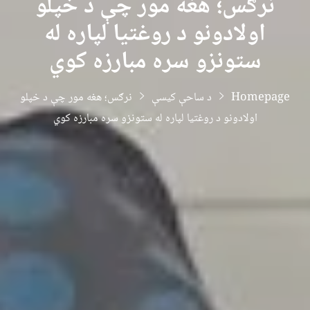
نرګس؛ هغه مور چې د خپلو
اولادونو د روغتیا لپاره له
ستونزو سره مبارزه کوي
Homepage
د ساحې کیسې
نرګس؛ هغه مور چې د خپلو
اولادونو د روغتیا لپاره له ستونزو سره مبارزه کوي