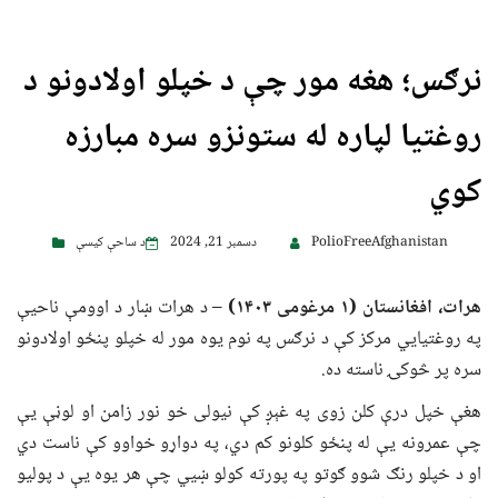
نرګس؛ هغه مور چې د خپلو اولادونو د
روغتیا لپاره له ستونزو سره مبارزه
کوي
PolioFreeAfghanistan
دسمبر 21, 2024
د ساحې کیسې
هرات، افغانستان (
۱ مرغومی
۱۴۰۳)
– د هرات ښار د اوومې ناحیې
په روغتیايي مرکز کې د نرګس په نوم یوه مور له خپلو پنځو اولادونو
سره پر څوکۍ ناسته ده.
هغې خپل درې کلن زوی په غېږ کې نیولی خو نور زامن او لوڼې یې
چې عمرونه یې له پنځو کلونو کم دي، په دواړو خواوو کې ناست دي
او د خپلو رنګ شوو ګوتو په پورته کولو ښيي چې هر یوه یې د پولیو