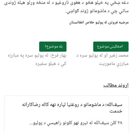
دغه ښځې په خپلو هڅو د هغوی ناروغیو د له منځه وړلو هیله ژوندۍ
ساتي چې د ماشومانو ژوند ګواښي.
مرضیه فروتن،
له پولیو خلاص افغانستان
مخکینۍ موضوع
بله موضوع
محمد زهير او له پوليو سره د
بهار فرخ: له پولیو سره په مبارزه
مبارزې ماموریت
کې د هیلو سفیره
اړوند مطالب
سیف‌الله؛ د ماشومانو د روغتیا لپاره نهه کاله رضاکارانه
خدمت
۲۸ کلن سیف‌الله له تېرو نهو کلونو راهیسې د پولیو...