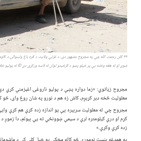
۴۴
کلن رحمت الله چې په مجروح مشهور دی، د غزني ولایت
د
قره باغ ولسوالۍ د ګا
شوی
او له هغه وخته یې
پر خپلو پښو
د ګرځېدو توان له لاسه ورکړی
دی
©
له پولیو خلا
معلولیت څخه ډېر کړېږم، کاش زه هم د نورو په شان روغ وای، څو 
مجروح چې له معلولیت سربېره یې یو اندازه زده کړې هم کړې واي
کړم او درې کیلومتره لرې د سیمې ښوونځي ته یې بېولم، دا زموږ د 
زده کړې وکړې.»
په همدغه بنسټ نوموړی څو کاله مخکې په خپل کلي کې د ماشومانو 