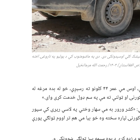
ومیشک کلي اوسېدونکی دی. دی په ماشومتوب کې د پولیو
په
ناروغۍ
اخته
ص افغانستان/ ۱۴۰
۳
/
رحمت الله مرجانخېل
مجروح زیاتوي: «زما دواړه پښې د پولیو ناروغۍ اغېزمنې کړي دي، اوس مې عمر ۴۴ کلونو ته رسېږي، خو له بده مرغه له
کورنۍ او ټولنې ته مې په سم ډول خدمت کړی وای.»
ي: «کشر ورور به مې سهار وختي په لاسي ریړۍ کې سپور
کورنۍ لپاره سخته وه خو بیا مې هم تر اووم ټولګي پورې
د زده کړې د یوه سیمه ییز ټولګي ښوونکی و.