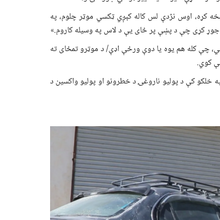
خه کړه، اوس نژدې لس کاله کېږي ټکسي موټر چلوم، په
وړ کړی چې د پښې پر ځای یې د لاس په وسیله کاروم.»
، چې کله هم یوه یا دوې ورځې اډې/ د موټرو تمځای ته
ې کوي.
 خلکو کې د پولیو ناروغۍ د خطرونو او پولیو واکسین د