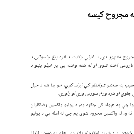
جروح مشهور دی، د غزني ولایت
د
قره باغ ولسوالۍ د
ناروغۍ
اخته شوی
او له هغه وخته یې
پر خپلو پښو
د
ه سبب
په سختو شرایطو کې ژوند کوي، خو بیا هم
د
خپل
چلوي
او هره ورځ سورلۍ وړي او راوړي.
چې په هېواد کې جګړه وه، د پولیو واکسین رضاکاران
 نه و، له واکسین محروم شوی یم چې له امله یې د پولیو
ښتن او د شپږو اولادونو پلار دی. هغه په غمجن انداز