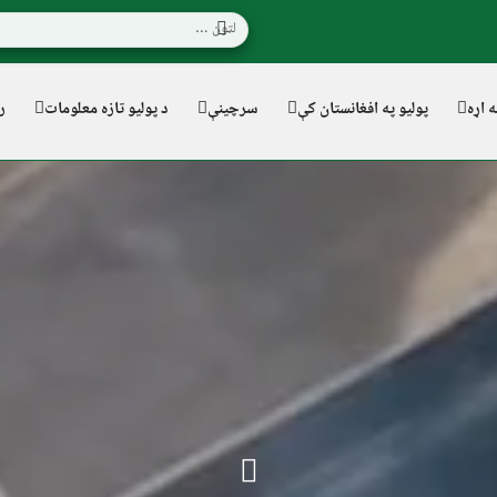
ه اړه
پولیو په افغانستان کې
سرچینې
د پولیو تازه معلومات
ر