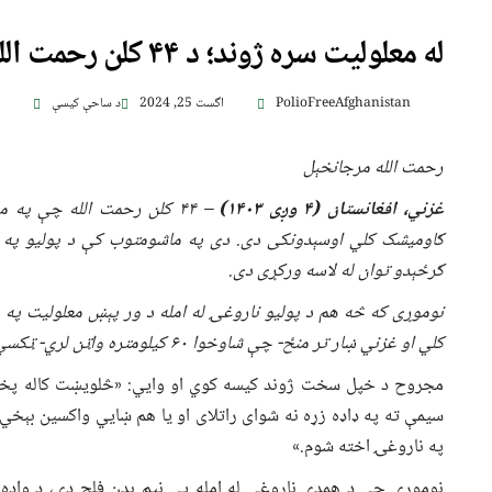
له معلولیت سره ژوند؛ د ۴۴ کلن رحمت الله مجروح کیسه
PolioFreeAfghanistan
اگست 25, 2024
د ساحې کیسې
رحمت الله مرجانخېل
غزني، افغانستان (
۴ وږی
۱۴۰۳)
– ۴۴
کلن رحمت الله چې په م
ګاومیشک کلي اوسېدونکی دی. دی په ماشومتوب کې د پولیو
په
ګرځېدو توان له لاسه ورکړی
دی
.
نوموړی که څه هم د پولیو ناروغۍ له امله د ور پېښ معلولیت پ
کلي
او
غزني
ښار تر منځ-
چې شاوخوا
۶۰
کیلومتره
واټن لري-
ټکسي
مجروح د خپل سخت ژوند کیسه کوي او وایي: «څلویښت کاله پخوا 
سیمې ته په ډاډه زړه نه شوای راتلای او یا هم ښايي واکسین بېخي
په ناروغۍ اخته شوم.»
نوموړی چې د همدې ناروغۍ له امله یې نیم بدن فلج دی، د واده څ