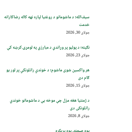
سیف‌الله؛ د ماشومانو د روغتیا لپاره نهه کاله رضاکارانه
خدمت
جولای 30, 2026
نګینه؛ د پولیو پر وړاندې د مبارزې په لومړۍ کرښه کې
جولای 23, 2026
هر واکسین شوی ماشوم؛ د خوندي راتلونکي پر لور یو
ګام دی
جولای 15, 2026
د ژمنتیا هغه مزل چې موخه یې د ماشومانو خوندي
راتلونکی دی
جولای 8, 2026
یوه صحنه، یوه پرېکړه