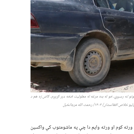
نو ته رسېږي، خو له بده مرغه
له معلولیت څخه ډېر کړېږم،
کاش زه هم د
لیو خلاص افغانستان/ ۱۴۰
۳
/
رحمت الله مرجانخېل
ورته کوم او ورته وایم دا چې په ماشومتوب کې واکسین