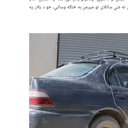
 نه شي ساتلای نو میرمن به څنګه وساتي، خو د پلار په