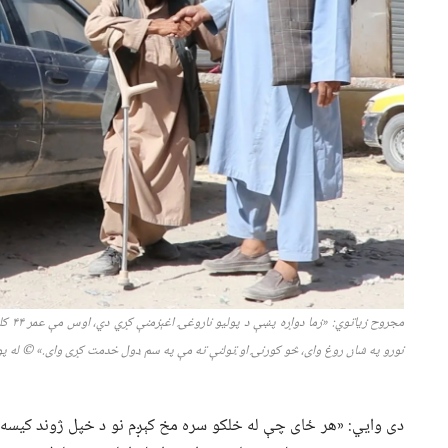
مجروح زیاتوي:
«
زما دواړه پښې د پولیو ناروغۍ اغېزمنې کړي دي
،
اوس مې عمر
۴۴
کلو
نورو په شان روغ وای،
څو کورنۍ او ټولنې ته مې په سم ډول خدمت کړی وای.»
©
له پو
دی وايي: «هر ځای چې له خلکو سره مخ کېږم نو د خپل ژوند کیسه 