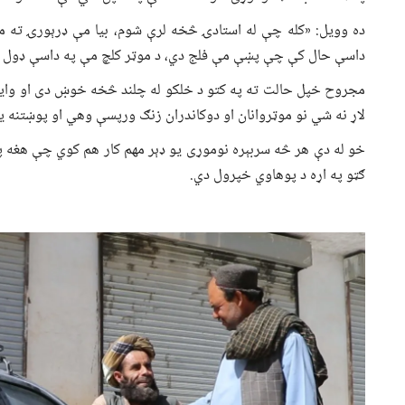
ده وویل: «کله چې له استادۍ څخه لرې شوم، بیا مې ډرېورۍ ته م
داسې حال کې چې پښې مې فلج دي، د موټر کلچ مې په داسې ډول ج
مجروح خپل حالت ته په کتو د خلکو له چلند څخه خوښ دی او وايي
لاړ نه شي نو موټروانان او دوکاندران زنګ ورپسې وهي او پوښتنه ی
خو له دې هر څه سربېره نوموړی یو ډېر مهم کار هم کوي چې هغه په
ګټو په اړه د پوهاوي خپرول دي.