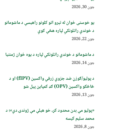
جون 30, 2026
یو خوستی ځوان له تېرو اتو کلونو راهیسې د ماشومانو
د خوندي راتلونکي لپاره هڅې کوي
جون 22, 2026
د ماشومانو د خوندي راتلونکي لپاره د یوه ځوان ژمنتیا
جون 14, 2026
د پولیو/ګوزڼ ضد جزوي زرقي واکسین (fIPV) او د
څاڅکو واکسین (OPV) ګډ کمپاین پيل شو
جون 13, 2026
«پولیو مې بدن محدود کړ، خو هیلې مې ژوندۍ دي»؛ د
محمد سلیم کیسه
جون 8, 2026