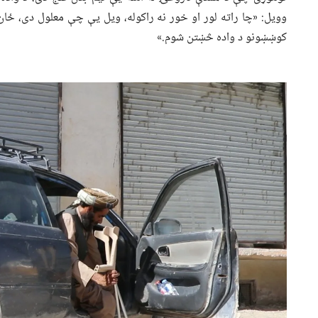
وویل: «چا راته لور او خور نه راکوله، ویل یې چې معلول دی، ځان
کوښښونو د واده څښتن شوم.»