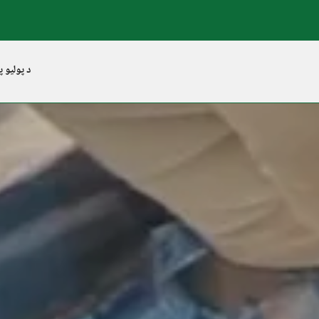
د پولیو پ