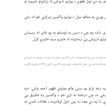
م، په دې ډول هغوی د پولیو ناروغۍ له زیانونو خبروم او
ۍ پورې په منظم ډول د پولیو واکسین ورکړي څو له دغې
، ډاډه یم چې د درس په لوستلو به یو ځای ته رسېدلی
لیو ناروغۍ یې ارمانونه له خاورو سره خاورې کړل.
ه وایم دا چې په ماشومتوب کې واکسین شوی نه یم نو د پولیو په ناروغۍ
م او ورته وایم چې خپل ماشومان هرو مرو واکسین کړي.»
©
له پولیو خلاص
په دغه تړاو یو دیني عالم مولوي ظهور احمد وایي: «په
وغي ده چې درملنه نه لري خو د واکسین په تطبیق یې
 دا په دې معنا ده چې خپل اولادونه د هلاکت کندې ته