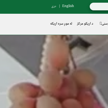
English
دری
سنۍ
د اړیکو مرکز
له موږ سره اړیکه