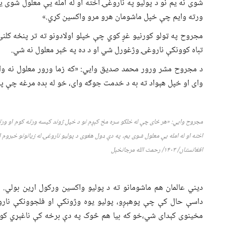
شوی نه یم نو د پولیو په ناروغۍ اخته او له امله یې معلول شوی ی
ورته وایم چې خپل ماشومان هرو مرو واکسین کړي.»
مجروح په ټولو کورنیو غږ کوي چې خپلو اولادونو ته تر پنځه کلن
تباه کوونکې ناروغۍ وژغورل شي او د ده په څېر معلول نه شي.
د مجروح مشر ورور محمد صدیق وایي: «که زما ورور معلول نه وای
وای او خپل هېواد ته به د خدمت جوګه وای، خو له بده مرغه چې پو
مجروح وايي: «هر ځای چې له خلکو سره مخ کېږم نو د خپل ژوند کیسه ورته کوم او ورت
اخته او له امله یې معلول شوی یم، په دې ډول هغوی د پولیو ناروغۍ له زیانونو خبرو
افغانستان/ ۱۴۰
۳
/
رحمت الله مرجانخېل
دیني عالمان هم ماشومانو ته د پولیو واکسین ورکول اړین بولي. 
داسې حال کې چې پوهېږو، پولیو یوه وژونکې او فلجوونکې نار
مخینوی کېدای شي،خو که بیا هم څوک په دې برخه کې ناغېړي کوي،