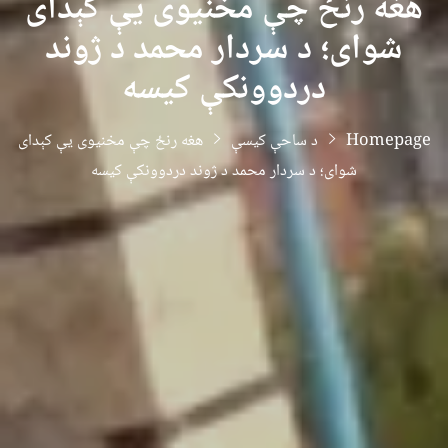
هغه رنځ چې مخنیوی یې کېدای
شوای؛ د سردار محمد د ژوند
دردوونکې کیسه
Homepage
د ساحې کیسې
هغه رنځ چې مخنیوی یې کېدای
شوای؛ د سردار محمد د ژوند دردوونکې کیسه