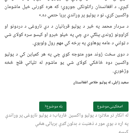
کېږي، د افغانستان راتلونکی جوړوي؛ که هره کورنۍ خپل ماشومان
واکسین کړي، نو د پولیو پر وړاندې بریا حتمي ده.»
د سردار محمد په څېر د پولیو قربانیان د دې ناروغۍ د دردونو او
کړاوونو ژوندۍ بېلګې دي چې په خپلو خبرو او کیسو سره کولای شي
د ټولنې د عامه پوهاوي په برخه کې مهم رول ولوبوي.
د دوی سخت ژوند موږ متوجه کوي چې په هر کمپاین کې د پولیو
واکسین دوه څاڅکي کولای شي یو ماشوم له تلپاتې فلج څخه
وژغوري.
سعید زابلی، له پولیو خلاص افغانستان
مخکینۍ موضوع
بله موضوع
له انکار تر ملاتړ؛ د پولیو واکسین
فاریاب؛ د پولیو ناروغۍ پر وړاندې
په اړه د یوې مور د ذهنیت د بدلون
ګډې بریالۍ هڅې
کیسه