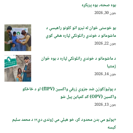
یوه صحنه، یوه پرېکړه
جون 30, 2026
یو خوستی ځوان له تېرو اتو کلونو راهیسې د
ماشومانو د خوندي راتلونکي لپاره هڅې کوي
جون 22, 2026
د ماشومانو د خوندي راتلونکي لپاره د یوه ځوان
ژمنتیا
جون 14, 2026
د پولیو/ګوزڼ ضد جزوي زرقي واکسین (fIPV) او د څاڅکو
واکسین (OPV) ګډ کمپاین پيل شو
جون 13, 2026
«پولیو مې بدن محدود کړ، خو هیلې مې ژوندۍ دي»؛ د محمد سلیم
کیسه