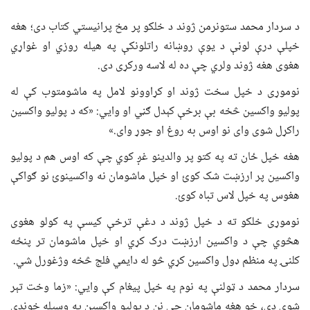
د سردار محمد ستونرمن ژوند د خلکو پر مخ پرانیستي کتاب دی؛ هغه
خپلې درې لوڼې د یوې روښانه راتلونکې په هیله روزي او غواړي
هغوی هغه ژوند ولري چې ده له لاسه ورکړی دی.
نوموړی د خپل سخت ژوند او کړاوونو لامل په ماشومتوب کې له
پولیو واکسین څخه بې برخې کېدل ګڼي او وايي: «که د پولیو واکسین
راکړل شوی وای نو اوس به روغ او جوړ وای.»
هغه خپل ځان ته په کتو پر والدینو غږ کوي چې که اوس هم د پولیو
واکسین پر ارزښت شک کوئ او خپل ماشومان نه واکسینوئ نو ګواکې
هغوس په خپل لاس تباه کوئ.
نوموړی خلکو ته د خپل ژوند د دغې ترخې کیسې په کولو هغوی
هڅوي چې د واکسین ارزښت درک کړي او خپل ماشومان تر پنځه
کلنۍ په منظم ډول واکسین کړي څو له دایمي فلج څخه وژغورل شي.
سردار محمد د ټولنې په نوم په خپل پیغام کې وايي: «زما وخت تېر
شوی دی، خو هغه ماشومان چې نن د پولیو واکسین په وسیله خوندي