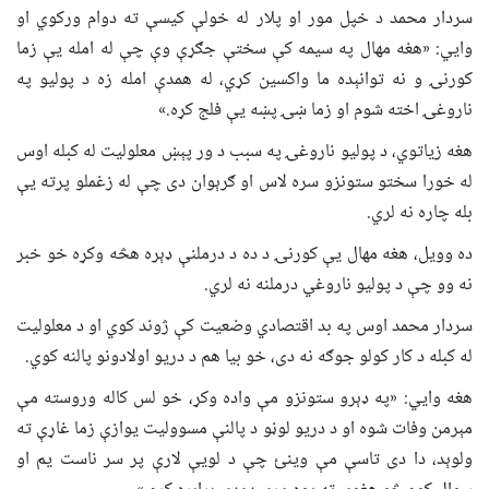
سردار محمد د خپل مور او پلار له خولې کیسې ته دوام ورکوي او
وايي: «هغه مهال په سیمه کې سختې جګړې وې چې له امله یې زما
کورنۍ و نه توانېده ما واکسین کړي، له همدې امله زه د پولیو په
ناروغۍ اخته شوم او زما ښۍ پښه یې فلج کړه.»
هغه زیاتوي، د پولیو ناروغۍ په سبب د ور پېښ معلولیت له کبله اوس
له خورا سختو ستونزو سره لاس او ګرېوان دی چې له زغملو پرته یې
بله چاره نه لري.
ده وویل، هغه مهال یې کورنۍ د ده د درملنې ډېره هڅه وکړه خو خبر
نه وو چې د پولیو ناروغي درملنه نه لري.
سردار محمد اوس په بد اقتصادي وضعیت کې ژوند کوي او د معلولیت
له کبله د کار کولو جوګه نه دی، خو بیا هم د دریو اولادونو پالنه کوي.
هغه وایي: «په ډېرو ستونزو مې واده وکړ، خو لس کاله وروسته مې
مېرمن وفات شوه او د دریو لوڼو د پالنې مسوولیت یوازې زما غاړې ته
ولوېد، دا دی تاسې مې وینئ چې د لویې لارې پر سر ناست یم او