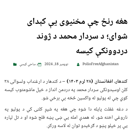
هغه رنځ چې مخنیوی یې کېدای
شوای؛ د سردار محمد د ژوند
دردوونکې کیسه
PolioFreeAfghanistan
نوومبر 18, 2024
د ساحې کیسې
کندهار، افغانستان
(۲۸ لړم ۱۴۰۳) –
د کندهار د ارغنداب ولسوالۍ ۳۸
کلن اوسېدونکی سردار محمد په دردمن انداز د خپل ماشومتوب کیسه
کوي چې له پولیو له واکسین څخه بې برخې شو.
د دغه غفلت پایله دا شوه چې هغه په شپږ کلنۍ کې د پولیو په
ناروغي اخته شو، له همدې امله یې ښۍ پښه فلج شوه او د تل لپاره
یې پر خپلو پښو د ګرځېدو توان له لاسه ورکړ.