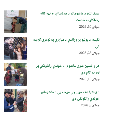
سیف‌الله؛ د ماشومانو د روغتیا لپاره نهه کاله
رضاکارانه خدمت
جولای 30, 2026
نګینه؛ د پولیو پر وړاندې د مبارزې په لومړۍ کرښه
کې
جولای 23, 2026
هر واکسین شوی ماشوم؛ د خوندي راتلونکي پر
لور یو ګام دی
جولای 15, 2026
د ژمنتیا هغه مزل چې موخه یې د ماشومانو
خوندي راتلونکی دی
جولای 8, 2026