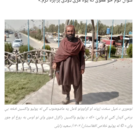
سوال کوم څو هغوی ته یوه مړۍ ډوډۍ برابره کړم.»
نوموړی د خپل سخت ژوند او کړاوونو لامل په ماشومتوب کې له پولیو واکسین څخه بې
برخې کېدل ګڼي او وايي: «که د پولیو واکسین راکړل شوی وای نو اوس به روغ او جوړ
وای.»
©
له
پولیو خلاص افغانستان/ ۱۴۰
۳
/
سعید زابلی