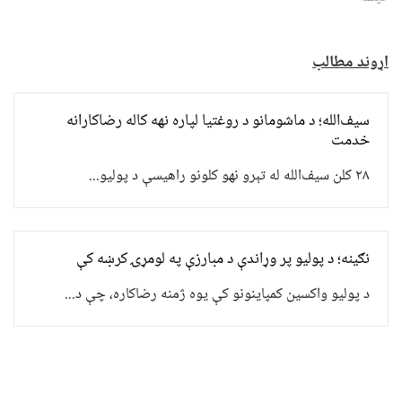
اړوند مطالب
سیف‌الله؛ د ماشومانو د روغتیا لپاره نهه کاله رضاکارانه
خدمت
۲۸ کلن سیف‌الله له تېرو نهو کلونو راهیسې د پولیو...
نګینه؛ د پولیو پر وړاندې د مبارزې په لومړۍ کرښه کې
د پولیو واکسین کمپاینونو کې یوه ژمنه رضاکاره، چې د...