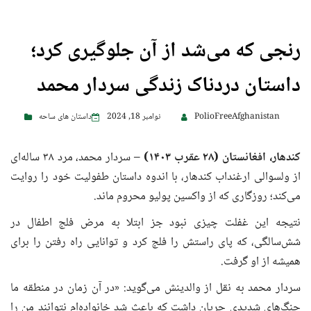
رنجی که می‌شد از آن جلوگیری کرد؛
داستان دردناک زندگی سردار محمد
PolioFreeAfghanistan
نوامبر 18, 2024
داستان های ساحه
کندهار، افغانستان (۲۸ عقرب
۱۴۰۳)
– سردار محمد، مرد ۳۸ ساله‌ای
از ولسوالی ارغنداب کندهار، با اندوه داستان طفولیت خود را روایت
می‌کند؛ روزگاری که از واکسین پولیو محروم ماند.
نتیجه این غفلت چیزی نبود جز ابتلا به مرض فلج اطفال در
شش‌سالگی، که پای راستش را فلج کرد و توانایی راه رفتن را برای
همیشه از او گرفت.
سردار محمد به نقل از والدینش می‌گوید: «در آن زمان در منطقه ما
جنگ‌های شدیدی جریان داشت که باعث شد خانواده‌ام نتوانند من را