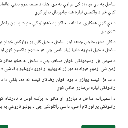
ساحل په دې مبارزه کې یوازې نه دی. هغه د سیمه‌ییزو دیني عالمان
کوي څو د واکسین لپاره ښه چاپېریال برابر کړي.
د دې ګډې همکارۍ له امله د خلکو په ذهنونو کې مثبت بدلون راغلی
شوی دی.
د کلي مشر، حاجي جمعه نور، ساحل د خپل کلي یو زیارکښ ځوان بولي
ساحل د خپل ټیم په ملتیا زیار باسي چې هر ماشوم واکسین کړي او ی
د سیمې بل اوسېدونکی ځوان مسافر، چې د ساحل له هڅو متاثر شو
ژمن شي، زموږ هېواد به ډېر ژر له پولیو او نورو ناروغیو پاک شي.»
د ساحل کیسه یوازې د یوه ځوان رضاکار کیسه نه ده، بلکې دا د 
راتلونکي لپاره بې‌سارې هڅې کوي.
د اسمین‌الله ساحل د مبارزې او هڅو له برکته اوس د نادرشاه ک
راتلونکي پر لور ګام اخلي، داسې راتلونکی چې د پولیو ناروغي به پ