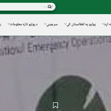
ه اړه
پولیو په افغانستان کې
سرچینې
د پولیو تازه معلومات
ر