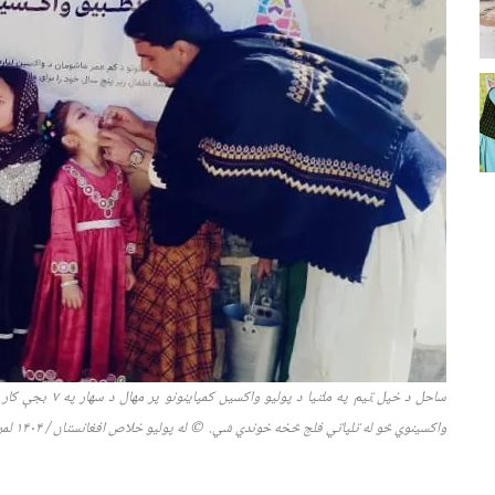
ساحل د خپل ټیم په ملتیا د پولیو واکسین کمپاینونو پر مهال د سهار په
۷
بجې کار پ
واکسینوي څو له تلپاتي فلج څخه خوندي شي. © له پولیو خلاص افغانستان / ۱۴۰۴ لمریز