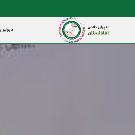
د پولیو پ