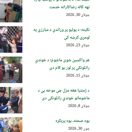
نهه کاله رضاکارانه خدمت
جولای 30, 2026
نګینه؛ د پولیو پر وړاندې د مبارزې په
لومړۍ کرښه کې
جولای 23, 2026
هر واکسین شوی ماشوم؛ د خوندي
راتلونکي پر لور یو ګام دی
جولای 15, 2026
د ژمنتیا هغه مزل چې موخه یې د
ماشومانو خوندي راتلونکی دی
جولای 8, 2026
یوه صحنه، یوه پرېکړه
جون 30, 2026