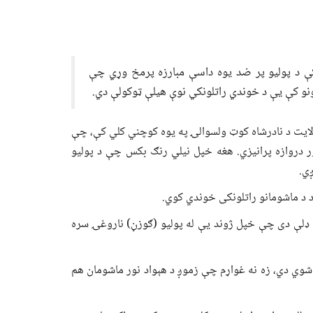
ې د پولیو پر ضد یوه داسې مبارزه پرمخ وړي چې
نو کې یې د خوندي راتلونکي نوې هیلې ټوکولې دي.
یت د نادرشاه کوټ ولسوالۍ په یوه کوچني کلي کې، چې
ر دروازه پرانیزي. هغه خپل نیلي رنګ بکس چې د پولیو
ږي.
د د ماشومانو راتلونکی خوندي کوي.
ن ځوانانو له ډلې دی چې خپل ژوند یې له پولیو (ګوزڼ) ناروغۍ سره
ج شوي دي، زه نه غواړم چې زموږ د هېواد نور ماشومان هم