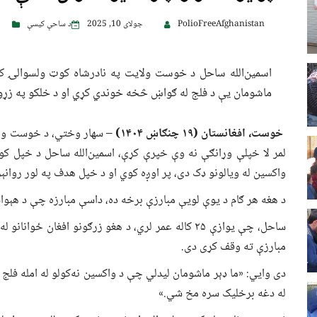
PolioFreeAfghanistan
جولای 10, 2025
د ساحې کیسې
اسمین‌الله ساحل د خوست ولایت په نادرشاه کوټ ولسوالۍ ک
ماشومان یې د فلج له ګواښ څخه خوندي کړي او د خلکو په زړو
خوست، افغانستان (۱۹ چنګاښ ۱۴۰۴)
– سهار وختي، د خوست ولا
لمر لا خپلې وړانګې نه وې خپرې کړې، اسمین‌الله ساحل د خپل کو
واکسین له ویالونو ډک دی، پر اوږه کوي او د خپل هدف په لور روانې
د هغه هر ګام د یوې لویې مبارزې برخه ده، داسې مبارزه چې د هېوا
ساحل، چې یوازې ۲۵ کاله عمر لري، د هغو زرګونو افغا
مبارزې ته وقف کړی دی.
دی وایي: «ما ډېر ماشومان لیدلي چې د واکسین نه‌کولو له امله فل
له دغه برخلیک سره مخ شي.»