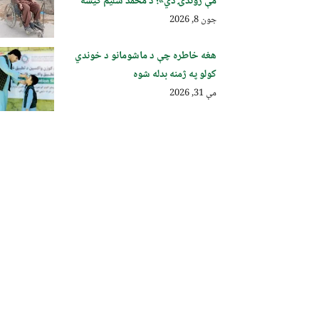
مې ژوندۍ دي»؛ د محمد سلیم کیسه
جون 8, 2026
هغه خاطره چې د ماشومانو د خوندي
کولو په ژمنه بدله شوه
مې 31, 2026