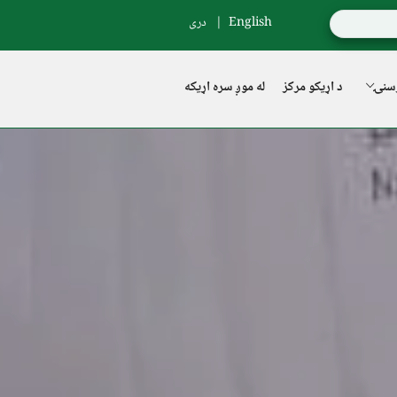
English
دری
سنۍ
د اړیکو مرکز
له موږ سره اړیکه