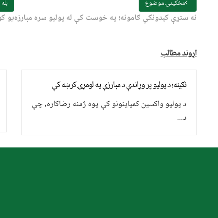
مخکینۍ موضوع
بله
نه ستړې کېدونکي ګامونه؛ په خوست کې له پولیو سره مبارزه
یو کو
اړوند مطالب
نګینه؛ د پولیو پر وړاندې د مبارزې په لومړۍ کرښه کې
د پولیو واکسین کمپاینونو کې یوه ژمنه رضاکاره، چې
د...