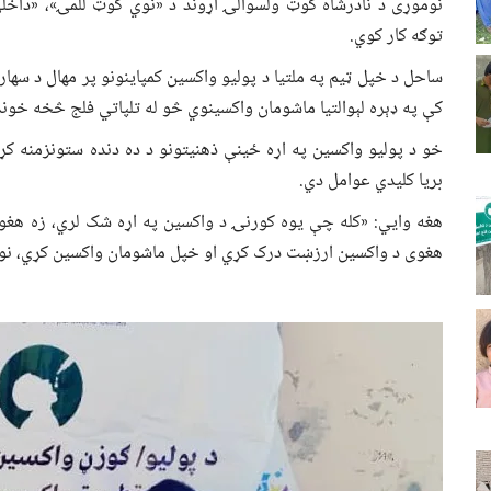
نوموړی د نادرشاه کوټ ولسوالۍ اړوند د «نوي کوټ للمۍ»، «داخلي
توګه کار کوي.
کې په ډېره لېوالتیا ماشومان واکسینوي څو له تلپاتي فلج څخه خو
خو د پولیو واکسین په اړه ځینې ذهنیتونو د ده دنده ستونزمنه ک
بریا کلیدي عوامل دي.
هغه وایي: «کله چې یوه کورنۍ د واکسین په اړه شک لري، زه هغوی
هغوی د واکسین ارزښت درک کړي او خپل ماشومان واکسین کړي، نو دا