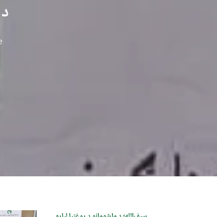
د 
e
سیف‌الله؛ د ماشومانو د روغتیا لپاره