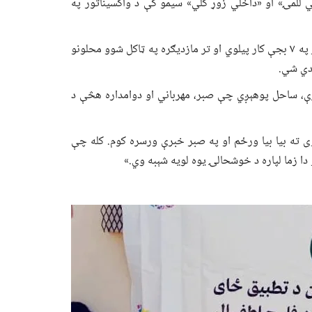
 للمۍ» او «داخلي زوړ کلي» سیمو کې د واکسیناتور په
ساحل د خپل ټیم په ملتیا د پولیو واکسین کمپاینونو پر مهال د سهار په ۷ بجې کار پیلوي او تر مازدیګره په ټاکل شوو محلونو
ندي شي.
ړې، ساحل پوهېږي چې صبر، مهرباني او دوامداره هڅې د
 ته بیا بیا ورځم او په صبر خبرې ورسره کوم. کله چې
 زما لپاره د خوشحالۍ یوه لویه شېبه وي.»