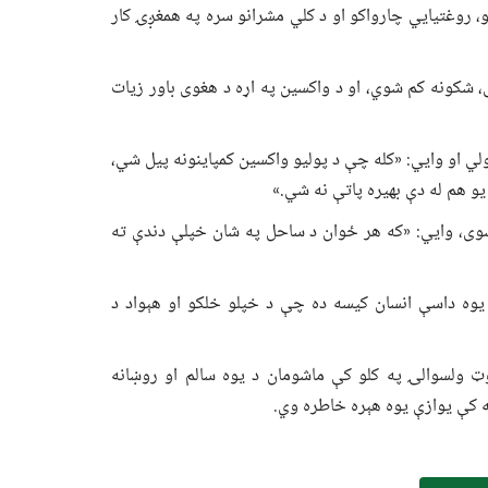
و، روغتیايي چارواکو او د کلي مشرانو سره په همغږۍ کار
، شکونه کم شوي، او د واکسین په اړه د هغوی باور زیات
 او وایي: «کله چې د پولیو واکسین کمپاینونه پیل شي،
و هم له دې بهیره پاتې نه شي.»
ی، وایي: «که هر ځوان د ساحل په شان خپلې دندې ته
یوه داسې انسان کیسه ده چې د خپلو خلکو او هېواد د
وټ ولسوالۍ په کلو کې ماشومان د یوه سالم او روښانه
ه کې یوازې یوه هېره خاطره وي.