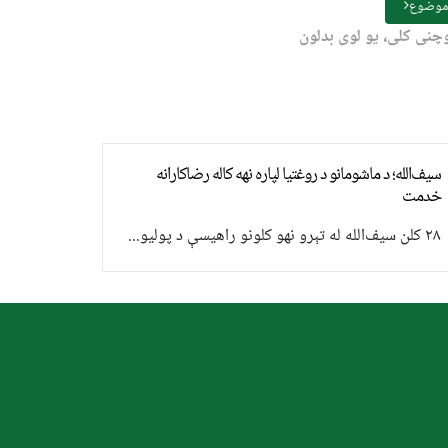
 موضوع
چنی کلی، یو لوی بدلون
سیف‌الله؛ د ماشومانو د روغتیا لپاره نهه کاله رضاکارانه
خدمت
۲۸ کلن سیف‌الله له تېرو نهو کلونو راهیسې د پولیو...