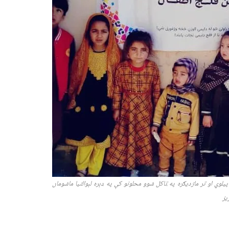
یلوي او تر مازدیګره په ټاکل شوو محلونو کې په ډېره لېوالتیا ماشومان