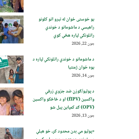
یو خوستی ځوان له تېرو اتو کلونو
راهیسې د ماشومانو د خوندي
راتلونکي لپاره هڅې کوي
جون 22, 2026
د ماشومانو د خوندي راتلونکي لپاره د
یوه ځوان ژمنتیا
جون 14, 2026
د پولیو/ګوزڼ ضد جزوي زرقي
واکسین (fIPV) او د څاڅکو واکسین
(OPV) ګډ کمپاین پيل شو
جون 13, 2026
«پولیو مې بدن محدود کړ، خو هیلې