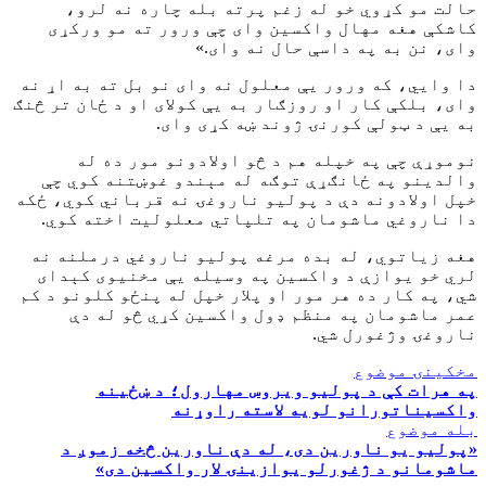
حالت مو کړوي خو له زغم پرته بله چاره نه لرو،
کاشکې هغه مهال واکسین وای چې ورور ته مو ورکړی
وای، نن به په داسې حال نه وای.»
دا وايي، که ورور یې معلول نه وای نو بل ته به اړ نه
وای، بلکې کار او روزګار به یې کولای او د ځان تر څنګ
به یې د ټولې کورنۍ ژوند ښه کړی وای.
نوموړې چې په خپله هم د څو اولادونو مور ده له
والدینو په ځانګړې توګه له مېندو غوښتنه کوي چې
خپل اولادونه دې د پولیو ناروغۍ نه قرباني کوي، ځکه
دا ناروغي ماشومان په تلپاتي معلولیت اخته کوي.
هغه زیاتوي، له بده مرغه پولیو ناروغي درملنه نه
لري خو یوازې د واکسین په وسیله یې مخنیوی کېدای
شي، په کار ده هر مور او پلار خپل له پنځو کلونو د کم
عمر ماشومان په منظم ډول واکسین کړي څو له دې
ناروغۍ وژغورل شي.
مخکینۍ موضوع
په هرات کې د پولیو ویروس مهارول؛ د ښځینه
واکسیناتورانو لویه لاسته راوړنه
بله موضوع
«پولیو یو ناورین دی، له دې ناورین څخه زموږ د
ماشومانو د ژغورلو یوازینۍ لار واکسین دی»