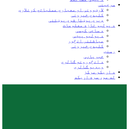
سرچینې
لارښوونې او معیاري عملیاتي کړنلارې
کلیدي خپرونې
ډېرې پوښتل شوې پوښتنې
د پولیو تازه معلومات
د ساحې کیسې
د پولیو پېښې
میاشتنی انځور
کلیدي خپرونې
رسنۍ
خبرپاڼې
د انځورونو ګالري
ویډیو ګالری
د اړیکو مرکز
له موږ سره اړیکه