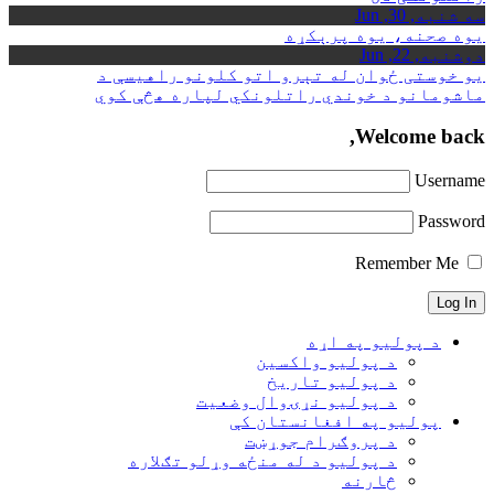
سه شنبه, 30, Jun
یوه صحنه، یوه پرېکړه
دوشنبه, 22, Jun
یو خوستی ځوان له تېرو اتو کلونو راهیسې د
ماشومانو د خوندي راتلونکي لپاره هڅې کوي
Welcome back,
Username
Password
Remember Me
د پولیو په اړه
د پولیو واکسین
د پولیو تاریخ
د پولیو نړۍوال وضعیت
پولیو په افغانستان کې
د پروګرام جوړښت
د پولیو د له منځه وړلو تګلاره
څارنه