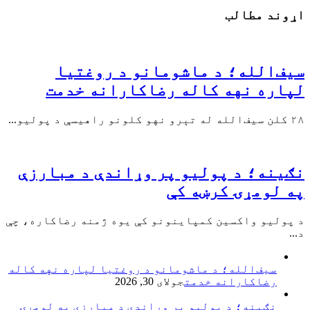
اړوند مطالب
سیف‌الله؛ د ماشومانو د روغتیا
لپاره نهه کاله رضاکارانه خدمت
۲۸ کلن سیف‌الله له تېرو نهو کلونو راهیسې د پولیو...
نګینه؛ د پولیو پر وړاندې د مبارزې
په لومړۍ کرښه کې
د پولیو واکسین کمپاینونو کې یوه ژمنه رضاکاره، چې
د...
سیف‌الله؛ د ماشومانو د روغتیا لپاره نهه کاله
رضاکارانه خدمت
جولای 30, 2026
نګینه؛ د پولیو پر وړاندې د مبارزې په لومړۍ