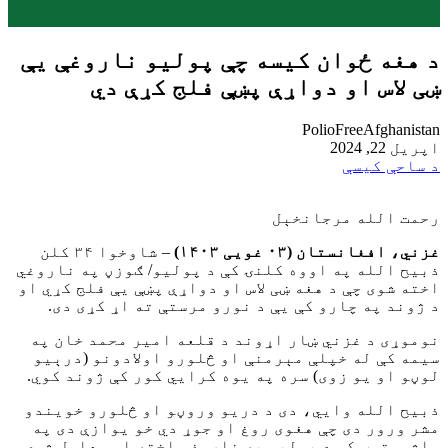
د هغه ځوان کیسه چې پولیو ناروغې یې
ښی لاس او دواړې پښې فلج کړې دي
PolioFreeAfghanistan
اپریل 22, 2024
د ساحې کیسې
رحمت الله مرجانخېل
غزني، افغانستان (۰۳ غویی ۱۴۰۳)
– شاوخوا ۳۴ کلن
ذبیح الله په اووه کلنۍ کې د پولیو/ ګوزڼ په ناروغي
اخته شوی چې د هغه ښی لاس او دواړې پښې یې فلج کړي او
د ژوند په چارو کې یې د نورو مرستې ته اړ کړی دی.
نوموړی د غزني ښار اړوند د قلعه امیر محمد خان په
سیمه کې له خپلې مېرمنې او څلورو اولادونو (درېیو
لوڼو او یو زوی) سره په یوه کرايي کور کې ژوند کوي.
ذبیح الله وايي، دی د دریو وروڼو او څلورو خویندو
مشر ورور دی چې هغوی روغ او جوړ دي خو یوازې دی په
ماشومتوب کې د پولیو په ناروغي اخته او معلول شوی