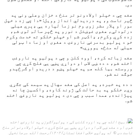
دی.
هغه چې د خپلو اولادونو تر منځ د خزان وهلې ونې په
څېر ناست و، په دردېدلي انداز وویل: «دا چې زه د خپل
مور او پلار مشر زوی وم نو زما لپاره یې ډېرې هیلې
درلودلې، هغوی غوښتل د نورو په څېر سالم لوی شم،
زده کړې وکړم، ډاکټر شم او خپلو خلکو ته خدمت وکړم
خو د پولیو بدمرغې ناروغۍ د هغوی او زما دا ټولې
هیلې له منځه یووړې.»
هغه زیاته کړه، اووه کلن و چې د پولیو په ناروغۍ
اخته شو، د ده ښی لاس او دواړې پښې یې فلج کړې چې
وروسته بیا کله هم په خپلو پښو د درېدو او ګرځېدو
جوګه نه شو.
د ده په خبره، په اصل کې هغه مهال په سیمه کې جګړې
وې، خلکو په بد حالت کې ژوند کاوه، واکسین چا نه
پېژانده، همدا سبب و چې دی د پولیو په ناروغي اخته
شو.
ذبیح الله چې په اووه کلنۍ کې د پولیو/ ګوزڼ په ناروغي اخته
شوی او د هغه ښی لاس او دواړې پښې یې فلج کړي د خپلو اولادونو تر منځ
ناست دی
©
له پولیو خلاص افغانستان/ ۱۴۰۳/ رحمت الله مرجانخېل