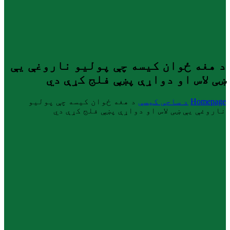
د هغه ځوان کیسه چې پولیو ناروغې یې
ښی لاس او دواړې پښې فلج کړې دي
Homepage
د ساحې کیسې
د هغه ځوان کیسه چې پولیو
ناروغې یې ښی لاس او دواړې پښې فلج کړې دي