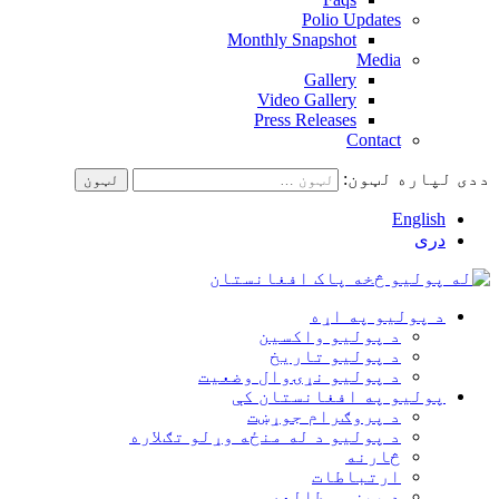
Polio Updates
Monthly Snapshot
Media
Gallery
Video Gallery
Press Releases
Contact
ددی لپاره لټون:
English
دری
د پولیو په اړه
د پولیو واکسین
د پولیو تاریخ
د پولیو نړۍوال وضعیت
پولیو په افغانستان کې
د پروګرام جوړښت
د پولیو د له منځه وړلو تګلاره
څارنه
ارتباطات
د پېښې مطالعه