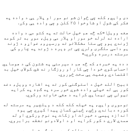
دی وايي، کله چې ځوان شو نو مور او پلار یې د واده په
فکر کې شول او شاوخوا ۲۵ کلن و چې واده یې وکړ.
هغه وویل: «که څه هم خپل حالت ته په کتو مې د واده
اراده نه لرله خو مور او پلار مې ویل، موږ به تر کومه
ژوندي یوو چې ستا مشکلاتو ته ورسېږو، غواړو د ژوند
یو داسې ملګری ولرې چې تر ډېره د ژوند په چارو کې
مرسته درسره وکړي.»
د ده په خبره، که څه هم د مېرمنې په شتون کې د هوسايي
احساس کوي خو دا چې کار او روزګار نه شي کولای خپل بد
اقتصادي وضعیت یې سخت ځوروي.
ذبیح الله خپل د استوګنې کور ته په اشاره وویل، دغه
کور یې له خپلې واده شوې خور سره په ګډه په کرایه
نیولی چې نیمايي کرایه د هغې خاوند ورکوي.
نوموړی وايي، په خپله کله کله د ویلچیر په مرسته له
کوره دباندې وځي، ځینې کسان پیدا کېږي چې یوه
اندازه پیسې د خیرات او زکات په نوم ورکوي او له
همدې لارې د کور کرایه او د اولادونو نفقه برابروي.
ده وویل، په اوسني حالت کې یې سترګې خپلو وړو