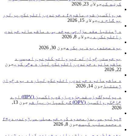
کرښه کې
جولای 23, 2026
هر واکسین شوی ماشوم؛ د خوندي راتلونکي پر لور
یو ګام دی
جولای 15, 2026
د ژمنتیا هغه مزل چې موخه یې د ماشومانو خوندي
راتلونکی دی
جولای 8, 2026
یوه صحنه، یوه پرېکړه
جون 30, 2026
یو خوستی ځوان له تېرو اتو کلونو راهیسې د
ماشومانو د خوندي راتلونکي لپاره هڅې کوي
جون
22, 2026
د ماشومانو د خوندي راتلونکي لپاره د یوه ځوان
ژمنتیا
جون 14, 2026
د پولیو/ګوزڼ ضد جزوي زرقي واکسین (fIPV) او د
څاڅکو واکسین (OPV) ګډ کمپاین پيل شو
جون 13,
2026
«پولیو مې بدن محدود کړ، خو هیلې مې ژوندۍ دي»؛
د محمد سلیم کیسه
جون 8, 2026
هغه خاطره چې د ماشومانو د خوندي کولو په ژمنه