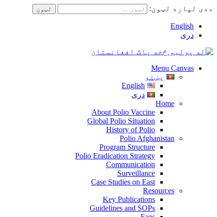
ددی لپاره لټون:
English
دری
Menu Canvas
پښتو
English
دری
Home
About Polio Vaccine
Global Polio Situation
History of Polio
Polio Afghanistan
Program Structure
Polio Eradication Strategy
Communication
Surveillance
Case Studies on East
Resources
Key Publications
Guidelines and SOPs
Faqs