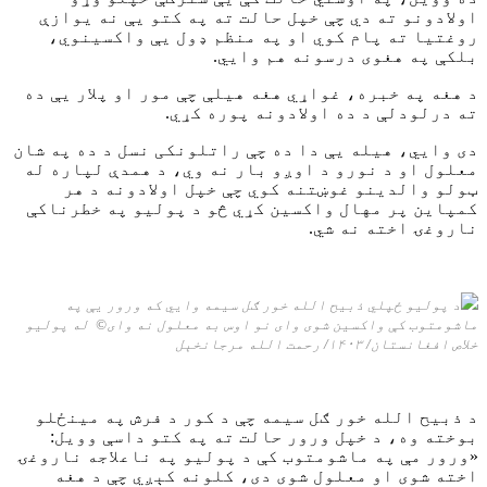
اولادونو ته دي چې خپل حالت ته په کتو یې نه یوازې
روغتیا ته پام کوي او په منظم ډول یې واکسینوي،
بلکې په هغوی درسونه هم وايي.
د هغه په خبره، غواړي هغه هیلې چې مور او پلار یې ده
ته درلودلې د ده اولادونه پوره کړي.
دی وايي، هیله یې دا ده چې راتلونکی نسل د ده په شان
معلول او د نورو د اوږو بار نه وي، د همدې لپاره له
ټولو والدینو غوښتنه کوي چې خپل اولادونه د هر
کمپاین پر مهال واکسین کړي څو د پولیو په خطرناکې
ناروغۍ اخته نه شي.
د پولیو ځپلي
ذبیح الله
خور ګل سیمه وايي که ورور یې په
ماشومتوب کې واکسین شوی وای نو اوس به معلول نه وای
©
له پولیو
خلاص افغانستان/ ۱۴۰۳/ رحمت الله مرجانخېل
د ذبیح الله خور ګل سیمه چې د کور د فرش په مینځلو
بوخته وه، د خپل ورور حالت ته په کتو داسې وویل:
«ورور مې په ماشومتوب کې د پولیو په ناعلاجه ناروغۍ
اخته شوی او معلول شوی دی، کلونه کېږي چې د هغه