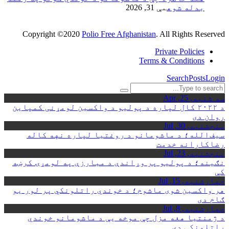
بدله شوه
مې 31, 2026
Copyright ©2020
Polio Free Afghanistan
. All Rights Reserved
Private Policies
Terms & Conditions
Search
Posts
Login
سه شنبه, 25, Apr
د ۲۰۲۲ کال لپاره د پولیو د واکسین لومړنی کمپاین
روان دی
پنجشنبه, 30, Jul
سیف‌الله؛ د ماشومانو د روغتیا لپاره نهه کاله
رضاکارانه خدمت
پنجشنبه, 23, Jul
نګینه؛ د پولیو پر وړاندې د مبارزې په لومړۍ کرښه
کې
چهارشنبه, 15, Jul
هر واکسین شوی ماشوم؛ د خوندي راتلونکي پر لور یو
ګام دی
چهارشنبه, 8, Jul
د ژمنتیا هغه مزل چې موخه یې د ماشومانو خوندي
راتلونکی دی