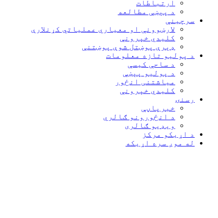
ارتباطات
د پېښې مطالعه
سرچینې
لارښوونې او معیاري عملیاتي کړنلارې
کلیدي خپرونې
ډېرې پوښتل شوې پوښتنې
د پولیو تازه معلومات
د ساحې کیسې
د پولیو پېښې
میاشتنی انځور
کلیدي خپرونې
رسنۍ
خبرپاڼې
د انځورونو ګالري
ویډیو ګالری
د اړیکو مرکز
له موږ سره اړیکه