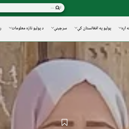
ه اړه
پولیو په افغانستان کې
سرچینې
د پولیو تازه معلومات
ر