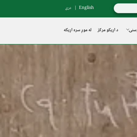
English
دری
سنۍ
د اړیکو مرکز
له موږ سره اړیکه