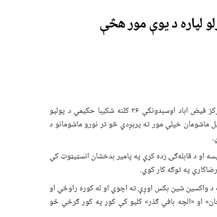
لو لپاره د یوې مور هڅې
– د بدخشان ولایت د مرکز فیض اباد اوسېدونکې ۲۶ کلنه شکیبا حکیمي د پولیو
ل ماشومان خپلې مور ته پرېږدي څو تر نورو ماشومانو د
.
ه او د قابله‌ګۍ زده کړې په پامیر بدخشان انسټیټوټ کې
رضاکارې په توګه کار کوي.
و وروسته د واکسین شین بکس اوږې ته اچوي او له کوره راوځي او
ن» او «الچه بافي ګذر» کلیو کې کور په کور ګرځي څو