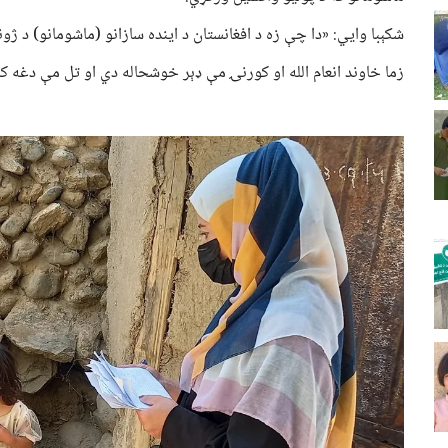
شکېبا وايي: «دا چې زه د افغانستان د اینده سازانو (ماشومانو) د ژ
زما خاوند انعام الله او کورنۍ مې ډېر خوشحاله دي او تل مې دغه ک