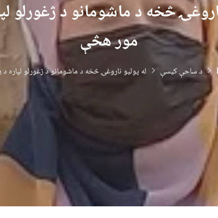
ناروغۍ څخه د ماشومانو د ژغورلو لپا
مور هڅې
د ساحې کیسې
له پولیو ناروغۍ څخه د ماشومانو د ژغورلو لپاره د