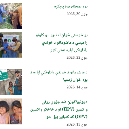
یوه صحنه، یوه پرېکړه
جون 30, 2026
یو خوستی ځوان له تېرو اتو کلونو
راهیسې د ماشومانو د خوندي
راتلونکي لپاره هڅې کوي
جون 22, 2026
د ماشومانو د خوندي راتلونکي لپاره د
یوه ځوان ژمنتیا
جون 14, 2026
د پولیو/ګوزڼ ضد جزوي زرقي
واکسین (fIPV) او د څاڅکو واکسین
(OPV) ګډ کمپاین پيل شو
جون 13, 2026