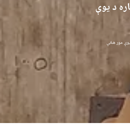
ره د یوې
 یوې مور هڅې