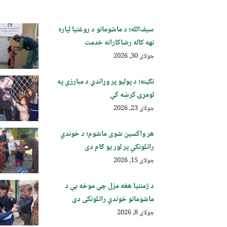
سیف‌الله؛ د ماشومانو د روغتیا لپاره
نهه کاله رضاکارانه خدمت
جولای 30, 2026
نګینه؛ د پولیو پر وړاندې د مبارزې په
لومړۍ کرښه کې
جولای 23, 2026
هر واکسین شوی ماشوم؛ د خوندي
راتلونکي پر لور یو ګام دی
جولای 15, 2026
د ژمنتیا هغه مزل چې موخه یې د
ماشومانو خوندي راتلونکی دی
جولای 8, 2026