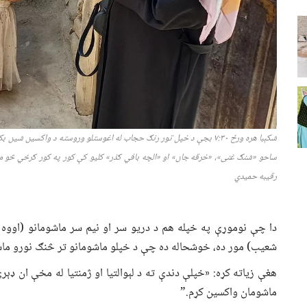
شکېبا
هره ورځ
۷:۳۰ بج
ې د خپل تور رنګ حجاب له اغوستلو وروسته د واکسین شین بکس 
ساحو «شنګ غنی»، «خرقه
جان
»
او
«الچه بافي ګذر» کلیو کې کور په کور ګرځي څو م
رقیبه حمیدي
دا چې نوموړې په خپله هم د دریو سر او نیم سر ماشومانو (اووه 
شعیب) مور ده، خوشحاله ده چې د خپلو ماشومانو تر څنګ نورو ماش
هغې زیاته کړه: «خپلې دندې ته د لېوالتیا او ژمنتیا له مخې ان ډ
ماشومان واکسین کړم.”