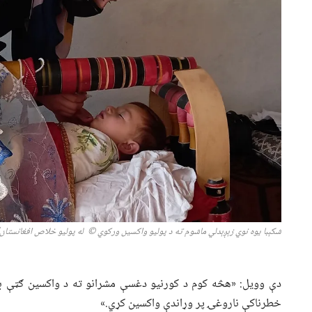
شکېبا یوه نوي زېږېدلي ماشوم ته د پولیو واکسین ورکوي
©
له پولیو خلاص افغانستان/ ۱۴۰۲/ رقیبه حمی
دې وویل: «هڅه کوم د کورنیو دغسې مشرانو ته د واکسین ګټې ب
خطرناکې ناروغۍ پر وړاندې واکسین کړي.»