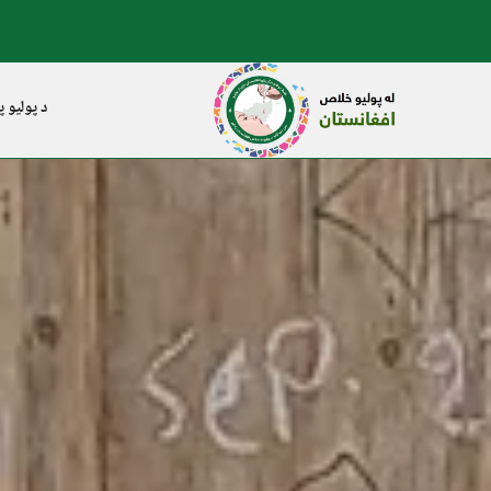
د پولیو پ