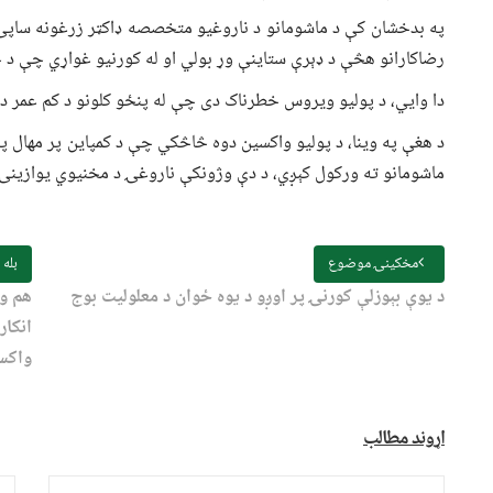
په بدخشان کې د ماشومانو د ناروغیو متخصصه ډاکټر زرغونه ساپۍ 
رضاکارانو هڅې د ډېرې ستاینې وړ بولي او له کورنیو غواړي چې د 
دا وايي، د پولیو ویروس خطرناک دی چې له پنځو کلونو د کم عمر د م
د هغې په وينا، د پوليو واکسين دوه څاڅکي چې د کمپاین پر مهال پ
ماشومانو ته ورکول کېږي، د دې وژونکې ناروغۍ د مخنیوي یوازینۍ 
مخکینۍ موضوع
بله
د یوې بېوزلې کورنۍ پر اوږو د یوه ځوان د معلولیت بوج
هم وا
انکار
واکس
اړوند مطالب