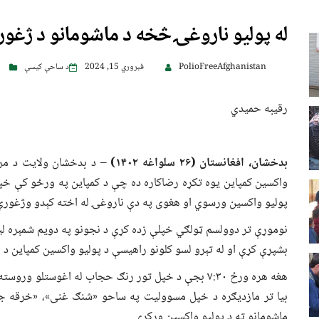
له پولیو ناروغۍ څخه د ماشومانو د ژغور
PolioFreeAfghanistan
فبروري 15, 2024
د ساحې کیسې
رقیبه حمیدي
بدخشان، افغانستان (
۲۶ سلواغه
۱۴۰۲)
واکسین کمپاین یوه تکړه رضاکاره ده چې د کمپاین په ورځو کې خپ
پولیو واکسین ورسوي او هغوی په دې ناروغۍ له اخته کېدو وژغوري
نوموړې تر دوولسم ټولګي خپلې زده کړې د نجونو په دویم شمېره لیس
بشپړې کړې او له تېرو لسو کلونو راهیسې د پولیو واکسین کمپاین د 
هغه هره ورځ ۷:۳۰ بجې د خپل تور رنګ حجاب له اغوستل
بیا تر مازدیګره د خپل مسوولیت په ساحو «شنګ غنی»، «خرقه جا
ماشومانو ته د پولیو واکسین ورکړي.