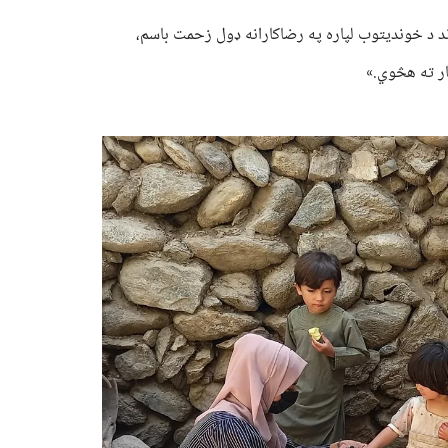
وند د خوندیتوب لپاره په رضاکارانه ډول زحمت باسم،
ار ته هڅوي.»