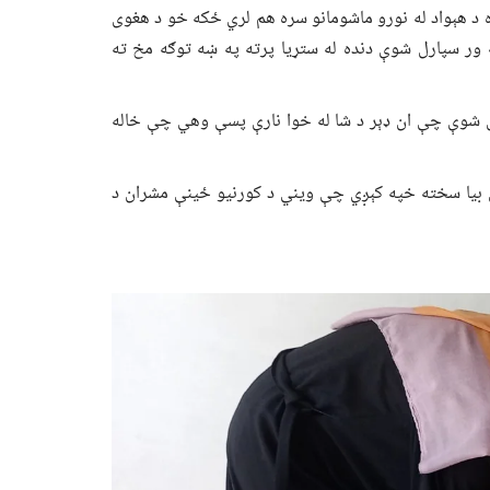
 د هېواد له نورو ماشومانو سره هم لري ځکه خو د هغوى
ور سپارل شوې دنده له ستړیا پرته په ښه توګه مخ ته
ندل شوې چې ان ډېر د شا له خوا نارې پسې وهي چې خاله
ل بیا سخته خپه کېږي چې ویني د کورنیو ځینې مشران د