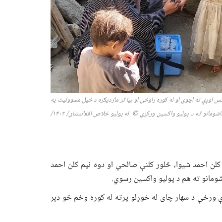
اوږې ته اچوي او له کوره راوځي او بیا تر مازدیګره د خپل مسوولیت په
اشومانو ته د پولیو واکسین ورکړي
©
له پولیو خلاص افغانستان/ ۱۴۰۲/
کلن احمد شیوا، څلور کلنې صالحې او دوه نیم کلن احمد
ومانو ته هم د پولیو واکسین رسوي.
ېرې ورځې د سهار چای له خوړلو پرته له کوره وځم څو ډېر