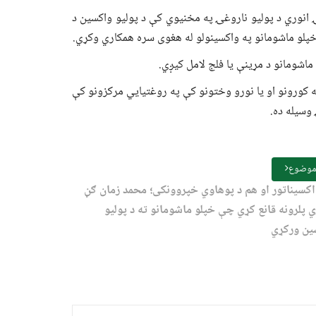
انوري د پولیو ناروغۍ په مخنیوي کې د پولیو واکسین د
خپلو ماشومانو په واکسینولو له هغوی سره همکاري وکړي.
اشومانو د مړینې یا فلج لامل کیږي.
ه کورونو او یا نورو وختونو کې په روغتيايي مرکزونو کې
وسیله ده.
 موضوع
کسیناتور او هم د پوهاوي خپروونکی؛ محمد زمان ګڼ
ي پلرونه قانع کړي چې خپلو ماشومانو ته د پولیو
ین ورکړي