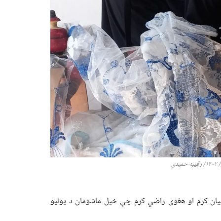
دي
یان کړم او هغوی راضي کړم چې خپل ماشومان د پولیو