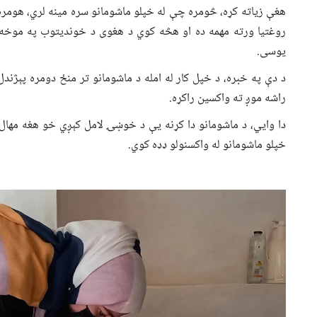
هغې زياته کړه، څومره چې له خپلو ماشومانو سره مينه لري، هومره
روغتيا ورته مهمه ده او هڅه کوي د هغوی د خوندیتوب په موخه 
یوسی.
د دې په خبره، د خپل کار له امله د ماشومانو تر منځ دومره پېژ
راشه موږ ته واکسین راکړه.
دا وايي، د ماشومانو دا کړنه یې د خوښۍ لامل کېږي خو هغه مها
خپلو ماشومانو له واکسنولو ډډه کوي.