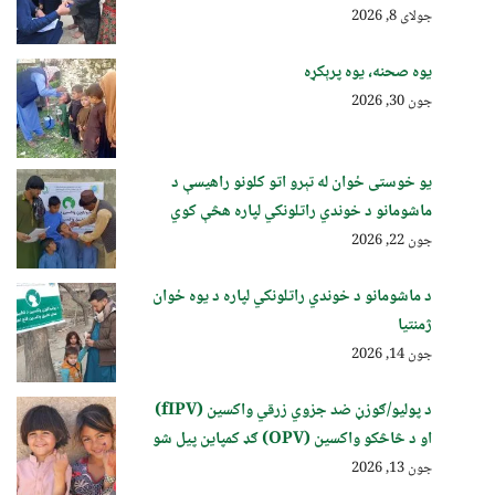
جولای 8, 2026
یوه صحنه، یوه پرېکړه
جون 30, 2026
یو خوستی ځوان له تېرو اتو کلونو راهیسې د
ماشومانو د خوندي راتلونکي لپاره هڅې کوي
جون 22, 2026
د ماشومانو د خوندي راتلونکي لپاره د یوه ځوان
ژمنتیا
جون 14, 2026
د پولیو/ګوزڼ ضد جزوي زرقي واکسین (fIPV)
او د څاڅکو واکسین (OPV) ګډ کمپاین پيل شو
جون 13, 2026