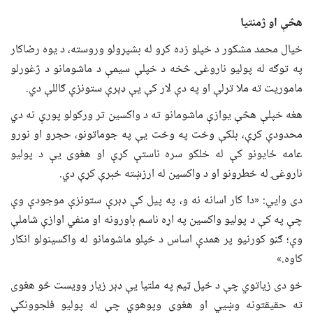
هڅې او ژمنتیا
خیال محمد مشکور د خپلو زده کړو له بشپړولو وروسته، د یوه رضاکار
په توګه له پولیو ناروغۍ څخه د خپلې سیمې د ماشومانو د ژغورلو
ماموریت ته ملا تړلې او په دې لار کې یې ډېرې ستونزې ګاللې دي.
هغه خپلې هڅې یوازې ماشومانو ته د واکسین تر ورکولو پورې نه دي
محدودې کړې، بلکې وخت په وخت یې په جوماتونو، حجرو او نورو
عامه ځایونو کې له خلکو سره ناستې کړې او هغوی یې د پولیو
ناروغۍ له خطرونو او د واکسین له ارزښته خبرې کړې دي.
دی وايي: «دا کار اسانه نه و، په پیل کې ډېرې ستونزې موجودې وې
چې په کې د پولیو واکسین په اړه ناسم باورونه او منفي اوازې شاملې
وې؛ ګڼو کورنیو پر همدې اساس د خپلو ماشومانو له واکسینولو انکار
کاوه.»
خو دی زیاتوي چې د خپل ټیم په ملتیا یې ډېر زیار وویست څو هغوی
ته حقیقتونه وښيي او هغوی وپوهوي چې له پولیو فلجوونکې