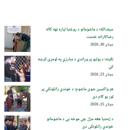
سیف‌الله؛ د ماشومانو د روغتیا لپاره نهه کاله
رضاکارانه خدمت
جولای 30, 2026
نګینه؛ د پولیو پر وړاندې د مبارزې په لومړۍ کرښه
کې
جولای 23, 2026
هر واکسین شوی ماشوم؛ د خوندي راتلونکي پر
لور یو ګام دی
جولای 15, 2026
د ژمنتیا هغه مزل چې موخه یې د ماشومانو
خوندي راتلونکی دی