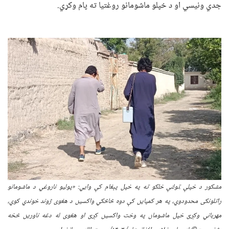
جدي ونیسي او د خپلو ماشومانو روغتیا ته پام وکړي.
مشکور د خپلې ټولنې خلکو ته
په خپل پېغام کې وايي: «
پولیو
ناروغي
د ماشومانو
راتلونکی محدودوي
،
په هر کمپاین کې دوه څاڅکي واکسین د هغوی ژوند خوندي کوي،
مهرباني وکړئ خپل ماشومان په وخت واکسین کړئ
او هغوی له دغه ناورین څخه