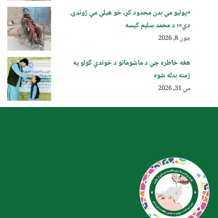
«پولیو مې بدن محدود کړ، خو هیلې مې ژوندۍ
دي»؛ د محمد سلیم کیسه
جون 8, 2026
هغه خاطره چې د ماشومانو د خوندي کولو په
ژمنه بدله شوه
مې 31, 2026