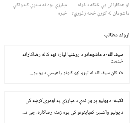
او همکارانې یې څنګه د فراه
مبارزې یوه نه ستړې کېدونکې
ماشومان له ګوزڼ څخه ژغوري؟
څېره
اړوند مطالب
سیف‌الله؛ د ماشومانو د روغتیا لپاره نهه کاله رضاکارانه
خدمت
۲۸ کلن سیف‌الله له تېرو نهو کلونو راهیسې د پولیو...
نګینه؛ د پولیو پر وړاندې د مبارزې په لومړۍ کرښه کې
د پولیو واکسین کمپاینونو کې یوه ژمنه رضاکاره، چې د...