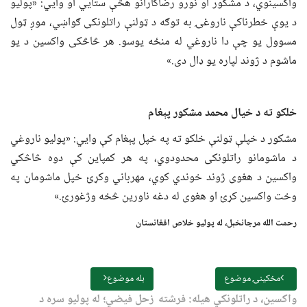
واکسینوي، د مشکور او نورو رضاکارانو هڅې ستايي او وايي: «پولیو
د یوې خطرناکې ناروغۍ به توګه د ټولنې راتلونکی ګواښي، موږ ټول
مسوول یو چې دا ناروغي له منځه یوسو. هر څاڅکی واکسین د یو
ماشوم د ژوند لپاره یو ډال دی.»
خلکو ته د خیال محمد مشکور
پ
ې
غام
مشکور د خپلې ټولنې خلکو ته په خپل پېغام کې وايي: «پولیو ناروغي
د ماشومانو راتلونکی محدودوي، په هر کمپاین کې دوه څاڅکي
واکسین د هغوی ژوند خوندي کوي، مهرباني وکړئ خپل ماشومان په
وخت واکسین کړئ او هغوی له دغه ناورین څخه وژغورئ.»
رحمت الله مرجانخېل، له پولیو خلاص افغانستان
مخکینۍ موضوع
بله موضوع
واکسین، د راتلونکي هیله: فرشته
زحل فیضي؛ له پولیو سره د