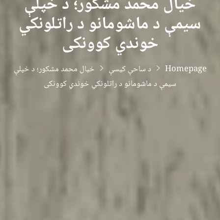
خیال محمد مشکور؛ د خپلې
سیمې د ماشومانو د راتلونکي
خوندي کوونکی
Homepage
د ساحې کیسې
خیال محمد مشکور؛ د خپلې
سیمې د ماشومانو د راتلونکي خوندي کوونکی