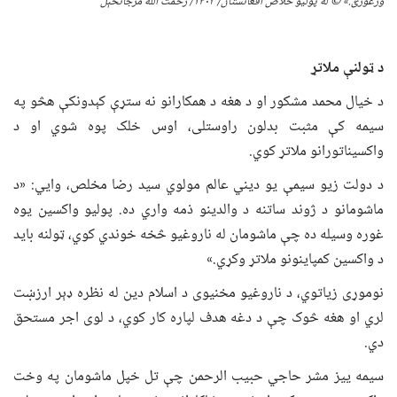
وژغورئ.»
©
له
پولیو خلاص افغانستان/ ۱۴۰
۳
/
رحمت الله مرجانخېل
د ټولنې ملاتړ
د خیال محمد مشکور او د هغه د همکارانو نه ستړې کېدونکې هڅو په
سیمه کې مثبت بدلون راوستلی، اوس خلک پوه شوي او د
واکسیناتورانو ملاتړ کوي.
د دولت زیو سیمې یو دیني عالم مولوي سید رضا مخلص، وايي: «د
ماشومانو د ژوند ساتنه د والدینو ذمه واري ده. پولیو واکسین یوه
غوره وسیله ده چې ماشومان له ناروغیو څخه خوندي کوي، ټولنه باید
د واکسین کمپاینونو ملاتړ وکړي.»
نوموړی زیاتوي، د ناروغیو مخنیوی د اسلام دین له نظره ډېر ارزښت
لري او هغه څوک چې د دغه هدف لپاره کار کوي، د لوی اجر مستحق
دي.
سیمه ییز مشر حاجي حبیب الرحمن چې تل خپل ماشومان په وخت