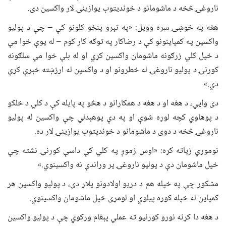
ناروغۍ څخه د ماشومانو د خوندیتوب یوازینۍ لار واکسین دی.
هغه په خوښۍ سره وویل: «په تېرو پنځو کلونو کې – چې د پولیو
واکسین په کمپاینونو کې د رضاکار په توګه کار کوم – له یوې خوا مې
د خپل کلي زرګونه ماشومان واکسین کړي او له بلې خوا مې سلګونه
کورنۍ د پولیو ناروغۍ له خطرونو او د واکسین له ارزښته خبرې کړې
دي.»
دی وايي، د هغه او د هغه د همکارانو د هڅو په پایله کې د کلي د خلکو
د پوهاوي کچه لوړه شوې او په دې پوهېدلي چې واکسین له پولیو
ناروغۍ څخه د دوی د ماشومانو د خوندیتوب یوازینۍ لار ده.
نوموړي زیاته کړه: «اوس زموږ په کلي کې داسې کورنۍ نشته چې
خپل ماشومان دې د پولیو ناروغۍ پر وړاندې نه واکسینوي.»
مشکور چې په خپله هم د دریو اولادونو پلار دی، د پولیو واکسین هر
کمپاین له خپله کوره پیلوي او لومړی خپل ماشومان واکسینوي.
د هغه دا کړنه نورو کورنیو ته عملي پېغام ورکوي چې د پولیو واکسین