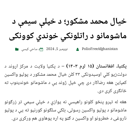
خیال محمد مشکور؛ د خپلې سیمې د
ماشومانو د راتلونکي خوندي کوونکی
PolioFreeAfghanistan
نوومبر 5, 2024
د ساحې کیسې
پکتیا، افغانستان (
۱۵
لړم
۱۴۰۳)
–
د پکتیا ولایت د مرکز اړوند د
دولت‌زیو کلي اوسېدونکی ۳۳ کلن خیال محمد مشکور د پولیو واکسین
کمپاین هغه رضاکار دی چې خپل ژوند یې د ماشومانو خوندیتوب ته
ځانګړی کړی دی.
هغه له تېرو پنځو کلونو راهیسې نه یوازې د خپلې سیمې تر زرګونو
ماشومانو د پولیو واکسین رسولی، بلکې سلګونو کورنیو ته یې د پولیو
ناروغۍ د خطرونو او واکسین د ګټو په اړه پوهاوی هم ورکړی دی.