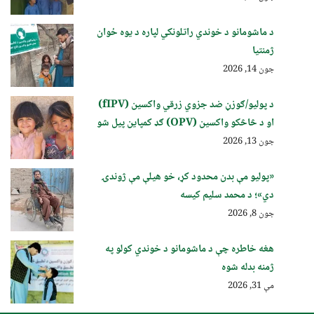
د ماشومانو د خوندي راتلونکي لپاره د یوه ځوان
ژمنتیا
جون 14, 2026
د پولیو/ګوزڼ ضد جزوي زرقي واکسین (fIPV)
او د څاڅکو واکسین (OPV) ګډ کمپاین پيل شو
جون 13, 2026
«پولیو مې بدن محدود کړ، خو هیلې مې ژوندۍ
دي»؛ د محمد سلیم کیسه
جون 8, 2026
هغه خاطره چې د ماشومانو د خوندي کولو په
ژمنه بدله شوه
مې 31, 2026