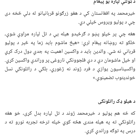
د ټولنې لپاره یو پیغام
خیرمحمد په افغانستان کې د هغو زرګونو قربانیانو له ډلې څخه دی
چې د پولیو ویروس ځپلي دي.
هغه چې پر خپلو پښو د ګرځېدو هیله یې د تل لپاره مړاوې شوې،
خلکو ته روښانه پېغام لري: «هېڅ ماشوم باید زما په څېر د پولیو
قرباني نه شي. والدین باید د واکسین اهمیت په جدي ډول درک کړي
او خپل ماشومان دې د دې فلجوونکې ناروغۍ پر وړاندې واکسین کړي.
واکسیناسیون یوازې د فرد ژوند نه ژغوري، بلکې د راتلونکي نسل
خوندیتوب تضمینوي.»
د هیلو ډک راتلونکی
که څه هم پولیو د خیرمحمد ژوند د تل لپاره بدل کړی، خو هغه
راتلونکې ته په هیله مندۍ هڅه کوي خپله ترخه تجربه نورو ته د
درس په توګه وړاندې کړي.