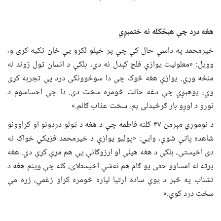
هغه درد چې هېڅکله نه ختمېږي
خیرمحمد په داسې حال کې چې پر خپلو لکړو یې ځان تکیه کړی و،
وویل: «معلولیت یوازې فلج کېدل نه دي، بلکې د انسان ټول ژوند له
منځه وړي. یوازې هغه څوک چې دا سوځوونکی درد یې تجربه کړی
وي، پوهېږي چې دغه حالت څومره سخت دی. دا چې احساسوم د
نورو د اوږو بار ګرځېدلی یم، سخت عذاب ګالم.»
د نوموړي مېرمن ۴۷ کلنه فاطمه چې د هغه د ټولو دردونو او کړاوونو
شاهده پاتې شوې، وایي: «پولیو یوازې د خیرمحمد فزیکي ځواک نه
دی اخیستی، بلکې د هغه هیلې او ارزوګانې یې هم مړې کړې دي. هغه
پرته له امساوو حتی یو ګام هم نه‌شي اخیستلای، کله چې وینم هغه د
تشناب په څېر د یوې ساده اړتیا لپاره څومره کړاو زغمي، زړه مې
سخت درد کوي.»