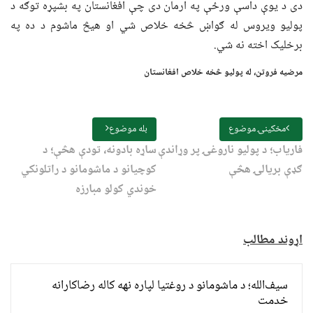
دی د یوې داسې ورځې په ارمان دی چې افغانستان په بشپړه توګه د
پولیو ویروس له ګواښ څخه خلاص شي او هیڅ ماشوم د ده په
برخلیک اخته نه شي.
مرضیه فروتن، له پولیو څخه خلاص افغانستان
مخکینۍ موضوع
بله موضوع
فاریاب؛ د پولیو ناروغۍ پر وړاندې
ساړه بادونه، تودې هڅې؛ د
ګډې بریالۍ هڅې
کوچیانو د ماشومانو د راتلونکي
خوندي کولو مبارزه
اړوند مطالب
سیف‌الله؛ د ماشومانو د روغتیا لپاره نهه کاله رضاکارانه
خدمت