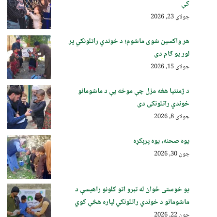
کې
جولای 23, 2026
هر واکسین شوی ماشوم؛ د خوندي راتلونکي پر
لور یو ګام دی
جولای 15, 2026
د ژمنتیا هغه مزل چې موخه یې د ماشومانو
خوندي راتلونکی دی
جولای 8, 2026
یوه صحنه، یوه پرېکړه
جون 30, 2026
یو خوستی ځوان له تېرو اتو کلونو راهیسې د
ماشومانو د خوندي راتلونکي لپاره هڅې کوي
جون 22, 2026