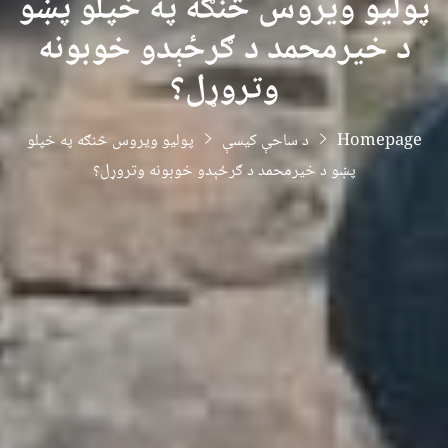
پولیو ویروس څنګه په خپلو پښو
د خیرمحمد د ګرځېدو خوبونه
وتروړل؟
Homepage
د ساحې کیسې
پولیو ویروس څنګه په خپلو
پښو د خیرمحمد د ګرځېدو خوبونه وتروړل؟