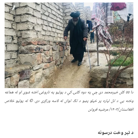
دا
۵۵
کلن خیرمحمد دی چې په دوه کلنۍ کې د پولیو په ناروغۍ اخته شوی او له هماغه
وخته یې د تل لپاره پر خپلو پښو د تګ توان له لاسه ورکړی دی. © له پولیو خلاص
افغانستان/
۱۴۰۳/
مرضیه فروتن
د تېر وخت درسونه