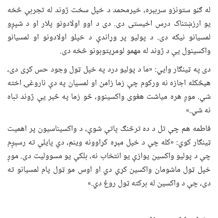
له ګڼو ستونزو سربېره، خیرمحمد د خپل سخت ژوند له تجربې څخه
یو ارزښتناک درس اخیستی دی. دی د اوو اولادونو پلار او د شپږو
لمسیانو نیکه دی. د پولیو پر وړاندې د خپلو اولادونو او لمسیانو
واکسینول یې د ژوند له مهمو لومړیتوبونو څخه دی.
دی په ټینګار وایي: «ما د پولیو درد په خپل ټول وجود حس کړی دی،
هیڅکله اجازه نه ورکوم چې زما زامن او لمسیان په دې ناروغۍ اخته
شي. موږ هره میاشت هغوی واکسینوو، څو زما په څېر یې ژوند تباه
نه شي.»
فاطمه هم چې تل د ده ترڅنګ پاتې شوې، د واکسیناسیون پر اهمیت
ټینګار کوي: «کله چې د خپل مېړه کړاوونه وینم، دې پایلې ته رسېږم
چې د پولیو واکسین یوازې یو انتخاب نه، بلکې یو مسوولیت دی. موږ
خپل ټول ماشومان واکسین کړي دي او اوس مو ټول پام لمسیانو ته
دی، چې د واکسین له برکته ټول روغ دي.»