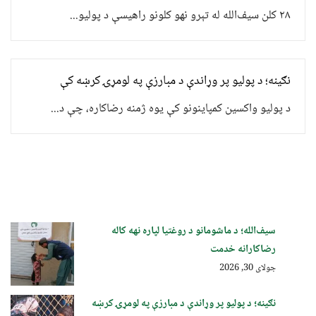
۲۸ کلن سیف‌الله له تېرو نهو کلونو راهیسې د پولیو...
نګینه؛ د پولیو پر وړاندې د مبارزې په لومړۍ کرښه کې
د پولیو واکسین کمپاینونو کې یوه ژمنه رضاکاره، چې د...
سیف‌الله؛ د ماشومانو د روغتیا لپاره نهه کاله
رضاکارانه خدمت
جولای 30, 2026
نګینه؛ د پولیو پر وړاندې د مبارزې په لومړۍ کرښه