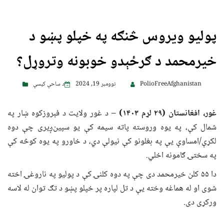
پولیو ویروس څنګه په خپلو پښو د
خیرمحمد د ګرځېدو خوبونه وتروړل؟
PolioFreeAfghanistan
نوومبر 19, 2024
د ساحې کیسې
غور، افغانستان (۲۹ لړم
۱۴۰۳)
– د غور ولایت د فېروزکوه ښار په
شمال کې، په یوه وروسته پاته سیمه کې یو سپین‌ږیری چې دوه
لکړې/امساوې یې په بغلونو کې نیولې دي، د خاورو په یوه کوڅه کې
په سختۍ ګامونه اخلي.
دا ۵۵ کلن خیرمحمد دی چې په دوه کلنۍ کې د پولیو په ناروغۍ اخته
شوی او له هماغه وخته یې د تل لپاره پر خپلو پښو د تګ توان له لاسه
ورکړی دی.