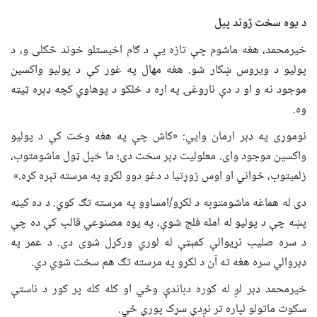
د یوه سخت ژوند پیل
خیرمحمد، هغه ماشوم چې تازه یې د ګام اخیستلو خوند څکلی و، د
پولیو د ویروس ښکار شو. هغه مهال په غور کې د پولیو واکسین
موجود نه و او د دې ناروغۍ په اړه د خلکو د پوهاوي کچه ډېره ټیټه
وه.
نوموړی په ډېر ارمان وایي: «کاش چې په هغه وخت کې د پولیو
واکسین موجود وای. معلولیت ډېر سخت دی؛ ما خپل ټول ماشومتوب،
زلمیتوب، ځواني او اوس زوړتیا د دغو دوو لکړو په مرسته تېره کړه.»
دی له هماغه ماشومتوبه د لکړو/امساوو په مرسته تګ کوي. د ده کیڼه
پښه چې د پولیو له امله فلج شوې، په یوه مصنوعي قالب کې ده چې
د سره صلیب نړیوالې کمېټې له لوري ورکړل شوی دی. د عمر په
ډېروالي سره هغه ته آن د لکړو په مرسته تګ هم سخت شوي دي.
خیرمحمد ډېر لږ له کوره دباندې وځي او کله کله پر کور د ناستې
سکوت ماتولو لپاره تر نږدې سړک پورې ځي.