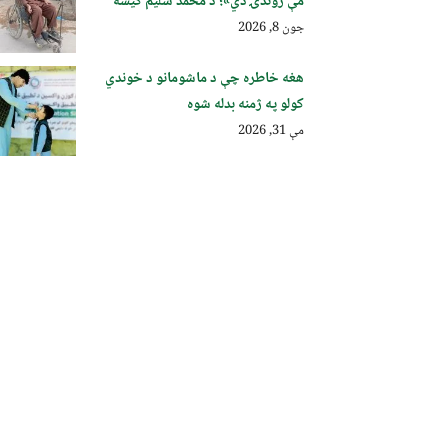
مې ژوندۍ دي»؛ د محمد سلیم کیسه
جون 8, 2026
هغه خاطره چې د ماشومانو د خوندي
کولو په ژمنه بدله شوه
مې 31, 2026