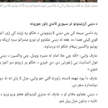
محمد عارف په قلندر ولسوالۍ کې له واکسین شوو ماشومانو سره
© له پولیو خلاص افغانستان /
د دیني ارزښتونو تر سیوري لاندې باور جوړونه
په داسې سیمه کې چې دیني لارښوونې د خلکو په ژوند کې ژور اغېز 
قوي کیلي همدا ده. هغه له دیني علماوو او نورو مشرانو سره اړیکه ون
پولیو واکسین پیغام خلکو ته ورساوه.
عارف وایي: «کله چې ملا امام له منبره وویل، چې واکسین د دین
ټول انسانیت یې ژغورلی دی. دې خبرې د خلکو پر زړونو ډېر اغېز و
شوې.»
عارف دا یوه مهمه لاسته راوړنه ګڼي خو وايي، مزل لا پای ته نه دی
دوامداره سفر دی.
د دیني علماوو ملاتړ او د عارف نه ستړې کېدونکو هڅو ورو ورو د
ځایه د بدلون مزل پیل شو.