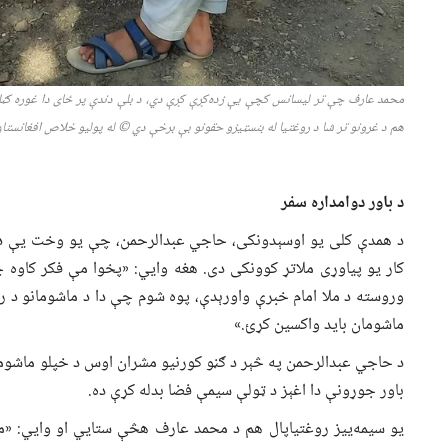
محمد عارف چې تر لیسانس کچې یې زده‌کړې کړې دي، د بلې دندې پر ځای دا غوره ګڼ
هم د غرونو تر شا د روغتیا له بنسټیزو حقونو بې برخې دي © له پولیو خلاص افغانستان / ۱۴۰۴ لم
د باور دوامداره سفر
د همدې کلی یو اوسېدونکی، حاجي عبدالرحمن، چې یو وخت یې د خ
کار یو پیاوړی ملاتړ کوونکی دی. هغه وایي: «پخوا مې فکر کاوه 
وروسته د ملا امام خبرې واورېدې، پوه شوم چې دا د ماشومانو د ر
ماشومان باید واکسین کړئ.»
د حاجي عبدالرحمن په څېر د ګڼو کورنیو مشران اوس د خپلو ماشومان
باور جوړونې دا اغېز د ټولې سیمې فضا بدله کړې ده.
یو سیمه‌ییز روغتیاپال هم د محمد عارف هڅې ستایي او وایي: «م