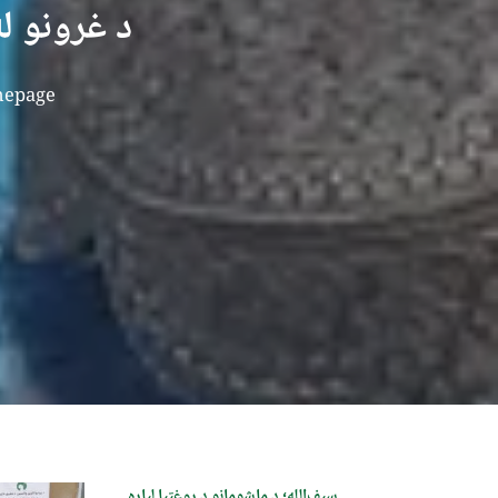
د غرونو ل
epage
سیف‌الله؛ د ماشومانو د روغتیا لپاره