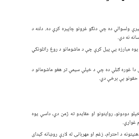
رې ولسوالي ده چې دنګو غرونو چاپېره کړې ده. دلته د
انه نه دي.
وه مبارزه یې پيل کړې چې د ماشومانو د روغ راتلونکي
دا غوره ګڼلې ده چې د خپلې سیمې تر هغو ماشومانو د
و حقونو بې برخې دي.
و دودونو، روایتونو او عقایدو ته ژمن دي، داسې یوه
 غواړي.
ونه د احترام، زغم او مهربانۍ له لارې روښانه کېدای