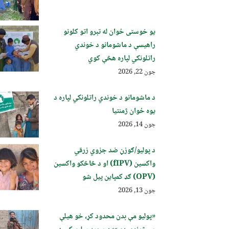
یو خوستی ځوان له تېرو اتو کلونو
راهیسې د ماشومانو د خوندي
راتلونکي لپاره هڅې کوي
جون 22, 2026
د ماشومانو د خوندي راتلونکي لپاره د
یوه ځوان ژمنتیا
جون 14, 2026
د پولیو/ګوزڼ ضد جزوي زرقي
واکسین (fIPV) او د څاڅکو واکسین
(OPV) ګډ کمپاین پيل شو
جون 13, 2026
«پولیو مې بدن محدود کړ، خو هیلې