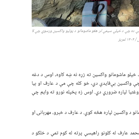
لې ده چې د خپلې سیمې تر هغو ماشومانو د پولیو واکسین ورسوي چې لا
ریز
پلو ماشومانو واکسین ته زړه نه ښه کاوه، اوس د دغه
چې واکسین بې‌فایدې دي، خو کله چې مې د عارف او بیا
وغتیا لپاره ضروري دي. اوس زه پخپله نورو ته وایم چې
و د واکسین لپاره هڅه کوي. د عارف د خبرو، مهربانۍ او
حمد عارف له کلونو راهیسې پرته له کوم تمې د خلکو د