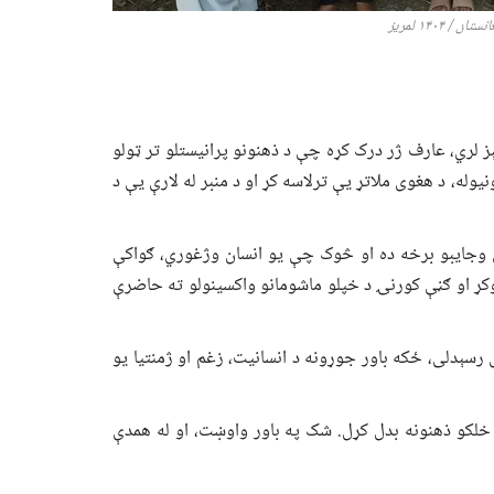
 ۱۴۰۴ لمریز
لري، عارف ژر درک کړه چې د ذهنونو پرانیستلو تر ټولو
یوله، د هغوی ملاتړ یې ترلاسه کړ او د منبر له لارې یې د
ي وجایبو برخه ده او څوک چې یو انسان وژغوري، ګواکې
کړ او ګڼې کورنۍ د خپلو ماشومانو واکسینولو ته حاضرې
 رسېدلی، ځکه باور جوړونه د انسانیت، زغم او ژمنتیا یو
 خلکو ذهنونه بدل کړل. شک په باور واوښت، او له همدې