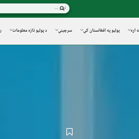
ه اړه
پولیو په افغانستان کې
سرچینې
د پولیو تازه معلومات
ر