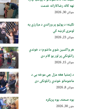
نهه کاله رضاکارانه خدمت
جولای 30, 2026
نګینه؛ د پولیو پر وړاندې د مبارزې په
لومړۍ کرښه کې
جولای 23, 2026
هر واکسین شوی ماشوم؛ د خوندي
راتلونکي پر لور یو ګام دی
جولای 15, 2026
د ژمنتیا هغه مزل چې موخه یې د
ماشومانو خوندي راتلونکی دی
جولای 8, 2026
یوه صحنه، یوه پرېکړه
جون 30, 2026