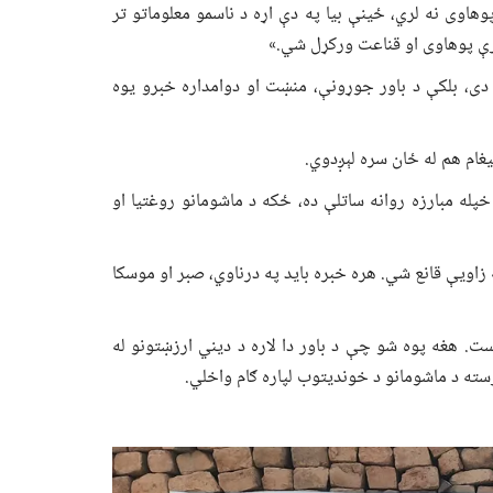
هاوی نه لري، ځینې بیا په دې اړه د ناسمو معلوماتو تر
ارې پوهاوی او قناعت ورکړل شي.»
دی، بلکې د باور جوړونې، منښت او دوامداره خبرو یوه
غام هم له ځان سره لېږدوي.
پله مبارزه روانه ساتلې ده، ځکه د ماشومانو روغتیا او
 زاویې قانع شي. هره خبره باید په درناوي، صبر او موسکا
ست. هغه پوه شو چې د باور دا لاره د دیني ارزښتونو له
ته د ماشومانو د خوندیتوب لپاره ګام واخلي.