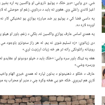
شي. دی وایي: «ډېر خلک د پولیو ناروغۍ او واکسین په اړه بشپړ پو
اغېز لاندې راغلي وي. هغوی ته باید د درناوي، زغم او حوصلې له ل
په داسې فضا کې د پولیو پر ضد مبارزه یوازې یو تخنیکي کار نه 
اوږده لاره ده.
په همدې اساس عارف یوازې واکسین نه، بلکې د زغم، باور او هیلو پی
دی زیاتوي: «زه تسلیم شوی نه یم. له هر راز ستونزو باوجود مې خ
روښانه راتلونکی راته تر هر څه زیات ارزښت لري.»
هغه په ټینګ باور سره وايي: «خلک باید د خپلو دودونو او عقایدو له
ورسره وشي.»
عارف د خلکو د ذهنیتونو د بدلون لپاره له همدې خبرې الهام واخی
لارې هم تېرېږي. ځکه خو یې هڅه وکړه چې د منبر او محراب په مرس