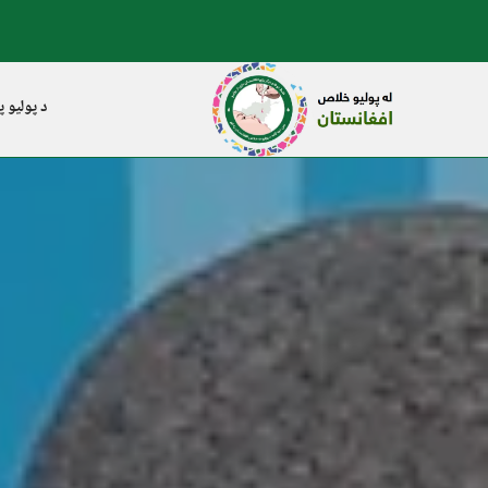
د پولیو پ