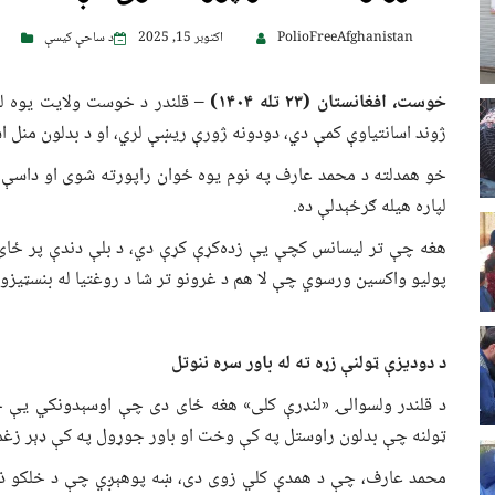
PolioFreeAfghanistan
اکتوبر 15, 2025
د ساحې کیسې
خوست، افغانستان (
۲۳
تله
۱۴۰۴)
– قلندر د خوست ولایت یوه لی
ژوند اسانتیاوې کمې دي، دودونه ژورې ریښې لري، او د بدلون منل اس
خو همدلته د محمد عارف په نوم یوه ځوان راپورته شوی او داسې ی
لپاره هیله ګرځېدلې ده.
هغه چې تر لیسانس کچې یې زده‌کړې کړې دي، د بلې دندې پر ځای 
پولیو واکسین ورسوي چې لا هم د غرونو تر شا د روغتیا له بنسټیز
د دودیزې ټولنې زړه ته له باور سره ننوتل
د قلندر ولسوالۍ «لنډرې کلی» هغه ځای دی چې اوسېدونکي یې خپل
ټولنه چې بدلون راوستل په کې وخت او باور جوړول په کې ډېر زغم
محمد عارف، چې د همدې کلي زوی دی، ښه پوهېږي چې د خلکو ذهنیت