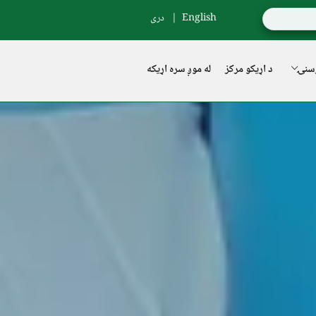
English
دری
سنۍ
د اړیکو مرکز
له موږ سره اړیکه