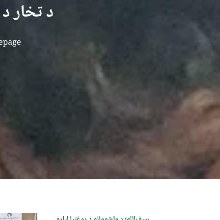
د تخار د 
epage
سیف‌الله؛ د ماشومانو د روغتیا لپاره