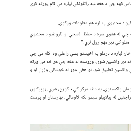
س کوم چې د هغه ښه راتلونکي لپاره مې ګام پورته کړی
غیو د مخنیوي په اړه هم معلومات ورکوي.
له چې له هغوی سره د حفظ الصحې او ناروغیو د مخنیوي
 منلو کې ډېر مهم رول لري.”
ځان لپاره د درملو په اخیستو پسې راغلې وه. کله مې چې
نه دی واکسین شوی. وروسته له هغه چې هر څه مې ورته
واکسین تطبیق شو، نو هغې مور له خوشالۍ وژړل او و
غتیايي مرکز هره ورځ له ۱۲۰ څخه تر ۱۵۰ تنه ماشومان واکسینوي. په دغه مرکز کې د ګوزڼ، شري، ټوبرکلوز،
جعین له بیلابیلو سیمو لکه ګاومالي، بهارستان او پوست