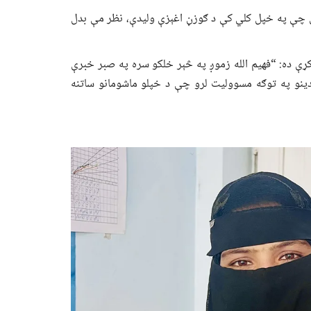
 چې په خپل کلي کې د ګوزڼ اغېزې ولیدې، نظر مې بدل
کړې ده: “فهیم الله زموږ په څېر خلکو سره په صبر خبرې
دینو په توګه مسوولیت لرو چې د خپلو ماشومانو ساتنه