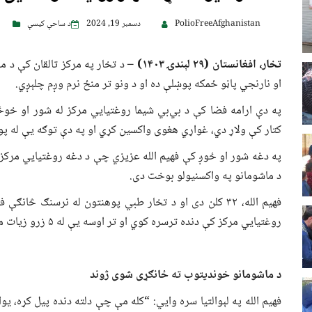
PolioFreeAfghanistan
دسمبر 19, 2024
د ساحې کیسې
تخار، افغانستان (۲۹ لېندۍ
۱۴۰۳) –
د تخار په مرکز تالقان کې د 
او نارنجي پاڼو ځمکه پوښلې ده او د ونو تر منځ نرم وږم چلېږي.
په دې ارامه فضا کې د بي‌بي شیما روغتیايي مرکز له شور او خوځ
کتار کې ولاړ دي، غواړي هغوی واکسین کړي او په دې توګه یې له پ
په دغه شور او ځوږ کې فهیم الله عزیزي چې د دغه روغتیايي مرکز ی
د ماشومانو په واکسنیولو بوخت دی.
فهیم الله، ۳۲ کلن دی او د تخار طبي پوهنتون له نرسنګ څا
روغتیايي مرکز کې دنده ترسره کوي او تر اوسه یې له ۵ زرو زیات ماشومان واکسین کړي دي.
د ماشومانو خوندیتوب ته ځانګړی شوی ژوند
فهیم الله په لېوالتیا سره وايي: “کله مې چې دلته دنده پیل کړه، 