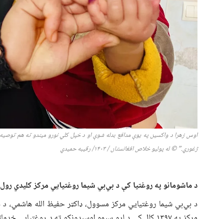
اوس زهرا د واکسین په یوې مدافع بدله شوې او د خپل کلي نورو میندو ته هم توصیه کو
ژغوري.”
©
له پولیو خلاص افغانستان
/
۱۴۰۳/ رقیبه حمید
ي
د ماشومانو په روغتیا کې د بي‌بي شیما روغتیايي مرکز کلیدي رول
د بي‌بي شیما روغتیايي مرکز مسوول، ډاکټر حفیظ الله هاشمي، د 