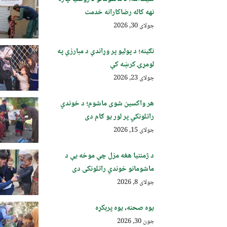
نهه کاله رضاکارانه خدمت
جولای 30, 2026
نګینه؛ د پولیو پر وړاندې د مبارزې په
لومړۍ کرښه کې
جولای 23, 2026
هر واکسین شوی ماشوم؛ د خوندي
راتلونکي پر لور یو ګام دی
جولای 15, 2026
د ژمنتیا هغه مزل چې موخه یې د
ماشومانو خوندي راتلونکی دی
جولای 8, 2026
یوه صحنه، یوه پرېکړه
جون 30, 2026