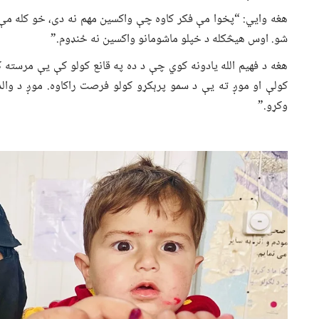
هغه وايي: “پخوا مې فکر کاوه چې واکسین مهم نه دی، خو کله مې
شو. اوس هیڅکله د خپلو ماشومانو واکسین نه ځنډوم.”
هغه د فهیم الله یادونه کوي چې د ده په قانع کولو کې یې مرسته 
کولې او موږ ته یې د سمو پرېکړو کولو فرصت راکاوه. موږ د وال
وکړو.”