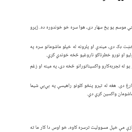
مني موسم یو یخ سهار دی، هوا سړه خو خوندوره ده. ژیړو
ښت ډک دی، میندې او پلرونه له خپلو ماشومانو سره په
ولیو او نورو خطرناکو ناروغیو څخه خوندي کړي.
و له تجربه‌کارو واکسیناتورانو څخه دی، په مینه او زغم
نګې فارغ دی. هغه له تېرو پنځو کلونو راهیسې په بي‌بي شیما
یوازې مې خپل مسوولیت ترسره کاوه، خو اوس دا کار ما ته