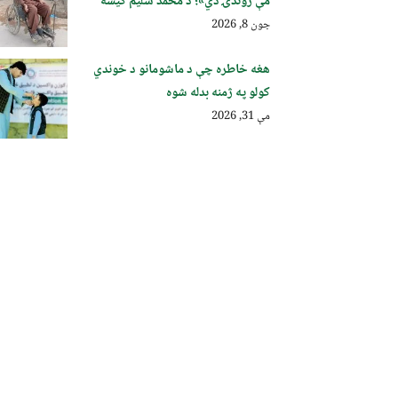
مې ژوندۍ دي»؛ د محمد سلیم کیسه
جون 8, 2026
هغه خاطره چې د ماشومانو د خوندي
کولو په ژمنه بدله شوه
مې 31, 2026