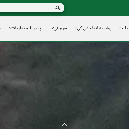
ه اړه
پولیو په افغانستان کې
سرچینې
د پولیو تازه معلومات
ر