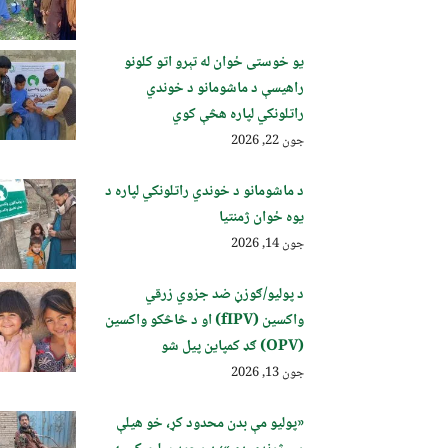
یو خوستی ځوان له تېرو اتو کلونو
راهیسې د ماشومانو د خوندي
راتلونکي لپاره هڅې کوي
جون 22, 2026
د ماشومانو د خوندي راتلونکي لپاره د
یوه ځوان ژمنتیا
جون 14, 2026
د پولیو/ګوزڼ ضد جزوي زرقي
واکسین (fIPV) او د څاڅکو واکسین
(OPV) ګډ کمپاین پيل شو
جون 13, 2026
«پولیو مې بدن محدود کړ، خو هیلې