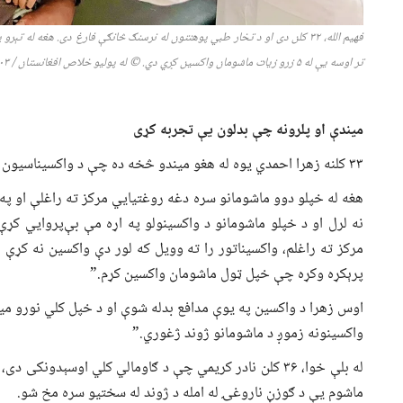
فهیم الله،
۳۲
کلن دی او د تخار طبي پوهنتون له نرسنګ څانګې فارغ دی. هغه له تېرو پ
تر اوسه یې له
۵
زرو زیات ماشومان واکسین کړي دي.
©
له پولیو خلاص افغانستان
/
۱۴۰۳/ ر
میندې او پلرونه چې بدلون یې تجربه کړی
۳۳ کلنه زهرا احمدي یوه له هغو میندو څخه ده چې د واکسیناسیون تجربې یو ارزښتناک درس ور زده کړی دی.
هغه له خپلو دوو ماشومانو سره دغه روغتیايي مرکز ته راغلې او په
نه لرل او د خپلو ماشومانو د واکسینولو په اړه مې بې‌پروایي کړ
مرکز ته راغلم، واکسیناتور را ته وویل که لور دې واکسین نه کړې
پرېکړه وکړه چې خپل ټول ماشومان واکسین کړم.”
اوس زهرا د واکسین په یوې مدافع بدله شوې او د خپل کلي نورو مین
واکسینونه زموږ د ماشومانو ژوند ژغوري.”
له بلې خوا، ۳۶ کلن نادر کریمي چې د ګاومالي کلي اوسېد
ماشوم یې د ګوزڼ ناروغۍ له امله د ژوند له سختیو سره مخ شو.