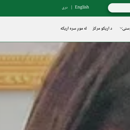
English
دری
سنۍ
د اړیکو مرکز
له موږ سره اړیکه