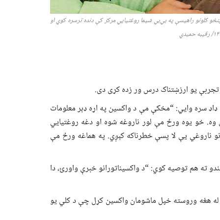
نځو کلونو راهیسې په بي‌بي شیما روغتیايي مرکز کې دنده ترسره کوي او
قیبه حمید
ي
 ډاډ سره وايي: “مخکې مې د واکسین په اړه ډېر معلومات
ې وه. خو یوه ورځ مې لور ناروغه شوه او دغه روغتیايي
 نو ناروغي یې لا پسې خطرناکه کېږي. په هماغه ورځ مې
دو ته هم توصیه کوي: “د واکسیناتورانو خبرې واورئ، دا
ونکی دی، له هغه وروسته خپل ماشومان واکسین کړل چې د کلي یو