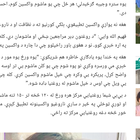
یوه ستره وجیبه ګرځېدلې؛ هر ځل چې یو ماشوم واکسین کوم، احسا
دی.”
هغه نه یوازې واکسین تطبیقوي، بلکې کورنیو ته د نظافت او د نارو
فهیم الله وايي: “د روغتون ډېر مراجعین ښځې او ماشومان دي، ک
په اړه خبرې کوو، نو د هغوی باور راخپلوو چې دا چاره د واکسین په
هغه په خندا یوه یادګارې خاطره هم شریکوي: “یوه ورځ یوه مور د 
خبرې مې ورسره وکړې نو پوه شوم چې یو کلن ماشوم یې تر اوسه 
واضح کړل، پرېکړه یې وکړه چې خپل ماشوم واکسین کړي. کله چې 
یې ویل چې اوس د خپل ماشوم له روغتیا ډاډه شوه.”
د بي‌بي شېما رو
او تورې ټوخلې په څېر د ساري ناروغیو واکسینونه تطبیق کېږي. مرا
خور څخه دغه روغتیايي مرکز ته راځي.