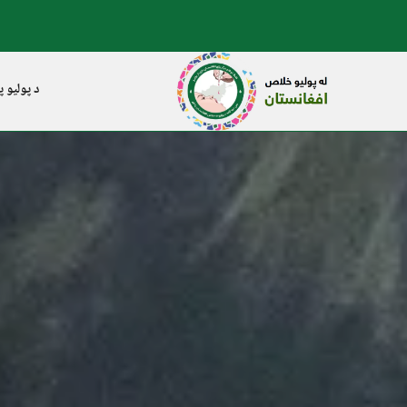
د پولیو پ