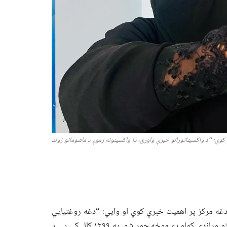
ي: “د واکسیناتورانو خبرې واورئ، دا واکسینونه زموږ د ماشومانو ژوند
دغه مرکز پر اهمیت خبرې کوي او وايي: “دغه روغتیايي
مرکز په ۱۳۹۷ کال کې د لرو سیمو اوسېدونکو ته د روغتیايي خدماتو وړاندې کولو په موخه جوړ شو. په ۱۳۹۹ کال کې یې د