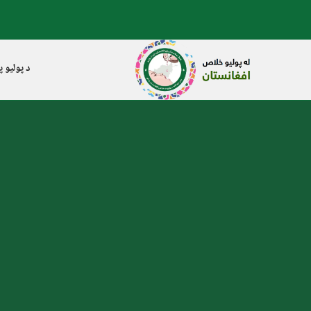
د پولیو پ