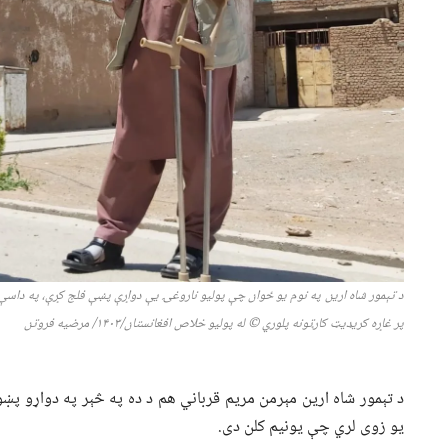
د تېمور شاه ارین په نوم یو ځوان چې پولیو ناروغۍ یې دواړې پښې فلج کړې، په داس
پر غاړه کریډیټ کارټونه پلوري
©
له پولیو خلاص افغانستان/۱۴۰۳/ مرضیه فروتن
د تېمور شاه ارین مېرمن مریم قرباني هم د ده په څېر په دواړو پښو
یو زوی لري چې یونیم کلن دی.