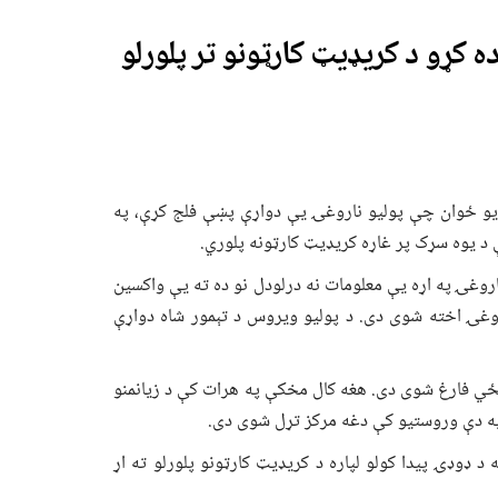
 کړو د کریډیټ کارټونو تر پلورلو
 یو ځوان چې پولیو ناروغۍ یې دواړې پښې فلج کړې، په
د یوه سړک پر غاړه کریډیټ کارټونه پلوري.
و ناروغۍ په اړه یې معلومات نه درلودل نو ده ته یې واکسین
روغۍ اخته شوی دی. د پولیو ویروس د تېمور شاه دواړې
نځي فارغ شوی دی. هغه کال مخکې په هرات کې د زیانمنو
 په دې وروستیو کې دغه مرکز تړل شوی دی.
د ډوډۍ پیدا کولو لپاره د کریډیټ کارټونو پلورلو ته اړ