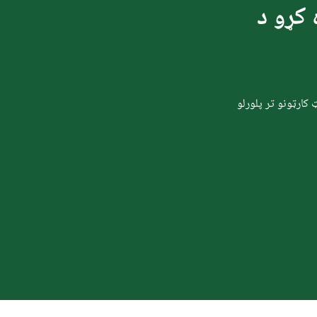
 کړو د
کارټونو تر پلورلو