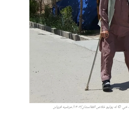
ره ځي
©
له پولیو خلاص افغانستان/۱۴۰۳/ مرضیه فروتن