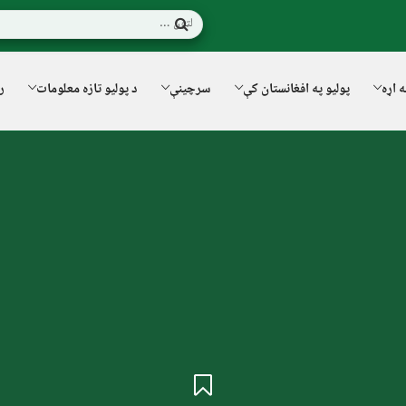
ه اړه
پولیو په افغانستان کې
سرچینې
د پولیو تازه معلومات
ر