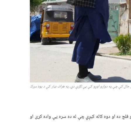
ې حال کې چې په دواړو اوږو کې یې لکړې دي، په هرات ښار کې د یوه سړک
 فلج ده او دوه کاله کېږي چې له ده سره یې واده کړی او