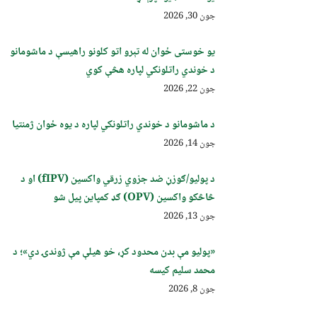
جون 30, 2026
یو خوستی ځوان له تېرو اتو کلونو راهیسې د ماشومانو
د خوندي راتلونکي لپاره هڅې کوي
جون 22, 2026
د ماشومانو د خوندي راتلونکي لپاره د یوه ځوان ژمنتیا
جون 14, 2026
د پولیو/ګوزڼ ضد جزوي زرقي واکسین (fIPV) او د
څاڅکو واکسین (OPV) ګډ کمپاین پيل شو
جون 13, 2026
«پولیو مې بدن محدود کړ، خو هیلې مې ژوندۍ دي»؛ د
محمد سلیم کیسه
جون 8, 2026