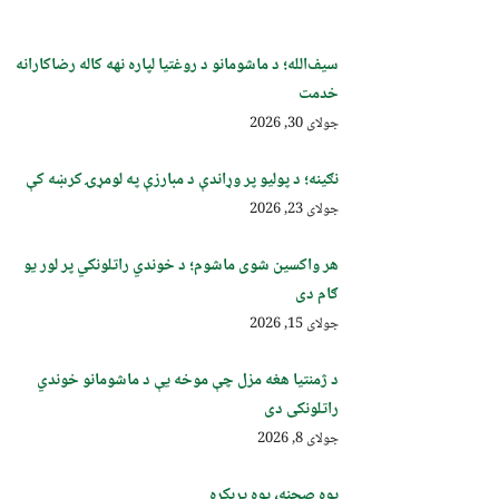
سیف‌الله؛ د ماشومانو د روغتیا لپاره نهه کاله رضاکارانه
خدمت
جولای 30, 2026
نګینه؛ د پولیو پر وړاندې د مبارزې په لومړۍ کرښه کې
جولای 23, 2026
هر واکسین شوی ماشوم؛ د خوندي راتلونکي پر لور یو
ګام دی
جولای 15, 2026
د ژمنتیا هغه مزل چې موخه یې د ماشومانو خوندي
راتلونکی دی
جولای 8, 2026
یوه صحنه، یوه پرېکړه