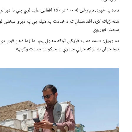
د ده په خبره، د ورځې له ۱۰۰ تر ۱۵۰ افغانۍ عاید لري چې دا ډېر لږ عاید دی خو د بېکارۍ له امله دغه کار ته مجبور شوی دی.
هغه زیاته کړه، افغانستان ته د خدمت په هیله یې په ډېرې سختۍ ل
سخت ځورېږي.
ده وویل: «سمه ده په فزیکي توګه معلول یم، اما زما ذهن قوي دی
یوه ځوان په توګه خپلې خاورې او خلکو ته خدمت وکړم.»