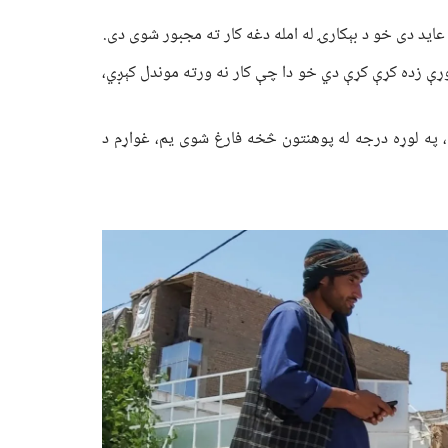
وړې زده کړې کړې دي خو دا چې کار نه ورته موندل کېږي،
، په لوړه درجه له پوهنتون څخه فارغ شوی یم، غواړم د