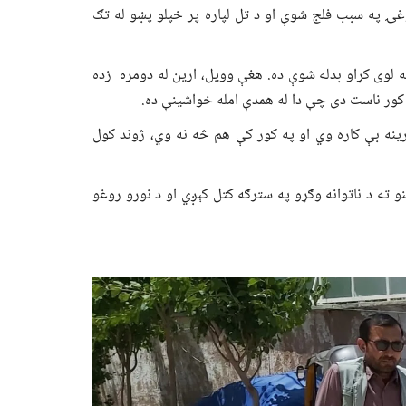
وغۍ په سبب فلج شوې او د تل لپاره پر خپلو پښو له تګ
ه لوی کړاو بدله شوې ده. هغې وویل، ارین له دومره زده
ر کور ناست دی چې دا له همدې امله خواشینې ده.
ینه بې کاره وي او په کور کې هم څه نه وي، ژوند کول
و ته د ناتوانه وګړو په سترګه کتل کېږي او د نورو روغو