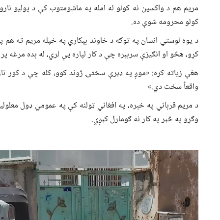
مریم هم د واکسین نه کولو له امله په ماشومتوب کې د پولیو نار
کولو محرومه شوې ده.
د یوه لوستي انسان په توګه د خاوند بېکاري په خپله مریم ته هم پ
کړو، هڅو او انګیزې سربېره چې د کار لپاره یې لري، له بده مرغه پ
هغې زیاته کړه: «موږ په ډېرې سختۍ ژوند کوو، کله چې د کور نار
واقعاً سخت دي.»
د مریم قرباني په خبره، په افغاني ټولنه کې په عمومي ډول معلولین
وګړو په څېر په کار نه ګومارل کېږي.