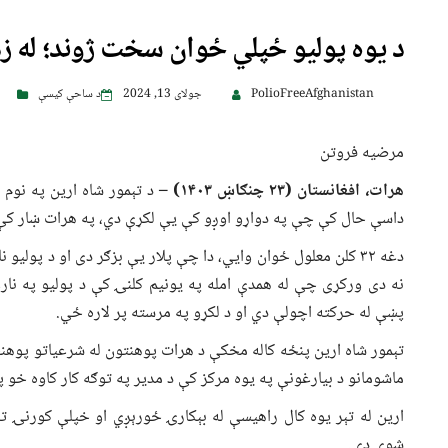
د یوه پولیو ځپلي ځوان سخت ژوند؛ له زده
PolioFreeAfghanistan
جولای 13, 2024
د ساحې کیسې
مرضیه فروتن
هرات، افغانستان (۲۳ چنګاښ ۱۴۰۳) –
د تېمور شاه ارین په نوم
داسې حال کې چې په دواړو اوږو کې یې لکړې دي، په هرات ښار کې 
دغه ۳۲ کلن معلول ځوان وايي، دا چې پلار یې بزګر دی او د پولی
نه دی ورکړی چې له همدې امله په یونیم کلنۍ کې د پولیو په نا
پښې له حرکته اچولې دي او د لکړو په مرسته پر لاره ځي.
تېمور شاه ارین پنځه کاله مخکې د هرات پوهنتون له شرعیاتو پوه
ماشومانو د بیارغونې په یوه مرکز کې د مدیر په توګه کار کاوه خو
ارین له تېر یوه کال راهیسې له بېکارۍ ځورېږي او خپلې کورنۍ ته 
شوی دی.