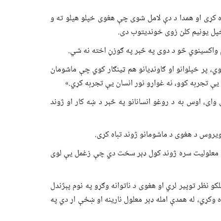
ه کړی او همدا د دې لامل شوی چې هغوی خپلو هیلو ته و
خپل یونیم کلن زوی خوندیتوب دی.
م واکسینوي څو د دوی په څېر په ګوزڼ اخته نه شي.
، پر خپلوانو او ګاونډیانو هم ټینګار کوي چې ماشومان
یې تجربه کوو، نه غواړو نور انسان یې تجربه کړي.»
وای، اوس به د روغو انسانانو په څېر د ښه کار او ژوند
 ویروس د هغوی د ماشومانو ژوند تباه کړی.
 له معلولیت سره ژوند کول ډېر سخت دي چې زغمل یې لوی
کو نظر توپیر لري او هغوی د ناتوانه وګړو په نوم پېژندل
 وکړي، له همدې امله ډېر معلول نارینه او ښځې اړ دي په