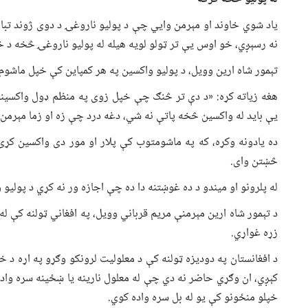
یاد شوي خاوند او مېرمن وايي چې د پولیو ناروغۍ د دوی ژوند تبا
نه رسېږي، خو اوس یې تر ټولو لویه هیله له پولیو ناروغۍ څخه د 
تېمور شاه ارین وویل، د پولیو واکسین په هر کمپاین کې خپل ماشو
هغه زیاته کړه: «د دې تر څنګ چې خپل زوی په منظم ډول واکسینوي
یې باید له واکسین څخه پاتې نه شي، دغه درد چې زه او زما مېرمن 
ده یادونه وکړه، که په ماشومتوب کې پلار او مور دی واکسین کړی 
څښتن وای.
له پلرونو او میندو د ده غوښتنه دا ده چې اجازه ور نه کړي د پولیو
د تېمور شاه ارین مېرمنې مریم قرباني وویل، په افغاني ټولنه کې
زړه غواړي.
د افغانستان په دودیزه ټولنه کې د معلولیت لرونکو وګړو په اړه د خل
کېږي، ان وګړي حاضر نه دي چې له معلول نارینه یا ښځینه سره واده
خپلو منځونو کې یو له بل سره واده کوي.