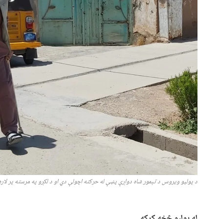
د پولیو ویروس د تېمور شاه دواړې پښې له حرکته اچولې دي او د لکړو په مرسته پر لا
له پولیو څخه کرکه