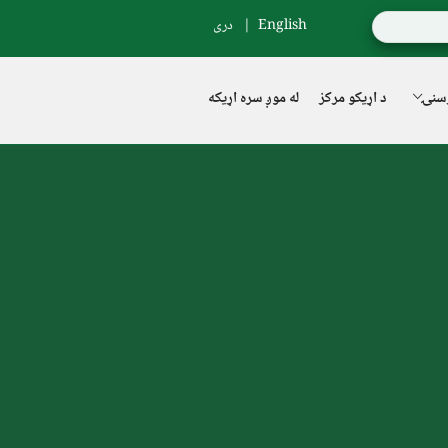
English
دری
سنۍ
د اړیکو مرکز
له موږ سره اړیکه