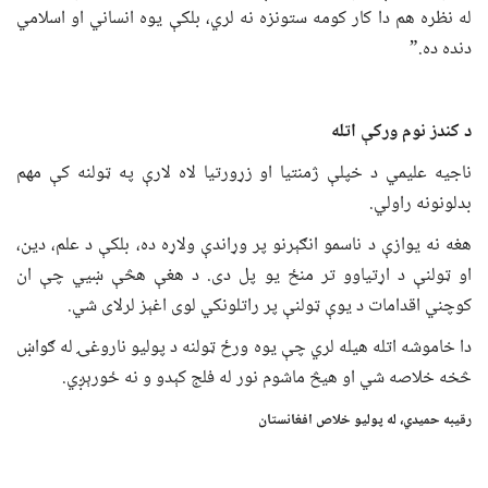
له نظره هم دا کار کومه ستونزه نه لري، بلکې یوه انساني او اسلامي
دنده ده.”
د کندز نوم ورکې اتله
ناجیه علیمي د خپلې ژمنتیا او زړورتیا لاه لارې په ټولنه کې مهم
بدلونونه راولي.
هغه نه یوازې د ناسمو انګېرنو پر وړاندې ولاړه ده، بلکې د علم، دین،
او ټولنې د اړتیاوو تر منځ یو پل دی. د هغې هڅې ښیي چې ان
کوچني اقدامات د یوې ټولنې پر راتلونکي لوی اغېز لرلای شي.
دا خاموشه اتله هیله لري چې یوه ورځ ټولنه د پولیو ناروغۍ له ګواښ
څخه خلاصه شي او هیڅ ماشوم نور له فلج کېدو و نه ځورېږي.
رقیبه حمیدي، له پولیو خلاص افغانستان