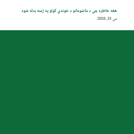
هغه خاطره چې د ماشومانو د خوندي کولو په ژمنه بدله شوه
مې 31, 2026