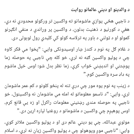
د والدینو او دیني عالمانو روایت
د ناجیې هڅې یوازې ماشومانو ته واکسین تر ورکولو محدودې نه دي،
هغې د کورنیو د ذهنیت بدلون، د واکسین پر وړاندې د منفي انګېرنو
کمولو او د ټولنې د باور په ترلاسه کولو کې کلیدي رول لوبولی دی.
د غلام ګل په نوم د کندز ښار اوسېدونکی وایي: “پخوا مې فکر کاوه
چې د پولیو واکسین ګټه نه لري، خو کله چې ناجیې په حوصله زما
پوښتنې او اندېښنې ځواب کړې، زما نظر بدل شو؛ اوس خپل ماشوم
په ډاډ سره واکسین کوم.”
د زینب په نوم یوه مور چې درې تنه له پنځو کلونو د کم عمر ماشومان
لري، وایي: “د ناسمو معلوماتو له امله مې ماشومان نه واکسینول، خو
ناجیې په حوصله مندۍ رښتیني معلومات راکړل او زه یې قانع کړم،
اوس پوهېږم چې واکسین د ماشومانو د روغتیا لپاره اړین دی.”
مولوي عبدالله، چې یو دیني عالم دی او د پولیو واکسین ملاتړ کوي،
وایي: “ناجیې موږ وپوهولو چې د پولیو واکسین زیان نه لري، د اسلام