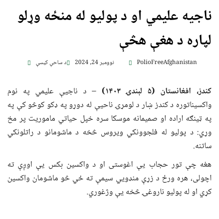
ناجیه علیمي او د پولیو له منځه وړلو
لپاره د هغې هڅې
PolioFreeAfghanistan
نوومبر 24, 2024
د ساحې کیسې
کندز، افغانستان (۵ لېندۍ
۱۴۰۳)
– د ناجیې علیمي په نوم
واکسیناتوره د کندز ښار د لومړۍ ناحیې له دوړو په ډکو کوڅو کې په
په ټینګه اراده او صمیمانه موسکا سره خپل حیاتي ماموریت پر مخ
وړي: د پولیو له فلجوونکي ویروس څخه د ماشومانو د راتلونکي
ساتنه.
هغه چې تور حجاب یې اغوستی او د واکسین بکس یې اوږې ته
اچولی، هره ورځ د زړې منډویي سیمې ته ځي څو ماشومان واکسین
کړي او له پولیو ناروغۍ څخه یې وژغوري.