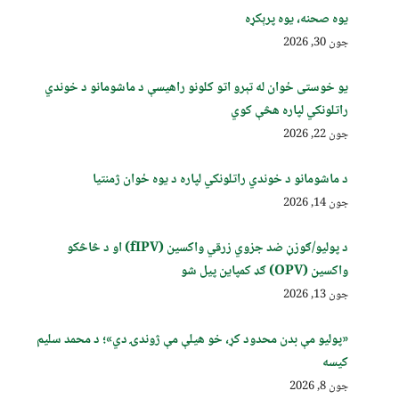
یوه صحنه، یوه پرېکړه
جون 30, 2026
یو خوستی ځوان له تېرو اتو کلونو راهیسې د ماشومانو د خوندي
راتلونکي لپاره هڅې کوي
جون 22, 2026
د ماشومانو د خوندي راتلونکي لپاره د یوه ځوان ژمنتیا
جون 14, 2026
د پولیو/ګوزڼ ضد جزوي زرقي واکسین (fIPV) او د څاڅکو
واکسین (OPV) ګډ کمپاین پيل شو
جون 13, 2026
«پولیو مې بدن محدود کړ، خو هیلې مې ژوندۍ دي»؛ د محمد سلیم
کیسه
جون 8, 2026