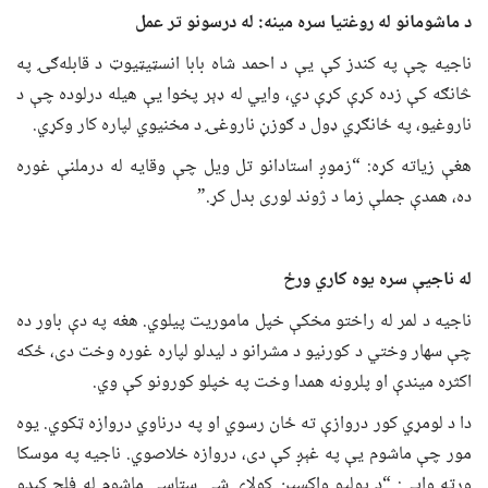
د ماشومانو له روغتیا سره مینه: له درسونو تر عمل
ناجیه چې په کندز کې یې د احمد شاه بابا انسټیټیوټ د قابله‌ګۍ په
څانګه کې زده کړې کړې دي، وایي له ډېر پخوا یې هیله درلوده چې د
ناروغیو، په ځانګړي ډول د ګوزڼ ناروغۍ د مخنیوي لپاره کار وکړي.
هغې زیاته کړه: “زموږ استادانو تل ویل چې وقایه له درملنې غوره
ده، همدې جملې زما د ژوند لوری بدل کړ.”
له ناجیې سره یوه کاري ورځ
ناجیه د لمر له راختو مخکې خپل ماموریت پیلوي. هغه په دې باور ده
چې سهار وختي د کورنیو د مشرانو د لیدلو لپاره غوره وخت دی، ځکه
اکثره میندې او پلرونه همدا وخت په خپلو کورونو کې وي.
دا د لومړي کور دروازې ته ځان رسوي او په درناوي دروازه ټکوي. یوه
مور چې ماشوم یې په غېږ کې دی، دروازه خلاصوي. ناجیه په موسکا
ورته وایي: “د پولیو واکسین کولای شي ستاسې ماشوم له فلج کېدو