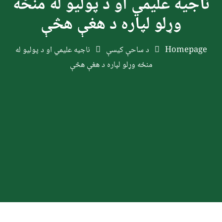
ناجیه علیمي او د پولیو له منځه
وړلو لپاره د هغې هڅې
Homepage
د ساحې کیسې
ناجیه علیمي او د پولیو له
منځه وړلو لپاره د هغې هڅې