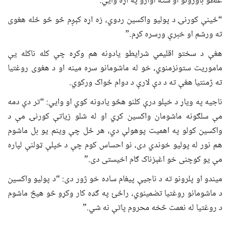
غلطو باورونو او شته اوازو په اړه وایي:
“ځینې کورنۍ د پولیو واکسین ردوي، زه اړه کېږم څو څو ځله هغوی
ته ورشم او خبرې ورسره کړم.”
هغې د سختو اقلیمي شرایطو یادونه هم وکړه چې کله ناکله یې
ماموریت ستونزمنوي، خو له ماشومانو سره مینه او د هغوی روغتیا
ته ژمنتیا هغې ته د دې لارې د دوام ځواک ورکوي.
ناجیه په ویاړ د خپلو درې کلنو هڅو یادونه کوي او وایي: “تر دې دمه
مې سلګونه ماشومان واکسین کړي او له شلو زیاتې کورنۍ مې د
واکسین کولو په اهمیت پوهولې دي، هر ځل چې وینم یو بل ماشوم
هم نور له پولیو خوندي دی، نو احساس کوم چې د خپلې ټولنې لپاره
مې یو کوچنی خو اغېزناک ګام اخیستی دی.”
میندو او پلرونو ته د ناجیې پیغام ساده خو ژور دی: “د پولیو واکسین
د ماشومانو روغتیا تضمینوي، راځئ په ګډه کار وکړو څو هیڅ ماشوم
د روغتیا له نعمت څخه محروم پاتې نه شي.”