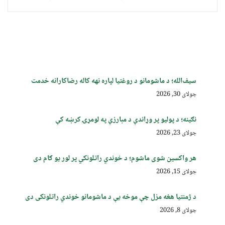
سیف‌الله؛ د ماشومانو د روغتیا لپاره نهه کاله رضاکارانه خدمت
جولای 30, 2026
نګینه؛ د پولیو پر وړاندې د مبارزې په لومړۍ کرښه کې
جولای 23, 2026
هر واکسین شوی ماشوم؛ د خوندي راتلونکي پر لور یو ګام دی
جولای 15, 2026
د ژمنتیا هغه مزل چې موخه یې د ماشومانو خوندي راتلونکی دی
جولای 8, 2026