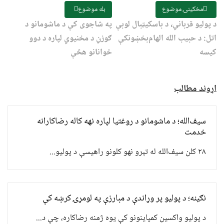
مخکینۍ موضوع
بله موضوع
د پولیو قرباني، د باسکیټبال لوبې
په شاجوی کې د ماشومانو د
اتل: د حبیب الله الهام‌بخښونکې
ګوزڼ د مخنیوي لپاره د دوو
کیسه
ځوانانو هڅې
اړوند مطالب
سیف‌الله؛ د ماشومانو د روغتیا لپاره نهه کاله رضاکارانه
خدمت
۲۸ کلن سیف‌الله له تېرو نهو کلونو راهیسې د پولیو...
نګینه؛ د پولیو پر وړاندې د مبارزې په لومړۍ کرښه کې
د پولیو واکسین کمپاینونو کې یوه ژمنه رضاکاره، چې د...