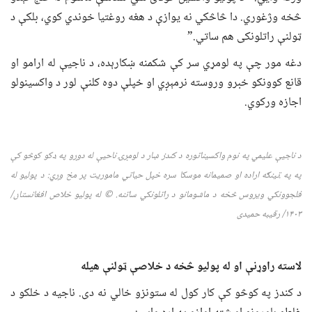
څخه وژغوري. دا څاڅکي نه یوازې د هغه روغتیا خوندي کوي، بلکې د
ټولنې راتلونکی هم ساتي.”
دغه مور چې په لومړي سر کې شکمنه ښکارېده، د ناجیې له ارامو او
قانع کوونکو خبرو وروسته نرمېږي او خپلې دوه کلنې لور د واکسینولو
اجازه ورکوي.
د ناجیې علیمي په نوم واکسیناتوره د کندز ښار د لومړۍ ناحیې له دوړو په ډکو کوڅو کې
په په ټینګه اراده او صمیمانه موسکا سره خپل حیاتي ماموریت پر مخ وړي: د پولیو له
فلجوونکي ویروس څخه د ماشومانو د راتلونکي ساتنه.
©
له پولیو خلاص افغانستان
/
۱۴۰۳/ رقیبه حمید
ی
لاسته راوړنې او له پولیو څخه د خلاصې ټولنې هیله
د کندز په کوڅو کې کار کول له ستونزو خالي نه دی. ناجیه د خلکو د