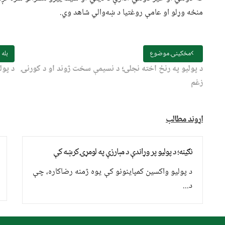
منځه وړلو او عامې روغتیا د ښه‌والي شاهد وي.
مخکینۍ موضوع
بله
د پولیو په رنځ اخته نجلۍ؛ د نسیمې سخت ژوند او د کورنۍ
د پول
زغم
اړوند مطالب
نګینه؛ د پولیو پر وړاندې د مبارزې په لومړۍ کرښه کې
د پولیو واکسین کمپاینونو کې یوه ژمنه رضاکاره، چې
د...