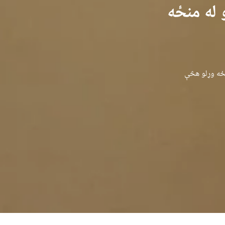
 له منځه
نځه وړلو هڅې