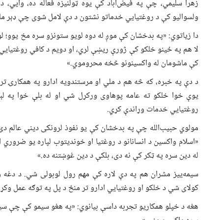
زهرا سلیمي، چې په فیض‌آباد کې یوه ټولنیزه فعاله ده، وايي، د
ولسوالیو کې د روغتیايي خدماتو نشتون د دې لامل شوی چې ډېر ما
دا زیاتوي: «په بدخشان کې موږ له دوه لویو ستونزو سره مخ یوو؛ لو
لا هم په ځینو خلکو کې ژورې ریښې لري، او دویم د کافي روغتیايي
کې ماشومان له واکسینونو څخه محروموي.»
د دې په خبره، که څه هم د ملي او مرستندویه ادارو په همکارۍ تر
یوې خوا خلکو ته عامه پوهاوی ورکړل شي او له بلې خوا په ل
روغتیايي خدمات وړاندې کړي.
مولوي حبیب‌الله چې په بدخشان کې یو نفوذ لرونکی دیني عالم دی،
«اسلام واکسین د انسانانو د روغتیا او خوندیتوب لپاره یو ضروري 
له دین سره په ټکر کې نه دی، بلکې د دین غوښتنه ده.»
سیمه‌ییز مشران هم په دې لاره کې مهم رول لوبولی شي. د دغه و
کولای شي د خلکو او روغتیايي ادارو تر منځ د پل په توګه عمل وکړ
هغه د خپلو همکاریو تجربه داسې بیانوي: «په هغو سیمو کې چې سیم