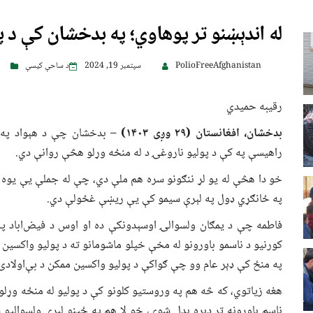
له اندېښنو تر پوهاوي؛ په بدخشان کې د 
PolioFreeAfghanistan
سپتمبر 19, 2024
د ساحې کیسې
رقیبه حمیدي
بدخشان، افغانستان (
۹ وږی
۲
۱۴۰۳)
– بدخشان چې د هېواد په س
راهیسې په کې د پولیو ناروغۍ د له منځه وړلو هڅې روانې دي.
خو دا هڅې له یو لړ ننګونو سره هم ملې دي، چې له جملې یې یوه ه
په ځانګړي ډول په لېرې سیمو کې یې ریښې غځولې دي.
فاطمه چې د یمګان ولسوالۍ اوسېدونکې ده او اوس د فیض‌اباد په
کورنیو د ناسمو باورونو له مخې خپلو ماشومانو ته د پولیو واکسین 
په منځ کې ډېر عام وو چې ګواکې د پولیو واکسین ممکن د بې‌اولادۍ
هغه زیاتوي، که څه هم په وروستیو کلونو کې د پولیو له منځه وړلو 
ناسم باورونه تر ډېره بدل شوي، خو لا هم په ځینو لېرې ولسوالیو ش