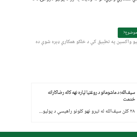
 موضوع
یو واکسین په تطبیق کې د خلکو همکاري ډېره شوې ده
سیف‌الله؛ د ماشومانو د روغتیا لپاره نهه کاله رضاکارانه
خدمت
۲۸ کلن سیف‌الله له تېرو نهو کلونو راهیسې د پولیو...