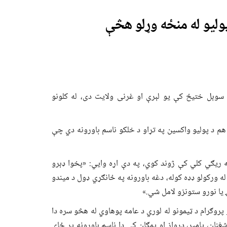
پولیو له منځه وړلو هڅې
وېل ختیځ کې یو لېرې او غرنی ولایت دی، له کلونو
م د پولیو واکسین په تړاو د خلکو ناسم باورونه دي چې
 ریګي کلي کې ژوند کوي، په دې اړه وايي: «پخوا ډېرو
له ورکولو ډډه کوله، دغه باورونه په ځانګړي ډول د میندو
 یا نورو ستونزو لامل شي.»
پروګرام د ټیمونو له لوري د عامه پوهاوي له هڅو سره دا
غنان، پامیر، درواز او یمګان کې دا ناسم باورونه پر ځای