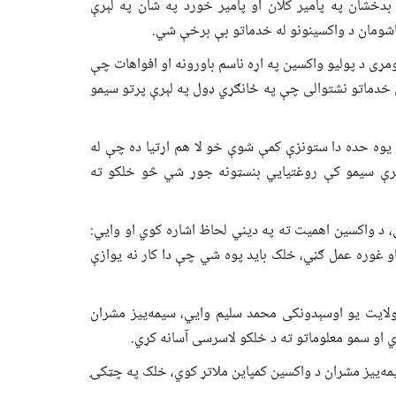
 بدخشان په پامیر کلان او پامیر خورد په شان په لېرې
شومان د واکسینونو له خدماتو بې برخې شي.
مړی د پولیو واکسین په اړه ناسم باورونه او افواهات چې
 خدماتو نشتوالی چې په ځانګړي ډول په لېرې پرتو سیمو
 یوه حده دا ستونزې کمې شوې خو لا هم اړتیا ده چې له
ېرې سیمو کې روغتیايي بنسټونه جوړ شي څو خلکو ته
 د واکسین اهمیت ته په دیني لحاظ اشاره کوي او وايي:
او غوره عمل ګڼي، خلک باید پوه شي چې دا کار نه یوازې
لایت یو اوسېدونکی محمد سلیم وايي، سیمه‌ییز مشران
ي او سمو معلوماتو ته د خلکو لاسرسی آسانه کړي.
ه‌ییز مشران د واکسین کمپاین ملاتړ کوي، خلک په چټکۍ