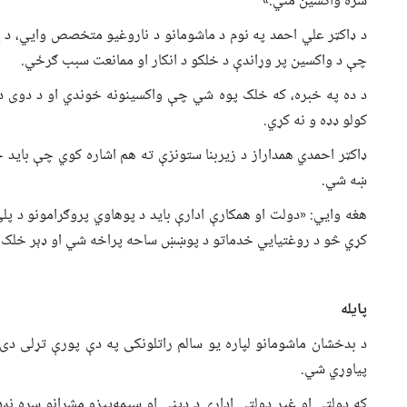
سره واکسین مني.»
د ډاکټر علي احمد په نوم د ماشومانو د ناروغیو متخصص وايي، د 
چې د واکسین پر وړاندې د خلکو د انکار او ممانعت سبب ګرځي.
د ده په خبره، که خلک پوه شي چې واکسینونه خوندي او د دوی د او
کولو ډډه و نه کړي.
ډاکټر احمدي همداراز د زیربنا ستونزې ته هم اشاره کوي چې بای
ښه شي.
هغه وايي: «دولت او همکارې ادارې باید د پوهاوي پروګرامونو د پ
کړي څو د روغتیايي خدماتو د پوښښ ساحه پراخه شي او ډېر خلک 
پایله
د بدخشان ماشومانو لپاره یو سالم راتلونکی په دې پورې تړلی دی
پیاوړي شي.
که دولتي او غیر دولتي ادارې د دیني او سیمه‌ییزو مشرانو سره نږد