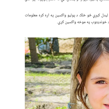
ا لیدل کېږي څو خلک د پولیو واکسین په اړه کره معلومات
د خوندیتوب په موخه واکسین کړي.