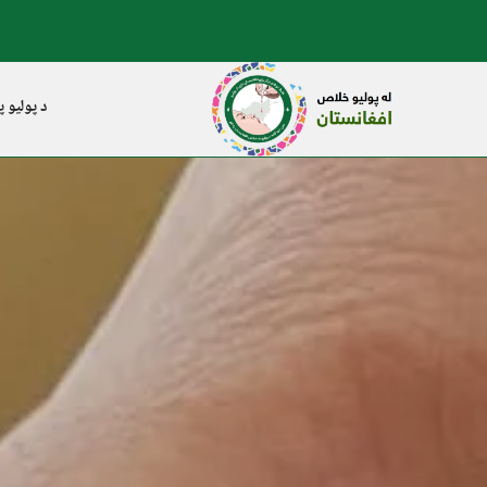
د پولیو پ