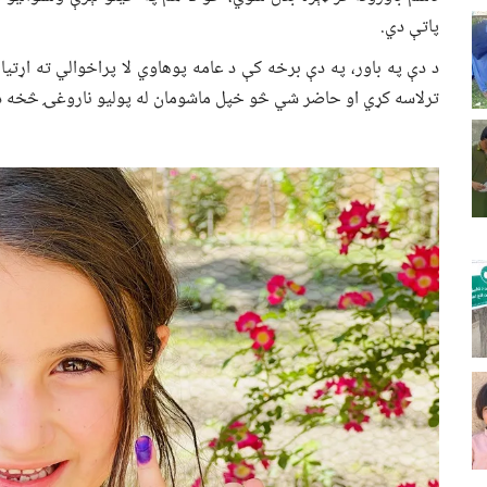
پاتې دي.
د دې په باور، په دې برخه کې د عامه پوهاوي لا پراخوالي ته اړتی
ترلاسه کړي او حاضر شي څو خپل ماشومان له پولیو ناروغۍ څخه 