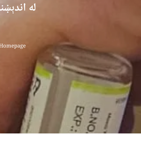
له اندېښن
Homepage