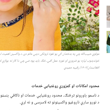
مولوي حبیب‌الله چې په بدخشان کې یو نفوذ لرونکی دیني عالم دی، د واکسین اهمیت ته پ
خوندیتوب لپاره یو ضروري او غوره عمل ګڼي، خلک باید پوه شي چې دا کار نه یوازې ل
افغانستان
/۱۴۰۳/ رقیبه حمید
ي
محدود امکانات او کمزوري روغتیايي خدمات
د ناسمو باورونو ترڅنګ، محدود روغتیايي خدمات او ناکافي بنسټو
د نورو ساري ناروغیو واکسینونو ته لاسرسی و نه لري.