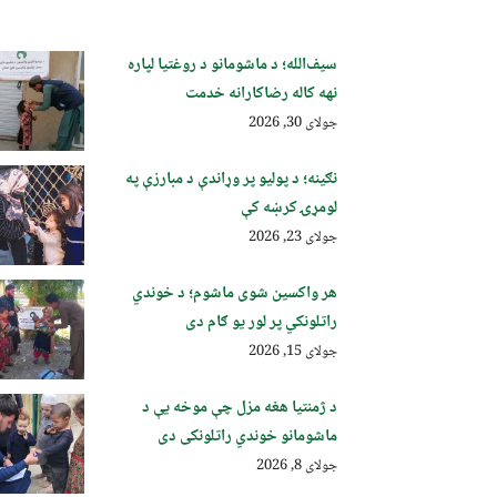
سیف‌الله؛ د ماشومانو د روغتیا لپاره
نهه کاله رضاکارانه خدمت
جولای 30, 2026
نګینه؛ د پولیو پر وړاندې د مبارزې په
لومړۍ کرښه کې
جولای 23, 2026
هر واکسین شوی ماشوم؛ د خوندي
راتلونکي پر لور یو ګام دی
جولای 15, 2026
د ژمنتیا هغه مزل چې موخه یې د
ماشومانو خوندي راتلونکی دی
جولای 8, 2026