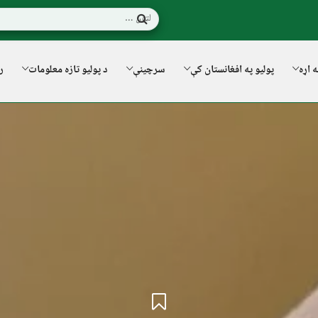
ه اړه
پولیو په افغانستان کې
سرچینې
د پولیو تازه معلومات
ر