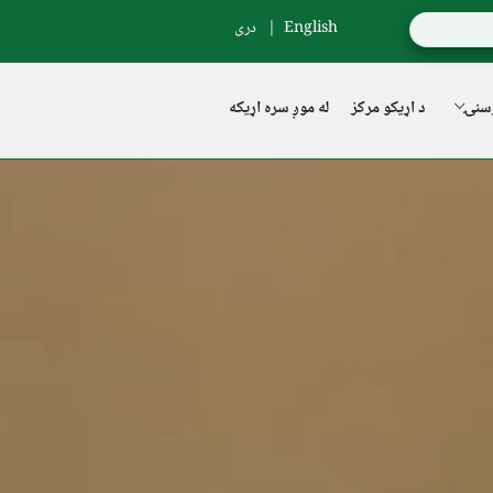
English
دری
سنۍ
د اړیکو مرکز
له موږ سره اړیکه