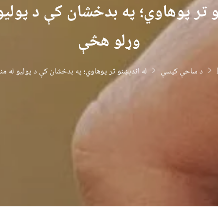
و تر پوهاوي؛ په بدخشان کې د پولیو
وړلو هڅې
د ساحې کیسې
له اندېښنو تر پوهاوي؛ په بدخشان کې د پولیو له م