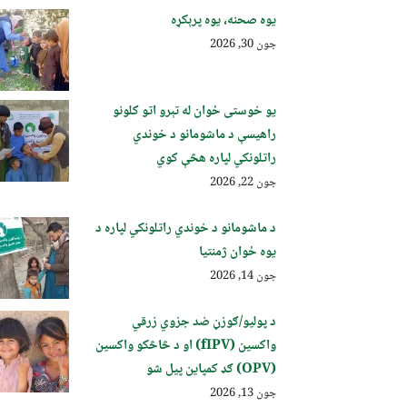
یوه صحنه، یوه پرېکړه
جون 30, 2026
یو خوستی ځوان له تېرو اتو کلونو
راهیسې د ماشومانو د خوندي
راتلونکي لپاره هڅې کوي
جون 22, 2026
د ماشومانو د خوندي راتلونکي لپاره د
یوه ځوان ژمنتیا
جون 14, 2026
د پولیو/ګوزڼ ضد جزوي زرقي
واکسین (fIPV) او د څاڅکو واکسین
(OPV) ګډ کمپاین پيل شو
جون 13, 2026