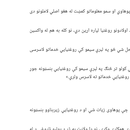
پوهاوي او سمو معلوماتو کمښت له هغو اصلي لاملونو دی
لادونو روغتیا لپاره اړین دي، نو کله به هم له واکسین
د حل شي څو په لېرې سیمو کې روغتیايي خدماتو لاسرسی
لي کولو تر څنګ په لېرې سیمو کې روغتیايي بنسټونه جوړ
روغتیايي خدماتو ته لاسرس ولري.»
 چې پوهاوی زیات شي او د روغتیايي زیربناوو بنسټونه
ې همکاري وکړي، نو دا ولایت به ژر د پولیو ناروغۍ د له