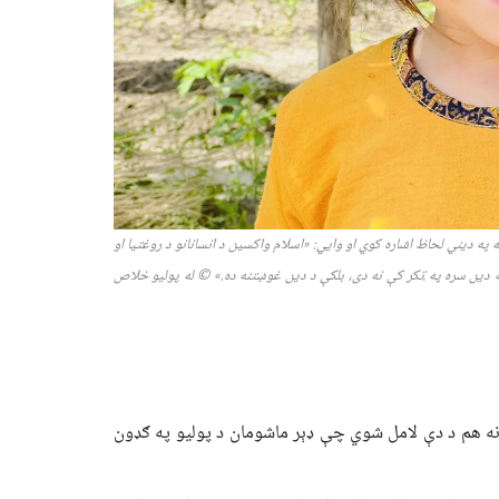
ه دیني لحاظ اشاره کوي او وايي: «اسلام واکسین د انسانانو د روغتیا او
ه دین سره په ټکر کې نه دی، بلکې د دین غوښتنه ده.»
©
له پولیو خلاص
نه هم د دې لامل شوي چې ډېر ماشومان د پولیو په ګډون