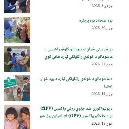
جولای 8, 2026
یوه صحنه، یوه پرېکړه
جون 30, 2026
یو خوستی ځوان له تېرو اتو کلونو راهیسې د
ماشومانو د خوندي راتلونکي لپاره هڅې کوي
جون 22, 2026
د ماشومانو د خوندي راتلونکي لپاره د یوه ځوان
ژمنتیا
جون 14, 2026
د پولیو/ګوزڼ ضد جزوي زرقي واکسین (fIPV)
او د څاڅکو واکسین (OPV) ګډ کمپاین پيل شو
جون 13, 2026