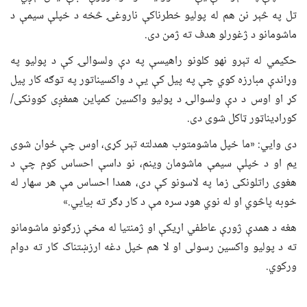
تل په څېر نن هم له پولیو خطرناکې ناروغۍ څخه د خپلې سیمې د
ماشومانو د ژغورلو هدف ته ژمن دی.
حکیمي له تېرو نهو کلونو راهیسې په دې ولسوالۍ کې د پولیو په
وړاندې مبارزه کوي چې په پیل کې یې د واکسیناتور په توګه کار پیل
کړ او اوس د دې ولسوالۍ د پولیو واکسین کمپاین همغږی کوونکی/
کوراډیناټور ټاکل شوی دی.
دی وايي: «ما خپل ماشومتوب همدلته تېر کړی، اوس چې ځوان شوی
یم او د خپلې سیمې ماشومان وینم، نو داسې احساس کوم چې د
هغوی راتلونکی زما په لاسونو کې دی، همدا احساس مې هر سهار له
خوبه پاڅوي او له نوي هوډ سره مې د کار ډګر ته بیايي.»
هغه د همدې ژورې عاطفي اړیکې او ژمنتیا له مخې زرګونو ماشومانو
ته د پولیو واکسین رسولی او لا هم خپل دغه ارزښتناک کار ته دوام
ورکوي.