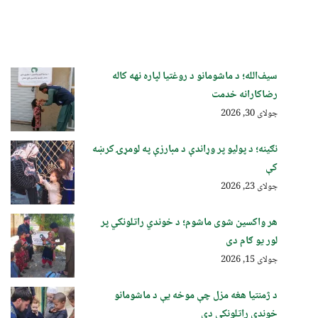
سیف‌الله؛ د ماشومانو د روغتیا لپاره نهه کاله
رضاکارانه خدمت
جولای 30, 2026
نګینه؛ د پولیو پر وړاندې د مبارزې په لومړۍ کرښه
کې
جولای 23, 2026
هر واکسین شوی ماشوم؛ د خوندي راتلونکي پر
لور یو ګام دی
جولای 15, 2026
د ژمنتیا هغه مزل چې موخه یې د ماشومانو
خوندي راتلونکی دی