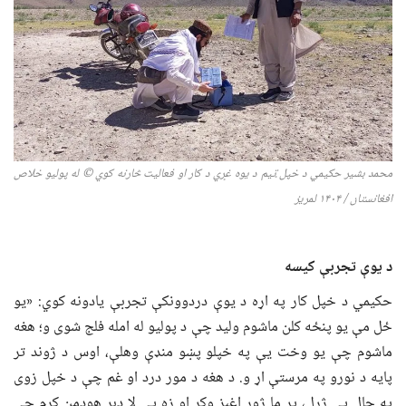
محمد بشیر حکیمي د خپل ټیم د یوه غړي د کار او فعالیت څارنه کوي
© له پولیو خلاص
افغانستان / ۱۴۰
۴
لمریز
د یوې تجربې کیسه
حکیمي د خپل کار په اړه د یوې دردوونکې تجربې یادونه کوي: «یو
ځل مې یو پنځه کلن ماشوم ولید چې د پولیو له امله فلج شوی و؛ هغه
ماشوم چې یو وخت یې په خپلو پښو منډې وهلې، اوس د ژوند تر
پایه د نورو په مرستې اړ و. د هغه د مور درد او غم چې د خپل زوی
په حال یې ژړل، پر ما ژور اغېز وکړ او زه یې لا ډېر هوډمن کړم چې