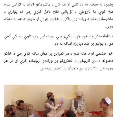
بشپړه له منځه نه ده تللې او هر کال د ماشومانو ژوند له ګواښ سره
مخ کوي. دا ناروغي د تل‌پاتې فلج لامل کېږي چې نه یوازې د
ماشومانو بدنونه زیانمنوي، بلکې د هغوی هیلې او خوبونه هم له منځه
وړي.
د افغانستان په څېر هېواد کې، چې روغتیايي زیربناوې په کې کمې
دي، د پولیو پر ضد مبارزه اسانه نه ده.
خو حکیمي او د هغه ټیم د هر کمپاین پر مهال هڅه کوي چې د خلکو
ذهنونه د دې ناروغۍ د خطرونو پر وړاندې روښانه کړي او تر هر
وروستي ماشوم پورې د پولیو واکسین ورسوي.