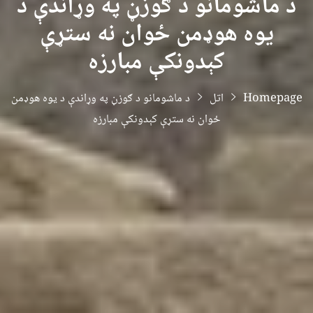
د ماشومانو د ګوزڼ په وړاندې د
یوه هوډمن ځوان نه ستړې
کېدونکې مبارزه
Homepage
اتل
د ماشومانو د ګوزڼ په وړاندې د یوه هوډمن
ځوان نه ستړې کېدونکې مبارزه