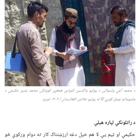
د محمد آغې ولسوالۍ د پولیو واکسین کمپاین همغږی کوونکی محمد بشیر حکیمي د
ماشومانو نوملړ ګوري
© له پولیو خلاص افغانستان / ۱۴۰
۴
لمریز
د راتلونکي لپاره هیلې
حکیمي او ټیم یې لا هم خپل دغه ارزښتناک کار ته دوام ورکوي څو