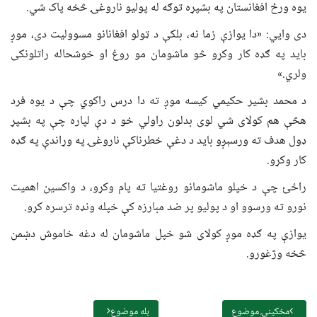
یوه ورځ افغانستان په بشپړه توګه له پولیو ناروغۍ څخه پاک شي.
دی وايي: «دا یوازې زما نه، بلکې د ټولو افغانانو مسوولیت دی، موږ
باید په ګډه کار وکړو څو ماشومان مو روغ او خوشحاله راتلونکی
ولري.»
د محمد بشیر حکیمي کیسه موږ ته دا درس راکوي چې د یوه فرد
هڅې هم کولای شي لوی بدلون راولي خو د دې لپاره چې په بشپړ
ډول هدف ته ورسېږو باید د دغې خطرناکې ناروغۍ په وړاندې په ګډه
کار وکړو.
راځئ چې د خپلو ماشومانو روغتیا ته پام وکړو، د واکسین اهمیت
نورو ته ورسوو او د پولیو پر ضد مبارزه کې خپله ونډه ترسره کړو.
یوازې په ګډه موږ کولای شو خپل ماشومان له دغه خاموش دښمن
څخه وژغورو.
مخکینۍ موضوع
بله موضوع