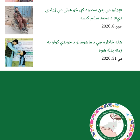
«پولیو مې بدن محدود کړ، خو هیلې مې ژوندۍ
دي»؛ د محمد سلیم کیسه
جون 8, 2026
هغه خاطره چې د ماشومانو د خوندي کولو په
ژمنه بدله شوه
مې 31, 2026