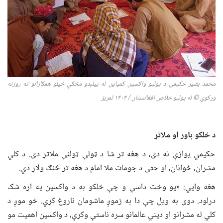
محمد بشیر حکیمي د پولیو واکسین کمپاین له پیلېدو مخکې خپلو همکارانو ته روزنه
ورکوي
© له پولیو خلاص افغانستان / ۱۴۰
۴
لمریز
د خلکو باور او ملاتړ
حکیمي یوازې نه دی، د هغه تر شا د ټولې ټولنې ملاتړ دی. د کلي
مشران، ځوانان، او حتی د جومات ملا امام د هغه تر څنګ ولاړ دي.
هغه وايي: «یو وخت داسې و چې خلکو به د واکسین په اړه شک
درلود. دوی به ویل چې دا به زموږ ماشومان ناروغ کړي. خو موږ د
کلي له مشرانو او دیني عالمانو سره ناستې وکړې، د واکسین اهمیت مو