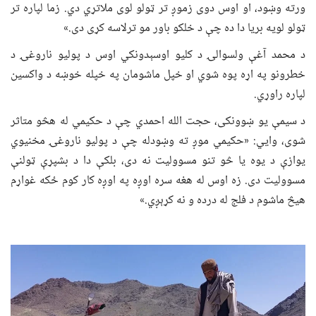
ورته وښود، او اوس دوی زموږ تر ټولو لوی ملاتړي دي. زما لپاره تر
ټولو لویه بریا دا ده چې د خلکو باور مو ترلاسه کړی دی.»
د محمد آغې ولسوالۍ د کلیو اوسېدونکي اوس د پولیو ناروغۍ د
خطرونو په اړه پوه شوي او خپل ماشومان په خپله خوښه د واکسین
لپاره راوړي.
د سیمې یو ښوونکی، حجت الله احمدي چې د حکیمي له هڅو متاثر
شوی، وايي: «حکیمي موږ ته وښودله چې د پولیو ناروغۍ مخنیوي
یوازې د یوه یا څو تنو مسوولیت نه دی، بلکې دا د بشپړې ټولنې
مسوولیت دی. زه اوس له هغه سره اوږه په اوږه کار کوم ځکه غواړم
هیڅ ماشوم د فلج له درده و نه کړېږي.»