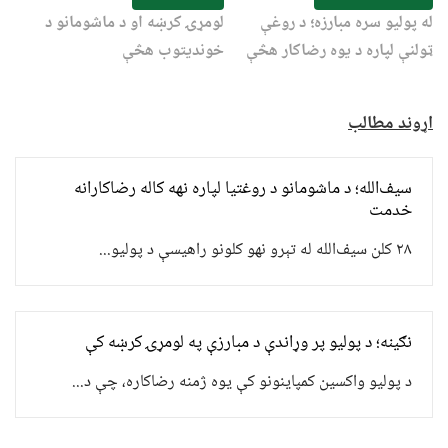
له پولیو سره مبارزه؛ د روغې
لومړۍ کرښه او د ماشومانو د
ټولنې لپاره د یوه رضاکار هڅې
خوندیتوب هڅې
اړوند مطالب
سیف‌الله؛ د ماشومانو د روغتیا لپاره نهه کاله رضاکارانه
خدمت
۲۸ کلن سیف‌الله له تېرو نهو کلونو راهیسې د پولیو...
نګینه؛ د پولیو پر وړاندې د مبارزې په لومړۍ کرښه کې
د پولیو واکسین کمپاینونو کې یوه ژمنه رضاکاره، چې د...