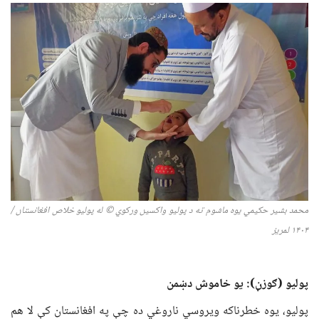
محمد بشیر حکیمي یوه ماشوم ته د پولیو واکسین ورکوي
© له پولیو خلاص افغانستان /
۴
۱۴۰
لمریز
پولیو
(ګوزڼ)
: یو خاموش دښمن
پولیو، یوه خطرناکه ویروسي ناروغي ده چې په افغانستان کې لا هم