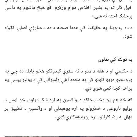
خپل کار ته په بشپړ اخلاص دوام ورکړم څو هیڅ ماشوم په داسې
برخلیک اخته نه شي.»
د ده په وینا، په حقیقت کې همدا صحنه د ده د مبارزې اصلي انګېزه
شوه.
په ټولنه کې بدلون
د حکیمي او د هغه د ټیم د نه ستړې کېدونکو هڅو پایله ده چې په
وروستیو دریو کلونو کې په محمد آغې ولسوالۍ کې د پولیو پېښې په
پراخه کچه کمې شوې دي.
که څه هم یو وخت خلکو د واکسین په اړه شک درلود، خو اوس د
پولیو ناروغۍ د خطرونو په اړه پوهېدلي او د واکسین د تطبیق پر
مهال له رضاکارانو سره پوره همکاري کوي.