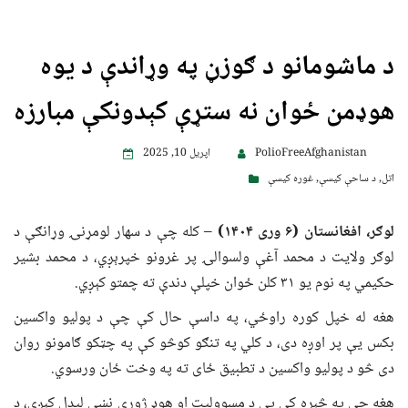
د ماشومانو د ګوزڼ په وړاندې د یوه
هوډمن ځوان نه ستړې کېدونکې مبارزه
PolioFreeAfghanistan
اپریل 10, 2025
اتل
,
د ساحې کیسې
,
غوره کیسې
لوګر، افغانستان (۶ وری ۱۴۰۴)
– کله چې د سهار لومړنۍ وړانګې د
لوګر ولایت د محمد آغې ولسوالۍ پر غرونو خپرېږي، د محمد بشیر
حکیمي په نوم یو ۳۱ کلن ځوان خپلې دندې ته چمتو کېږي.
هغه له خپل کوره راوځي، په داسې حال کې چې د پولیو واکسین
بکس یې پر اوږه دی، د کلي په تنګو کوڅو کې په چټکو ګامونو روان
دی څو د پولیو واکسین د تطبیق ځای ته په وخت ځان ورسوي.
هغه چې په څېره کې یې د مسوولیت او هوډ ژورې نښې لیدل کېږي، د