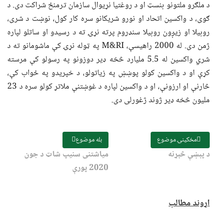
د ملګرو ملتونو بنسټ او د روغتیا نړیوال سازمان ترمنځ شراکت دی. د
ګوی، د واکسین اتحاد او نورو شریکانو سره کار کول، نوښت د شری،
روبیلا او زیږون روبیلا سنډروم پرته نړۍ ته د رسیدو او ساتلو لپاره
ژمن دی. له 2000 راهیسې، M&RI په ټوله نړۍ کې ماشومانو ته د
شري واکسین له 5.5 ملیارد څخه ډیر دوزونو په رسولو کې مرسته
کړې او د واکسین کولو پوښښ په زیاتولو، د خپریدو په ځواب کې،
څارنې او ارزونې، او د واکسین لپاره د غوښتنې ملاتړ کولو سره د 23
ملیون څخه ډیر ژوند ژغورلی دی.
مخکینۍ موضوع
بله موضوع
د پېښې څېړنه
میاشتنی سنیپ شاټ د جون
2020 پورې
اړوند مطالب