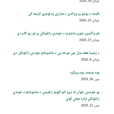
جولای 30, 2026
نګینه؛ د پولیو پر وړاندې د مبارزې په لومړۍ کرښه کې
جولای 23, 2026
هر واکسین شوی ماشوم؛ د خوندي راتلونکي پر لور یو ګام دی
جولای 15, 2026
د ژمنتیا هغه مزل چې موخه یې د ماشومانو خوندي راتلونکی دی
جولای 8, 2026
یوه صحنه، یوه پرېکړه
جون 30, 2026
یو خوستی ځوان له تېرو اتو کلونو راهیسې د ماشومانو د خوندي
راتلونکي لپاره هڅې کوي
جون 22, 2026