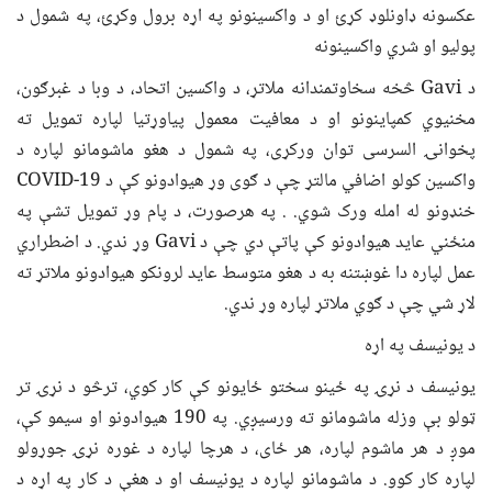
عکسونه ډاونلوډ کړئ او د واکسینونو په اړه برول وکړئ، په شمول د
پولیو او شري واکسینونه
د Gavi څخه سخاوتمندانه ملاتړ، د واکسین اتحاد، د وبا د غبرګون،
مخنیوي کمپاینونو او د معافیت معمول پیاوړتیا لپاره تمویل ته
پخوانۍ السرسی توان ورکړی، په شمول د هغو ماشومانو لپاره د
واکسین کولو اضافي مالتړ چې د ګوی وړ هیوادونو کې د COVID-19
خنډونو له امله ورک شوي. . په هرصورت، د پام وړ تمویل تشې په
منځني عاید هیوادونو کې پاتې دي چې د Gavi وړ ندي. د اضطراري
عمل لپاره دا غوښتنه به د هغو متوسط ​​عايد لرونکو هیوادونو ملاتړ ته
لاړ شي چې د ګوي ملاتړ لپاره وړ ندي.
د یونیسف په اړه
یونیسف د نړۍ په ځینو سختو ځایونو کې کار کوي، ترڅو د نړۍ تر
ټولو بې وزله ماشومانو ته ورسیږي. په 190 هیوادونو او سیمو کې،
موږ د هر ماشوم لپاره، هر ځای، د هرچا لپاره د غوره نړۍ جوړولو
لپاره کار کوو. د ماشومانو لپاره د یونیسف او د هغې د کار په اړه د