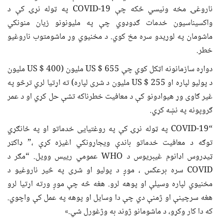
ناروغۍ مخه ونیسي ځکه چې COVID-19 په ټوله نړۍ کې د
واکسیناسیون خدمات ګډوډوي چې په ملیونونو زیان منونکي
ماشومان په لوړیدو سره مخ کوي. د مخنیوي وړ ماشومتوب ناروغیو
خطر.
دواړه سازمانونه اټکل کوي چې US $ 655 ملیون (US $ 400 ملیون
د پولیو لپاره او US $ 255 ملیون د شری لپاره) ته اړتیا لري ترڅو په
غیر ګاوی وړ هیوادونو کې د معافیت خطرناکه تشې حل کړي او د عمر
ګروپونه په نښه کړي.
“COVID-19 په ټوله نړۍ کې په روغتیایی خدماتو او په ځانګړي
توګه د معافیت خدماتو باندې ویجاړونکي اغیزه کړې ،” ډاکټر
ټیډروس اډانوم غیبریوس د WHO عمومي رییس وویل. “مګر د
COVID سره برعکس ، موږ د پولیو او شری په څیر ناروغیو د
مخنیوي لپاره وسیلې او پوهه لرو. هغه څه چې موږ ورته اړتیا لرو
هغه سرچینې او ژمنې دي چې دا وسایل او پوهه په عمل کې واچوي.
که دا کار وکړو، د ماشومانو ژوند به وژغورل شي.»