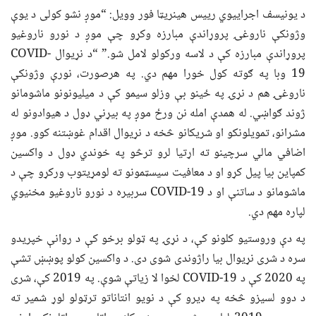
د یونیسف اجراییوي رییس هینریټا فور وویل: “موږ نشو کولی د یوې
وژونکې ناروغۍ پروړاندې مبارزه وکړو چې موږ د نورو ناروغیو
پروړاندې مبارزه کې د لاسه ورکولو لامل شو.” “د نړیوال COVID-
19 وبا په ګوته کول خورا مهم دي. په هرصورت، نورې وژونکې
ناروغۍ هم د نړۍ په ځینو بې وزلو سیمو کې د میلیونونو ماشومانو
ژوند ګواښي. له همدې امله نن ورځ موږ په بیړني ډول د هیوادونو له
مشرانو، تمویلونکو او شریکانو څخه د نړیوال اقدام غوښتنه کوو. موږ
اضافي مالي سرچینو ته اړتیا لرو ترڅو په خوندي ډول د واکسین
کمپاین بیا پیل کړو او د معافیت سیسټمونو ته لومړیتوب ورکړو چې د
ماشومانو د ساتنې او د COVID-19 سربیره د نورو ناروغیو مخنیوي
لپاره مهم دي.
په دې وروستیو کلونو کې، د نړۍ په ټولو برخو کې د روانې خپریدو
سره د شری نړیوال بیا راژوندی شوی دی. د واکسین کولو پوښښ تشې
په 2020 کې د COVID-19 لخوا لا زیاتې شوې. په 2019 کې، شری
د دوو لسیزو څخه په ډیرو کې د نویو انتاناتو ترټولو لوړ شمیر ته