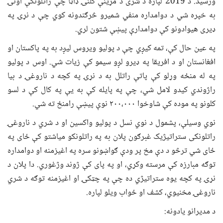
ورسید. د 2019 لپاره د شری د مړینې کلنۍ ډاټا چې راتلونکې اونۍ
به خپره شي د دوامداره منفي شمیرو څرګندونه کوي چې د نړۍ په
ډیری هیوادونو کې دوامدارې پیښې شتون لري.
په عین حال کې، تمه کیږي چې د پولیو ویروس لیږد به په پاکستان او
افغانستان او د افریقا په ډیرو لږو سیمو کې زیات شي. اوس د پولیو
په له منځه وړلو کې پاتې راتلل به د نړۍ په کچه د ناروغۍ د بیا
راژوندي کیدو لامل شي، چې په پایله کې به یې په کال کې د لسو
کلونو په موده کې شاوخوا ۲۰۰،۰۰۰ نوې پیښې رامنځ ته شي.
نوي وسیلې، پشمول د نوي نسل د پولیو واکسین او د شري د ناروغۍ
راتلونکی ستراتیژیک غبرګون پلان به په راتلونکو میاشتو کې ځای په
ځای شي ترڅو د دې مخ پر ودې ګواښونو سره په اغیزمنه او دوامداره
توګه مبارزه کې مرسته وکړي، او په پای کې ژوند وژغوري. دا پلان د
نړۍ په کچه یوه ستراتیژي ده چې په چټکۍ او اغیزمنه توګه د شري
ناروغۍ مخنیوي، کشف او ځواب ویلو لپاره.
د مدیرانو یادونه: