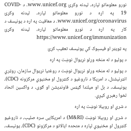
نورو معلوماتو لپاره، لیدنه وکړئ www.unicef.org. د COVID-
19 په اړه د نورو معلوماتو لپاره، لیدنه وکړئ
www.unicef.org/coronavirus. د معافیت په اړه د یونیسف د
کار په اړه د نورو معلوماتو لپاره، لیدنه وکړئ
https://www.unicef.org/immunization
په ټویټر او فیسبوک کې یونیسف تعقیب کړئ
د پولیو د له منځه وړلو نړیوال نوښت په اړه
د پولیو د له منځه وړلو نړیوال نوښت د روغتیا نړیوال سازمان، روټري
انټرنیشنل، د امریکا د ناروغیو د کنټرول او مخنیوي مرکزونه (CDC)،
یونیسف، د بل او میلندا ګیټس فاونډیشن او ګوی، د واکسین اتحاد
لخوا رهبري کیږي.
د شري او روبیلا نوښت په اړه
د شری او روبیلا نوښت (M&RI) د امریکایی سره صلیب، د ناروغیو
کنټرول او مخنیوي لپاره د متحده ایالاتو د مرکزونو (CDC)، یونیسف،