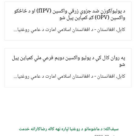
د پولیو/ګوزڼ ضد جزوي زرقي واکسین (fIPV) او د څاڅکو
واکسین (OPV) ګډ کمپاین پيل شو
کابل، افغانستان - د افغانستان اسلامي امارت د عامې روغتیا...
په روان کال کې د پولیو واکسین دویم فرعي ملي کمپاین پیل
شو
کابل، افغانستان - د افغانستان اسلامي امارت د عامې روغتیا...
سیف‌الله؛ د ماشومانو د روغتیا لپاره نهه کاله رضاکارانه خدمت