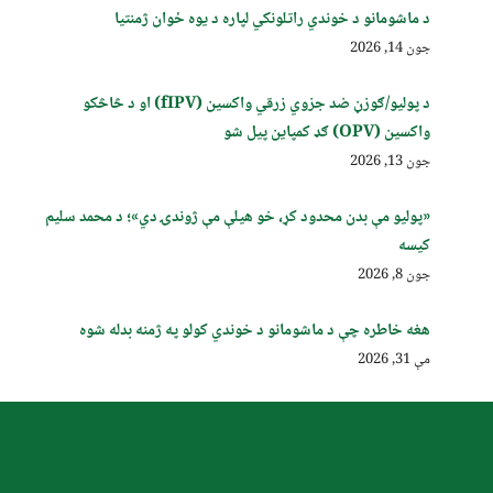
د ماشومانو د خوندي راتلونکي لپاره د یوه ځوان ژمنتیا
جون 14, 2026
د پولیو/ګوزڼ ضد جزوي زرقي واکسین (fIPV) او د څاڅکو
واکسین (OPV) ګډ کمپاین پيل شو
جون 13, 2026
«پولیو مې بدن محدود کړ، خو هیلې مې ژوندۍ دي»؛ د محمد سلیم
کیسه
جون 8, 2026
هغه خاطره چې د ماشومانو د خوندي کولو په ژمنه بدله شوه
مې 31, 2026