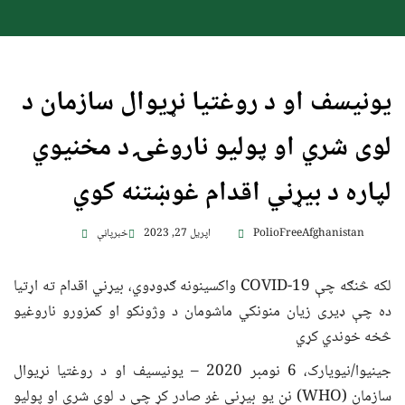
یونیسف او د روغتیا نړیوال سازمان د
لوی شري او پولیو ناروغۍ د مخنیوي
لپاره د بیړني اقدام غوښتنه کوي
PolioFreeAfghanistan
اپریل 27, 2023
خبرپاڼې
لکه څنګه چې COVID-19 واکسینونه ګډوډوي، بیړني اقدام ته اړتیا
ده چې ډیری زیان منونکي ماشومان د وژونکو او کمزورو ناروغیو
څخه خوندي کړي
جینیوا/نیویارک، 6 نومبر 2020 – یونیسیف او د روغتیا نړیوال
سازمان (WHO) نن یو بیړني غږ صادر کړ چې د لوی شري او پولیو