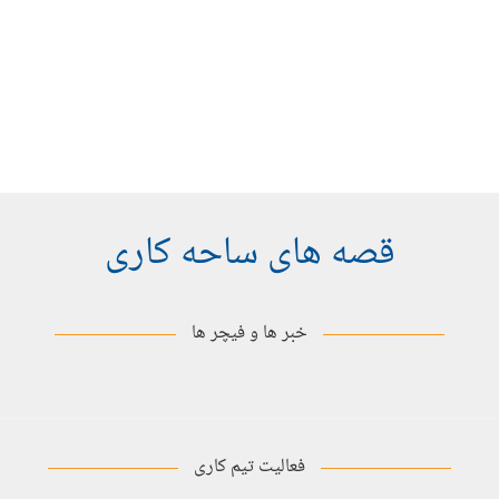
داستان های برتر
,
داستان های ساحه
دسمبر 30, 2025
وقتی اعتماد جای نگرانی را می‌گیرد؛ مبارزه‌ای
آرام اما مؤثر زرینه احمدی علیه پولیو
قصه های ساحه کاری
خبر ها و فیچر ها
فعالیت تیم کاری