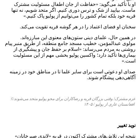
او با تأکید می‌گوید: «حفاظت از جان اطفال مسئولیت مشترک
ماست. بیایید از شک و ترس دوری کنیم. اگر متحد شویم، نه تنها
قریه خود بلکه تمام کشور را می‌توانیم از پولیو پاک کنیم.»
سخنان او فضای اعتماد را در هر گوشه قریه تقویت می‌کند.
در همین حال، علمای دینی ستون‌های معنوی این مبارزه‌اند.
مولوی عبدالمؤمن، خطیب مسجد جامع منطقه، از طریق منبر پیام
روشنی به مردم می‌رساند: «اسلام بر حفظ جان و پیشگیری از
بیماری‌ها تأکید دارد؛ واکسین پولیو بخشی مهم از این مسئولیت
است.»
صدای او دعوتی است برای سایر علما تا در مناطق خود در زمینه
آگاهی‌دهی پیشگام شوند.
عزم مشترک؛ وقتی بزرگان قریه و
رضاکاران
برای محو پولیو متحد می‌شوند
©
ا
فغانستان عاری از پولیو /
۱۴۰۵
نوید تغییر
نتیجه این تلاش‌های مشترک اکنون در قریه «لاندی صبرخانان»