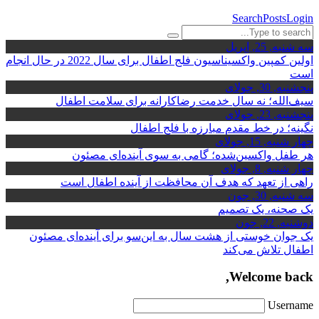
Search
Posts
Login
سه شنبه, 25, اِپریل
اولین کمپین واکسیناسیون فلج اطفال برای سال 2022 در حال انجام
است
پنجشنبه, 30, جولای
سیف‌الله؛ نه سال خدمت رضاکارانه برای سلامت اطفال
پنجشنبه, 23, جولای
نگینه؛ در خط مقدم مبارزه با فلج اطفال
چهار شنبه, 15, جولای
هر طفل واکسین‌شده؛ گامی به سوی آینده‌ای مصئون
چهار شنبه, 8, جولای
راهی از تعهد که هدف آن محافظت از آینده اطفال است
سه شنبه, 30, جون
یک صحنه، یک تصمیم
دوشنبه, 22, جون
یک جوان خوستی از هشت سال به این‌سو برای آینده‌ای مصئون
اطفال تلاش می‌کند
Welcome back,
Username