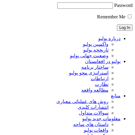
Password
Remember Me
درباره پولیو
واکسین پولیو
تاریخچه پولیو
وضعیت جهانی پولیو
پولیو در افغانستان
ساختار برنامه
استراتیژی محو پولیو
ارتباطات
نظارت
مطالعه واقعه
منابع
روش های عملیاتی معیاری
انتشارات کلیدی
سوالات متداول
معلومات جدید پولیو
داستان های ساحه
واقعات پولیو