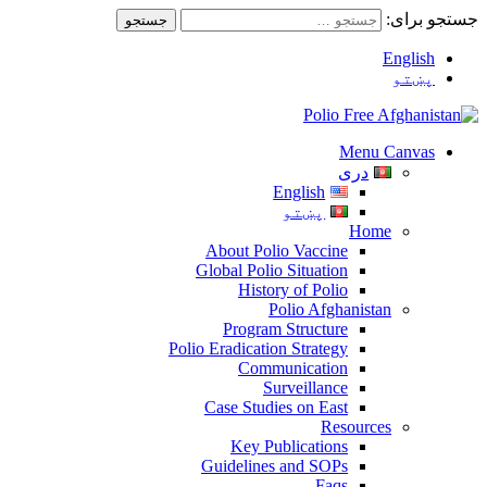
جستجو برای:
English
پښتو
Menu Canvas
دری
English
پښتو
Home
About Polio Vaccine
Global Polio Situation
History of Polio
Polio Afghanistan
Program Structure
Polio Eradication Strategy
Communication
Surveillance
Case Studies on East
Resources
Key Publications
Guidelines and SOPs
Faqs