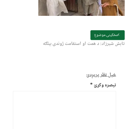
مخکینۍ موضوع
تابش شېرزاد: د همت او استقامت ژوندۍ بېلګه
خپل نظر پریږدئ
تبصره وکړئ
*