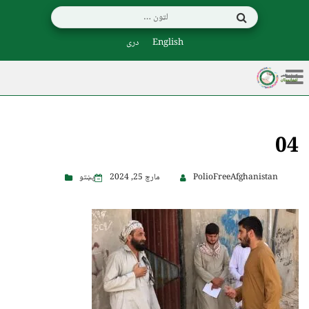
English
دری
04
PolioFreeAfghanistan
مارچ 25, 2024
پښتو