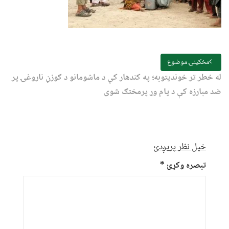
مخکینۍ موضوع
له خطر تر خوندیتوبه؛ په کندهار کې د ماشومانو د ګوزڼ ناروغۍ پر
ضد مبارزه کې د پام وړ پرمختګ شوی
خپل نظر پریږدئ
تبصره وکړئ
*