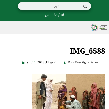
English
دری
IMG_6588
PolioFreeAfghanistan
اکتوبر 11, 2023
پښتو