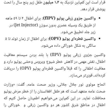
قرار است این کمپاین نزدیک به
۱،۴
میلیون
طفل زیر پنج سال را تحت
پوشش قرار دهد.
واکسین
جزوی
زرقی پولیو
(fIPV)
:
برای اطفال ۴ تا ۵۹ ماهه
از طریق یک وسیله عصری بدون سوزن (Jet Injector) در
زیر جلد تطبیق می‌شود.
واکسین قطره‌ای پولیو
(OPV)
:
برای اطفال از زمان تولد تا ۵
سالګی به شکل خوراکی داده می‌شود.
واکسین جزوی زرقی پولیو (fIPV) با بلند بردن سیستم معافیت
اطفال، نقش مهمی در کاهش خطر شیوع ویروس وحشی پولیو دارد و
معافیت اطفالی را که قبلاً واکسین قطره‌ای پولیو (OPV) را دریافت
کرده‌اند، قوی‌تر می‌سازد.
الحاج مولوی نور جلال جلالی، وزیر صحت عامه، گفت: «وزارت
صحت عامه متعهد است که هر طفل افغانستان را از خطر مرض پولیو
محافظت نماید. در این کمپاین می‌خواهیم اطمینان حاصل کنیم که
اطفال در مناطق شرق کشور هر دو واکسین زرقی و خوراکی را