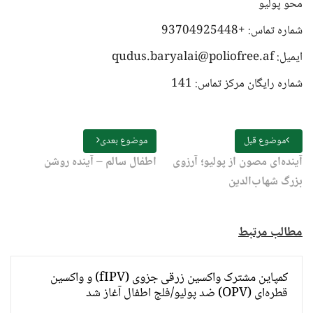
محو پولیو
شماره تماس: +93704925448
ایمیل:
qudus.baryalai@poliofree.af
شماره رایگان مرکز تماس: 141
موضوع قبل
موضوع بعدی
آینده‌ای مصون از پولیو؛ آرزوی
اطفال سالم – آینده روشن
بزرگ شهاب‌الدین
مطالب مرتبط
کمپاین مشترک واکسین زرقی جزوی (fIPV) و واکسین
قطره‌ای (OPV) ضد پولیو/فلج اطفال آغاز شد