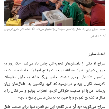
محمد سراج برای یک طفل واکسین
سرخکان
را تطبیق می‌کند. © افغانستان عاری از پولیو
/
۱۴۰۴
ه
ـ
ش
اعتمادسازی
سراج از یکی از داستان‌های تجربه‌اش چنین یاد می‌کند: «یک روز در
جریان کمپاین به یک منطقه دوردست رفتم. آنجا یک خانواده نسبت به
واکسین شک‌های جدی داشت. خانمِ بزرگِ خانه به دلیل معلومات
نادرست نگران بود و می‌ترسید که گویا واکسین به اطفال‌شان زیان
برساند. من با او صحبت طولانی کردم، خطرات پولیو و سرخکان را با
مثال‌ها تشریح نمودم و با صبر، به پرسش‌هایش پاسخ دادم.»
سراج می‌گوید: «به آن مادر گفتم؛ این دو قطره تنها برای صحت طفل