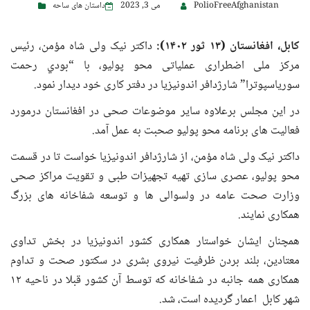
PolioFreeAfghanistan
می 3, 2023
داستان های ساحه
کابل، افغانستان (۱۳ ثور ۱۴۰۲):
داکتر نیک ولی شاه مؤمن، رئیس
مرکز ملی اضطراری عملیاتی محو پولیو، با “بودي رحمت
سوریاسپوترا” شارژدافر اندونیزیا در دفتر کاری خود دیدار نمود.
در این مجلس برعلاوه سایر موضوعات صحی در افغانستان درمورد
فعالیت های برنامه محو پولیو صحبت به عمل آمد.
داکتر نیک ولی شاه مؤمن، از شارژدافر اندونیزیا خواست تا در قسمت
محو پولیو، عصری سازی تهیه تجهیزات طبی و تقویت مراکز صحی
وزارت صحت عامه در ولسوالی ها و توسعه شفاخانه های بزرگ
همکاری نمایند.
همچنان ایشان خواستار همکاری کشور اندونیزیا در بخش تداوی
معتادین، بلند بردن ظرفیت نیروی بشری در سکتور صحت و تداوم
همکاری همه جانبه در شفاخانه که توسط آن کشور قبلا در ناحیه ۱۲
شهر کابل اعمار گردیده است، شد.