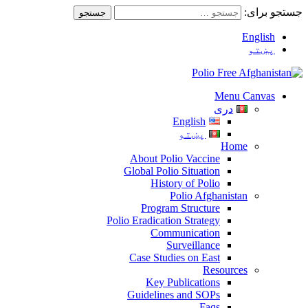
جستجو برای:
English
پښتو
Menu Canvas
دری
English
پښتو
Home
About Polio Vaccine
Global Polio Situation
History of Polio
Polio Afghanistan
Program Structure
Polio Eradication Strategy
Communication
Surveillance
Case Studies on East
Resources
Key Publications
Guidelines and SOPs
Faqs