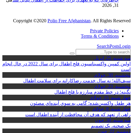
31, 2026
Copyright ©2020
Polio Free Afghanistan
. All Rights Reserved
Private Policies
Terms & Conditions
Search
Posts
Login
سه شنبه, 25, اِپریل
اولین کمپین واکسیناسیون فلج اطفال برای سال 2022 در حال انجام
است
پنجشنبه, 30, جولای
سیف‌الله؛ نه سال خدمت رضاکارانه برای سلامت اطفال
پنجشنبه, 23, جولای
نگینه؛ در خط مقدم مبارزه با فلج اطفال
چهار شنبه, 15, جولای
هر طفل واکسین‌شده؛ گامی به سوی آینده‌ای مصئون
چهار شنبه, 8, جولای
راهی از تعهد که هدف آن محافظت از آینده اطفال است
سه شنبه, 30, جون
یک صحنه، یک تصمیم
دوشنبه, 22, جون