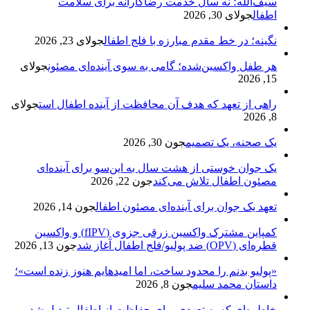
سیف‌الله؛ نه سال خدمت رضاکارانه برای سلامت
اطفال
جولای 30, 2026
نگینه؛ در خط مقدم مبارزه با فلج اطفال
جولای 23, 2026
هر طفل واکسین‌شده؛ گامی به سوی آینده‌ای مصئون
جولای
15, 2026
راهی از تعهد که هدف آن محافظت از آینده اطفال است
جولای
8, 2026
یک صحنه، یک تصمیم
جون 30, 2026
یک جوان خوستی از هشت سال به این‌سو برای آینده‌ای
مصئون اطفال تلاش می‌کند
جون 22, 2026
تعهد یک جوان برای آینده‌ای مصئون اطفال
جون 14, 2026
کمپاین مشترک واکسین زرقی جزوی (fIPV) و واکسین
قطره‌ای (OPV) ضد پولیو/فلج اطفال آغاز شد
جون 13, 2026
«پولیو بدنم را محدود ساخت، اما امیدهایم هنوز زنده است»؛
داستان محمد سلیم
جون 8, 2026
خاطره‌ای که به تعهدی برای حفاظت از اطفال تبدیل شد
می