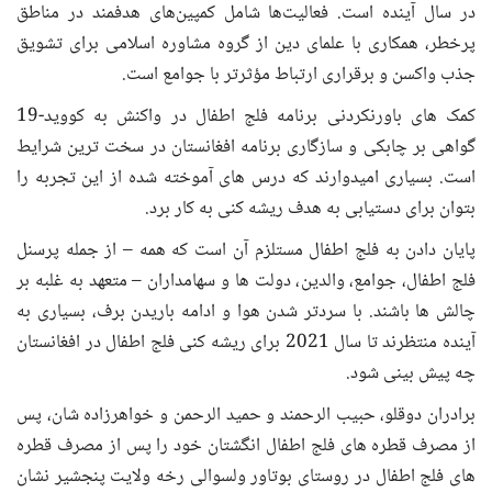
در سال آینده است. فعالیت‌ها شامل کمپین‌های هدفمند در مناطق
پرخطر، همکاری با علمای دین از گروه مشاوره اسلامی برای تشویق
جذب واکسن و برقراری ارتباط مؤثرتر با جوامع است.
کمک های باورنکردنی برنامه فلج اطفال در واکنش به کووید-19
گواهی بر چابکی و سازگاری برنامه افغانستان در سخت ترین شرایط
است. بسیاری امیدوارند که درس های آموخته شده از این تجربه را
بتوان برای دستیابی به هدف ریشه کنی به کار برد.
پایان دادن به فلج اطفال مستلزم آن است که همه – از جمله پرسنل
فلج اطفال، جوامع، والدین، دولت ها و سهامداران – متعهد به غلبه بر
چالش ها باشند. با سردتر شدن هوا و ادامه باریدن برف، بسیاری به
آینده منتظرند تا سال 2021 برای ریشه کنی فلج اطفال در افغانستان
چه پیش بینی شود.
برادران دوقلو، حبیب الرحمند و حمید الرحمن و خواهرزاده شان، پس
از مصرف قطره های فلج اطفال انگشتان خود را پس از مصرف قطره
های فلج اطفال در روستای بوتاور ولسوالی رخه ولایت پنجشیر نشان