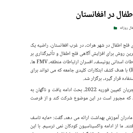
طفال در افغانستان
ال روزانه
سه اخیر برنامه ریزی فلج اطفال در شهر هرات، در غرب افغانستان، راضیه یک
ه به بحث در مورد بهترین روش برای افزایش آگاهی فلج اطفال و تأثیرگذاری بر
پذیرش واکسن در جامعه، نشست. این نشست با حضور افسران ارتباطات استانی یونیسف، افسران ارتباطات منطقه، FMV ها،
توسعه دهندگان و اعضای مرکز عملیات اضطراری منطقه ای (REOC) با هدف کشف ابتکارات کلیدی جامعه که می تواند برای
اده قرار گیرد، برگزار شد.
پس از کشته شدن 8 واکسین کننده فلج اطفال در ولایت کندز در جریان کمپین فوریه 2022، بحث ادامه یافت و ناگهان به
رد که مجبور است در این موضوع شرکت کند و از فرصت
حلی به عنوان FMV کار می کند و به مادران آموزش بهداشت ارائه می دهد، گفت: «مایه تاسف
. ما از ادامه واکسیناسیون کودکان نمی ترسیم. با این