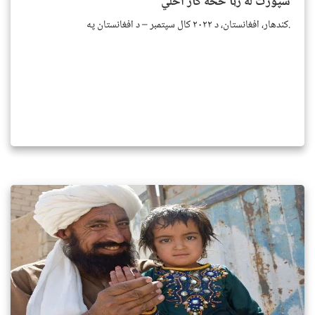
سپورت له رڼا څخه کار اخلي
کندهار، افغانستان، د ۲۰۲۲ کال سپتمبر – د افغانستان په.