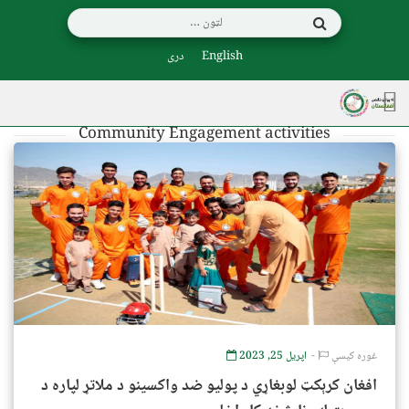
English
دری
Community Engagement activities
غوره کیسې
اپریل 25, 2023
افغان کرېکټ لوبغاړي د پولیو ضد واکسینو د ملاتړ لپاره د