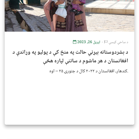
د ساحې کیسې
اپریل 26, 2023
د بشردوستانه بیړني حالت په منځ کې د پولیو په وړاندې د
افغانستان د هر ماشوم د ساتنې لپاره هڅې
کندهار، افغانستان د ۲۰۲۲ کال د جنورۍ ۲۵ – اوه.