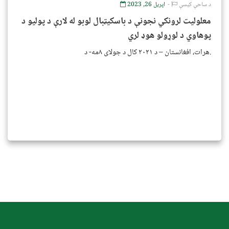
د ساحې کیسې
اپریل 26, 2023
معلولیت لرونکي نجونې د باسکیټبال لوبو له لارې د پولیو د
پوهاوي د لوړولو هوډ لري
هرات، افغانستان – د ۲۰۲۱ کال د جولای ۸مه- د.