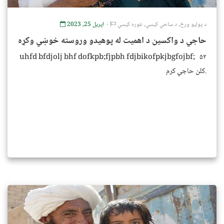
د پولیو ورځ
,
د ساحې کیسې
,
غوره کیسې
اپریل 25, 2023
حاجي د واکسین د اهمیت له پوهیدو وروسته خوښي وکړه
uhfd bfdjolj bhf dofkpb;fjpbh fdjbikofpkjbgfojbf; ۵۲
کلن حاجي کرم.