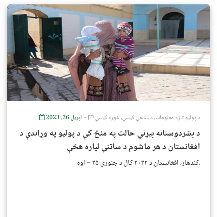
د پولیو تازه معلومات
,
د ساحې کیسې
,
غوره کیسې
اپریل 26, 2023
د بشردوستانه بیړني حالت په منځ کې د پولیو په وړاندې د
افغانستان د هر ماشوم د ساتنې لپاره هڅې
کندهار، افغانستان د ۲۰۲۲ کال د جنورۍ ۲۵ – اوه.