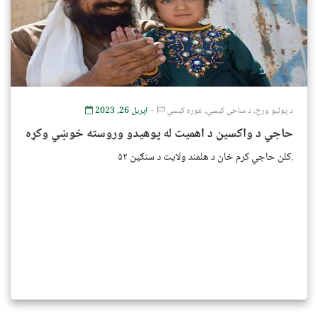
د پولیو ورځ
,
د ساحې کیسې
,
غوره کیسې
اپریل 26, 2023
حاجي د واکسین د اهمیت له پوهیدو وروسته خوښي وکړه
۵۲ کلن حاجي کرم خان د هلمند ولایت د سنګین.