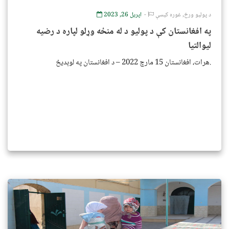
د پولیو ورځ
,
غوره کیسې
اپریل 26, 2023
په افغانستان کې د پولیو د له منځه وړلو لپاره د رضیه
لیوالتیا
هرات، افغانستان 15 مارچ 2022 – د افغانستان په لوېدیځ.