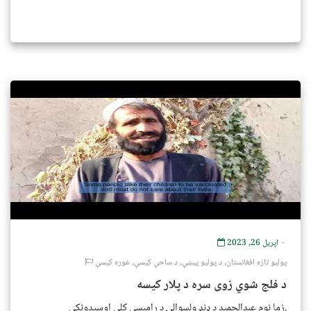
اپریل 26, 2023
پولیو تازه افغانستان
,
د پولیو پیښې
,
د ساحې کیسې
,
غوره کیسې
د فلج شوي زوی سره د پلار کیسه
زما نوم عبدالحمید د ډنډ ولسوالۍ د رامبسي کلي اوسیدونکی.