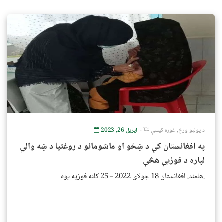
د پولیو ورځ
,
غوره کیسې
اپریل 26, 2023
په افغانستان کې د ښځو او ماشومانو د روغتیا د ښه والي
لپاره د فوزیې هڅې
هلمند، افغانستان 18 جولای 2022 – 25 کلنه فوزیه یوه.