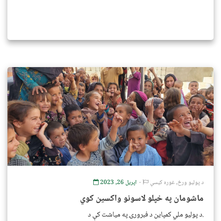
د پولیو ورځ
,
غوره کیسې
اپریل 26, 2023
ماشومان په خپلو لاسونو واکسین کوي
د پولیو ملي کمپاین د فبرورۍ په میاشت کې د.