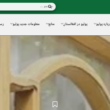
باره پولیو
پولیو در افغانستان
منابع
معلومات جدید پولیو
رسا