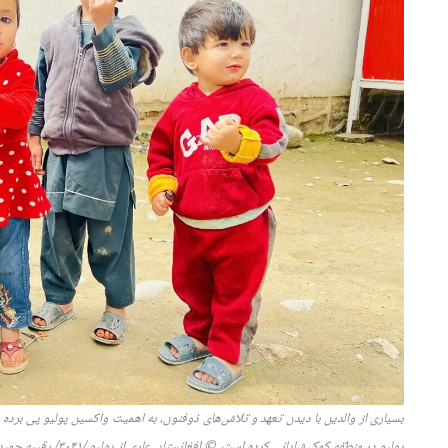
بسیاری از والدین با دیدن تعهد و تلاش‌های ذوفنون، به اهمیت واکس
ی
ن پولیو پی برده و
پولیو در منطقه کمک شایانی کرده است.
© افغانستان
عاری از
پولیو /
۱/ رقیبه حمیدی
۴
۰
۳