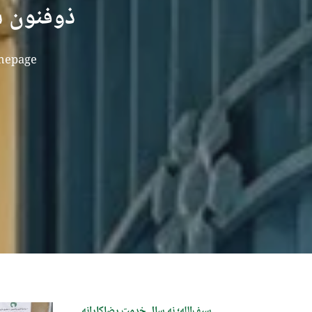
ذوفنون س
epage
سیف‌الله؛ نه سال خدمت رضاکارانه