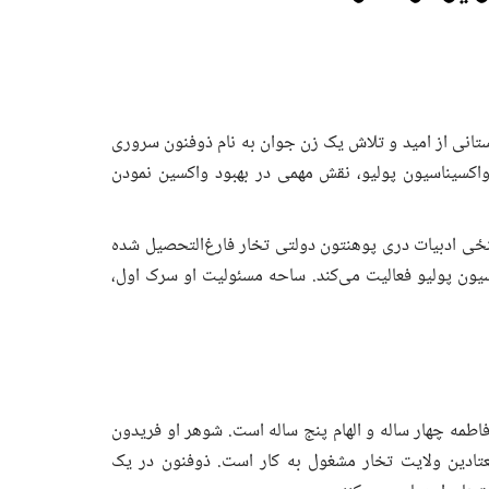
ستانی از امید و تلاش یک زن جوان به نام ذوفنون سروری
واکسیناسیون پولیو، نقش مهمی در بهبود واکسین نمودن
 ۲۳ ساله ساکن شهر تالقان که در سال ۱۳۹۸ از پوهنځی ادبیات دری پوهنتون دولتی تخار فارغ‌التحصیل شده
سیون پولیو فعالیت می‌کند. ساحه مسئولیت او سرک اول،
به نام‌های فاطمه چهار ساله و الهام پنج ساله است. شوهر او فریدون
جتماعی در شفاخانه ۴۰ بستر تداوی معتادین ولایت تخار مشغول به کار است. ذوفنون در یک