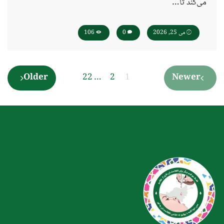
می‌کند تا…
می 25, 2026
0
106
Older
22
…
2
1
Newer