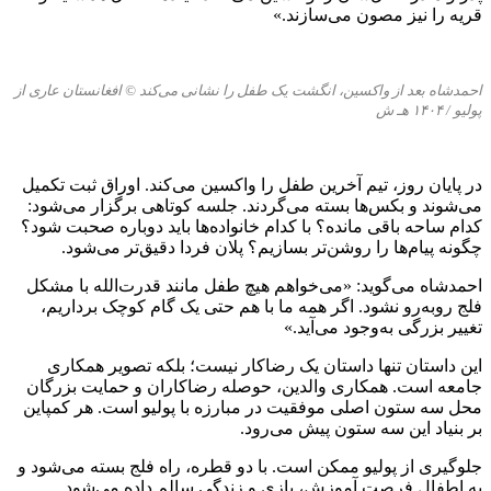
قریه را نیز مصون می‌سازند.»
احمدشاه بعد از واکسین، انگشت یک طفل را نشانی می‌کند © افغانستان عاری از
پولیو /
۱۴۰۴
ه
ـ
ش
در پایان روز، تیم آخرین طفل را واکسین می‌کند. اوراق ثبت تکمیل
می‌شوند و بکس‌ها بسته می‌گردند. جلسه کوتاهی برگزار می‌شود:
کدام ساحه باقی مانده؟ با کدام خانواده‌ها باید دوباره صحبت شود؟
چگونه پیام‌ها را روشن‌تر بسازیم؟ پلان فردا دقیق‌تر می‌شود.
احمدشاه می‌گوید: «می‌خواهم هیچ طفل مانند قدرت‌الله با مشکل
فلج روبه‌رو نشود. اگر همه ما با هم حتی یک گام کوچک برداریم،
تغییر بزرگی به‌وجود می‌آید.»
این داستان تنها داستان یک رضاکار نیست؛ بلکه تصویر همکاری
جامعه است. همکاری والدین، حوصله رضاکاران و حمایت بزرگان
محل سه ستون اصلی موفقیت در مبارزه با پولیو است. هر کمپاین
بر بنیاد این سه ستون پیش می‌رود.
جلوگیری از پولیو ممکن است. با دو قطره، راه فلج بسته می‌شود و
به اطفال فرصت آموزش، بازی و زندگی سالم داده می‌شود.