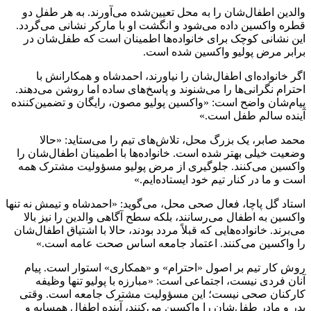
والدین اطفال‌شان را به محل تعیین‌شده می‌آورند. به هر طفل دو
قطره واکسین داده می‌شود و انگشت او با مارکر نشانی می‌گردد.
این نشانی کوچک برای خانواده‌ها اطمینان است که طفل‌شان در
برابر مرض پولیو واکسین شده است.
اگر خانواده‌ای اطفال‌شان را نیاورند، احمدشاه و همکارانش با
احترام نگرانی‌ها را می‌شنوند و پاسخ‌های ساده اما روشن می‌دهند.
پیام‌شان واضح است: «واکسین پولیو مصون، رایگان و تضمین‌کننده
آینده سالم طفل است.»
محمد صابر، یک بزرگ محل، تلاش‌های تیم را می‌ستاید: «حالا
وضعیت خیلی بهتر شده است. خانواده‌ها با اطمینان اطفال‌شان را
واکسین می‌کنند. جلوگیری از مرض پولیو مسؤولیت مشترک همه
است و ما در کنار تیم خود ایستاده‌ایم.»
استاد گل پاچا، فعال صحی محل، می‌گوید: «احمدشاه و تیمش نه تنها
واکسین به اطفال می‌رسانند، بلکه سطح آگاهی والدین را نیز بالا
می‌برند. خانواده‌هایی که قبلاً مردد بودند، حالا با اشتیاق اطفال‌شان
را واکسین می‌کنند. اعتماد جامعه اساس صحت عامه است.»
روش کار تیم بر اصول «احترام» و «همکاری» استوار است. پیام
آنان فردی نیست، اجتماعی است: «مبارزه با پولیو تنها وظیفه
کارکنان صحی نیست؛ این مسؤولیت مشترک جامعه است. وقتی
پدر و مادر طفل‌شان را واکسین می‌کنند، آینده اطفال همسایه و