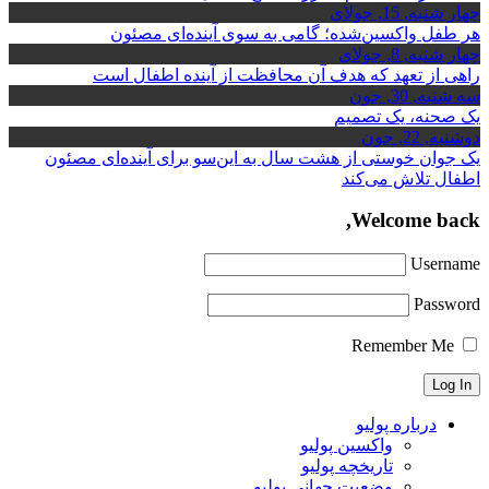
چهار شنبه, 15, جولای
هر طفل واکسین‌شده؛ گامی به سوی آینده‌ای مصئون
چهار شنبه, 8, جولای
راهی از تعهد که هدف آن محافظت از آینده اطفال است
سه شنبه, 30, جون
یک صحنه، یک تصمیم
دوشنبه, 22, جون
یک جوان خوستی از هشت سال به این‌سو برای آینده‌ای مصئون
اطفال تلاش می‌کند
Welcome back,
Username
Password
Remember Me
درباره پولیو
واکسین پولیو
تاریخچه پولیو
وضعیت جهانی پولیو