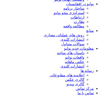
پولیو در افغانستان
ساختار برنامه
استراتیژی محو پولیو
ارتباطات
نظارت
مطالعه واقعه
منابع
روش های عملیاتی معیاری
انتشارات کلیدی
سوالات متداول
معلومات جدید پولیو
داستان های ساحه
واقعات پولیو
عکس ماهانه
انتشارات کلیدی
رسانه ها
اعلامیه های مطبوعاتی
ګالری عکس
گالری ویدیو
مرکز تماس
تماس با ما