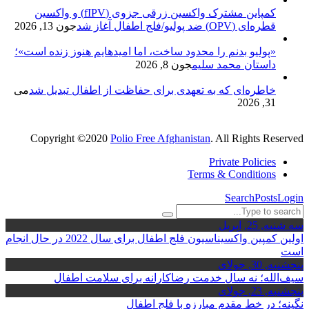
کمپاین مشترک واکسین زرقی جزوی (fIPV) و واکسین
قطره‌ای (OPV) ضد پولیو/فلج اطفال آغاز شد
جون 13, 2026
«پولیو بدنم را محدود ساخت، اما امیدهایم هنوز زنده است»؛
داستان محمد سلیم
جون 8, 2026
خاطره‌ای که به تعهدی برای حفاظت از اطفال تبدیل شد
می
31, 2026
Copyright ©2020
Polio Free Afghanistan
. All Rights Reserved
Private Policies
Terms & Conditions
Search
Posts
Login
سه شنبه, 25, اِپریل
اولین کمپین واکسیناسیون فلج اطفال برای سال 2022 در حال انجام
است
پنجشنبه, 30, جولای
سیف‌الله؛ نه سال خدمت رضاکارانه برای سلامت اطفال
پنجشنبه, 23, جولای
نگینه؛ در خط مقدم مبارزه با فلج اطفال