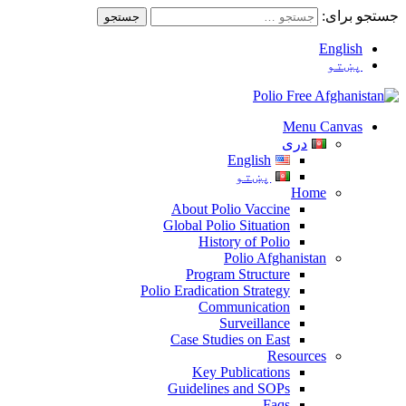
جستجو برای:
English
پښتو
Menu Canvas
دری
English
پښتو
Home
About Polio Vaccine
Global Polio Situation
History of Polio
Polio Afghanistan
Program Structure
Polio Eradication Strategy
Communication
Surveillance
Case Studies on East
Resources
Key Publications
Guidelines and SOPs
Faqs