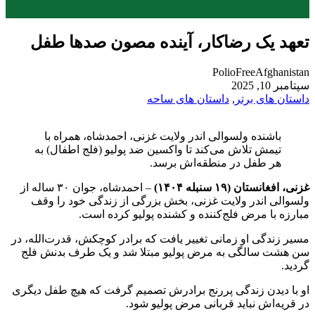
تعهد یک رضاکار، آینده مصون صدها طفل
PolioFreeAfghanistan
سپتامبر 10, 2025
داستان های برتر
,
داستان های ساحه
باشنده ولسوالی اندر ولایت غزنی، احمدشاه، همراه با
تیمش تلاش می‌کند تا واکسین ضد پولیو (فلج اطفال) به
هر طفل در منطقه‌اش برسد.
غزنی، افغانستان (
۱۹ سنبله
۱۴۰۴)
– احمدشاه، جوان ۳۰ ساله از
ولسوالی اندر ولایت غزنی، بخش بزرگی از زندگی خود را وقف
مبارزه با مرض فلج‌کننده و کشنده پولیو کرده است.
مسیر زندگی او زمانی تغییر یافت که برادر کوچکش، قدرت‌الله، در
سن هشت سالگی به مرض پولیو مبتلا شد و یک طرف بدنش فلج
گردید.
او با دیدن زندگی پررنج برادرش تصمیم گرفت که هیچ طفل دیگری
در قریه‌اش نباید قربانی مرض پولیو شود.