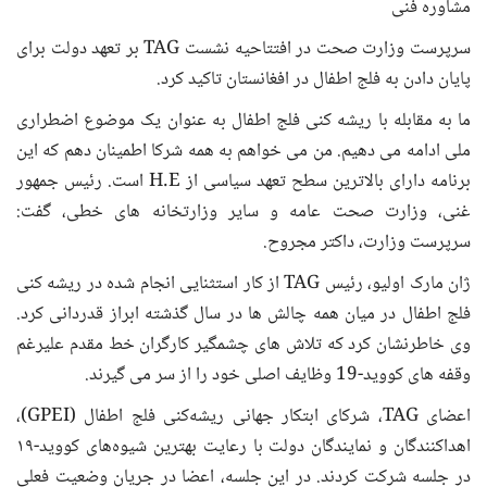
مشاوره فنی
سرپرست وزارت صحت در افتتاحیه نشست TAG بر تعهد دولت برای
پایان دادن به فلج اطفال در افغانستان تاکید کرد.
ما به مقابله با ریشه کنی فلج اطفال به عنوان یک موضوع اضطراری
ملی ادامه می دهیم. من می خواهم به همه شرکا اطمینان دهم که این
برنامه دارای بالاترین سطح تعهد سیاسی از H.E است. رئیس جمهور
غنی، وزارت صحت عامه و سایر وزارتخانه های خطی، گفت:
سرپرست وزارت، داکتر مجروح.
ژان مارک اولیو، رئیس TAG از کار استثنایی انجام شده در ریشه کنی
فلج اطفال در میان همه چالش ها در سال گذشته ابراز قدردانی کرد.
وی خاطرنشان کرد که تلاش های چشمگیر کارگران خط مقدم علیرغم
وقفه های کووید-19 وظایف اصلی خود را از سر می گیرند.
اعضای TAG، شرکای ابتکار جهانی ریشه‌کنی فلج اطفال (GPEI)،
اهداکنندگان و نمایندگان دولت با رعایت بهترین شیوه‌های کووید-۱۹
در جلسه شرکت کردند. در این جلسه، اعضا در جریان وضعیت فعلی