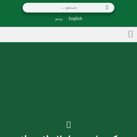
English
پښتو