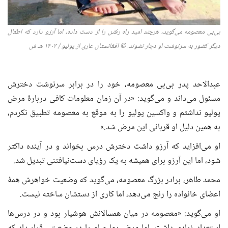
بی‌بی معصومه می‌گوید، هرچند امید راه رفتن را از دست داده، اما آرزو دارد که
اطفال
دیگر کشور به سرنوشت او دچار نشوند
.
© افغانستان عاری از پولیو / ۱۴۰۳ هـ ش
عبدالاحد پدر بی‌بی معصومه، خود را در برابر سرنوشت دخترش
مسئول می‌داند و می‌گوید: «در آن زمان معلومات کافی دربارهٔ مرض
پولیو نداشتم و واکسین پولیو را به موقع به معصومه تطبیق نکردم،
به همین دلیل او قربانی این مرض شد.»
او می‌افزاید که آرزو داشت دخترش درس بخواند و در آینده داکتر
شود، اما این آرزو برای همیشه به یک رؤیای دست‌نیافتنی تبدیل شد.
محمد طاهر، برادر بزرگ معصومه، می‌گوید که وضعیت خواهرش همهٔ
اعضای خانواده را رنج می‌دهد، اما کاری از دستشان ساخته نیست.
او می‌گوید: «معصومه در میان همسالانش هوشیار بود و در درس‌ها