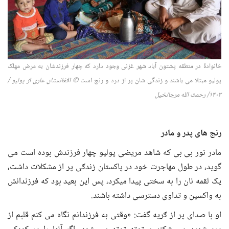
خانوادۀ در منطقه پشتون آباد شهر غزنی وجود دارد که چهار فرزندشان به مرض مهلک
پولیو مبتلا می باشند و زندگی شان پر از درد و رنج است
©
افغانستان عاری از پولیو
/
۳
۱۴۰
/
رحمت الله مرجانخیل
رنج های پدر و مادر
مادر نور بی بی که شاهد مریضی پولیو چهار فرزندش بوده است می
گوید، در طول مهاجرت خود در پاکستان زندګی پر از مشکلات داشت،
یک لقمه نان را به سختی پیدا میکرد، پس این بعید بود که فرزندانش
به واکسین و تداوی دسترسی داشته باشند.
او با صدای پر از ګریه گفت: «وقتی به فرزندانم نگاه می کنم قلبم از