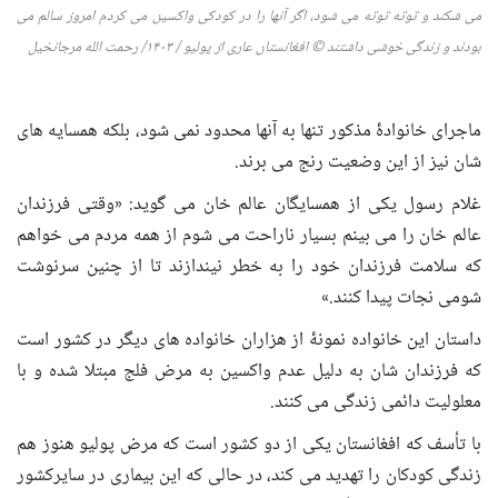
می شکند و توته توته می شود، اگر آنها را در کودکی واکسین می کردم امروز سالم می
بودند و زندگی خوشی داشتند
©
افغانستان عاری از پولیو
/ ۱۴۰
۳
/
رحمت الله مرجانخیل
ماجرای خانوادۀ مذکور تنها به آنها محدود نمی شود، بلکه همسایه های
شان نیز از این وضعیت رنج می برند.
غلام رسول یکی از همسایگان عالم خان می گوید: «وقتی فرزندان
عالم خان را می بینم بسیار ناراحت می شوم از همه مردم می خواهم
که سلامت فرزندان خود را به خطر نیندازند تا از چنین سرنوشت
شومی نجات پیدا کنند.»
داستان این خانواده نمونۀ از هزاران خانواده های دیگر در کشور است
که فرزندان شان به دلیل عدم واکسین به مرض فلج مبتلا شده و با
معلولیت دائمی زندگی می کنند.
با تأسف که افغانستان یکی از دو کشور است که مرض پولیو هنوز هم
زندگی کودکان را تهدید می کند، در حالی که این بیماری در سایرکشور