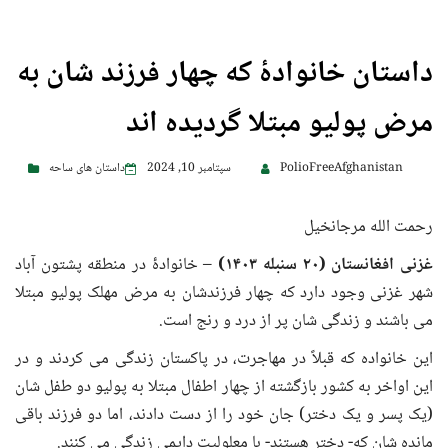
داستان خانوادهٔ که چهار فرزند شان به
مرض پولیو مبتلا گردیده اند
PolioFreeAfghanistan
سپتامبر 10, 2024
داستان های ساحه
رحمت الله مرجانخیل
غزنی افغانستان
(
۲۰ سنبله
۱۴۰۳
)
– خانوادۀ در منطقه پشتون آباد
شهر غزنی وجود دارد که چهار فرزندشان به مرض مهلک پولیو مبتلا
می باشند و زندگی شان پر از درد و رنج است.
این خانواده که قبلاً در مهاجرت، در پاکستان زندگی می کردند و در
این اواخر به کشور بازگشته از چهار اطفال مبتلا به پولیو دو طفل شان
(یک پسر و یک دختر) جان خود را از دست دادند، اما دو فرزند باقی
مانده شان که- دختر هستند- با معلولیت دایمی زندگی می کنند.