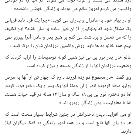
درد شدید می شکند و توته توته می شود، اگر آنها را در کودکی
واکسین می کردم امروز سالم می بودند و زندگی خوشی داشتند».
او در پیام خود به مادران و پدران می ګوید: «چرا یک فرد باید قربانی
یک مشکل شود که جلوګیری از آن خیل ساده و آسان باشد؟ این تکلیف
را که من تحمل و برداشت می کنم بر هیچ پدر و مادر، آنرا پیرزو نمی
بینم همه خانواده ها باید ارزش واکسین فرزندان شان را درک کنند.»
عالم خان پدر نور بی بی نیز همین ګونه توضیحات را ارایه کردند که
وضعیت فرزندان آنها را از زندگی خسته و بیزار کرده است.
وی گفت: «در مجموع دوازده فرزند دارم که چهار تن از آنها به مرض
پولیو مبتلا ګردیده اند، از آن جملۀ آنها یک پسر و یک دختر فوت کرده،
اما دو دخترم نور بی بی ۱۸ ساله و سارا ۱۲ ساله در قید حیات هستند
اما با معلولیت دایمی زندگی روبرو اند.»
او می افزاید، دیدن دخترانش در چنین شرایط بسیار سخت است که
هر دو پای آنها فلج است و در همه امور زندگی به کمک دیگران نیاز
دارند.