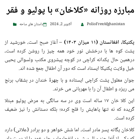
مبارزه روزانه «کلاخان» با پولیو و فقر
PolioFreeAfghanistan
آکتوبر 2, 2024
داستان های ساحه
پکتیکا
،
افغانستان
(
۱۱ میزان ۱۴۰۳
)
– آغاز صبح است، خورشید از
پشت کوه ها با درخشش نور خود همه چیز را روشن کرده است،
درهمین حال یکدانه کراچی در کوچه پیشروی مکتب ولسوالی یحیی
خیل ولایت پکتیکا ایستاد است که دور آن اطفال جمع شده اند.
جوان معلول پشت کراچی ایستاده و با چهرۀ خندان در بشقاب برنج
می ریزد و اطفال آن را با مهربانی می خرند.
این کلا خان ۱۷ ساله است وی در سه سالگی به مرض پولیو مبتلا
گریده که نه تنها پاهایش را فلج کرده؛ بلکه دستانش را نیز ضعیف
کرده است.
کلاخان یگانه پسر مادر است، اما شش خواهر و دو برادر (علاتی) دارد
که یکی از آنها چند سال پیش در انفجارماین جان خود را از دست داد،