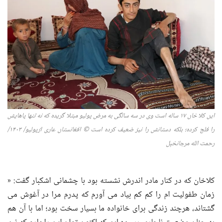
این کلا خان
۱۷
ساله است وی در سه سالگی به مرض پولیو مبتلا گریده که نه تنها پاهایش
را فلج کرده؛ بلکه دستانش را نیز ضعیف کرده است © افغانستان عاری ازپولیو
/
۱۴۰۳
/
رحمت الله مرجانخېل
کلاخان که در کنار مادر اندرش نشسته بود با چشمانی اشکبار گفت: «
زمان طفولیت ام را کم کم بیاد می آورم که پدرم مرا در آغوش می
گشتاند، هرچند زندگی برای خانواده ما بسیار سخت بود؛ اما با آن هم