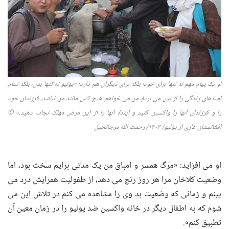
او یک پیام مهم نه تنها برای خود؛ بلکه برای دیگران هم دارد
: «
پولیو نه تنها بدن، بلکه تمام
امیدهای زندگی را از بین می بردؤ من می خواهم هیچ کس مانند من نباشد، فرزندان خود
را و فرزندان آنها را واکسین کنید و آیندۀ‌ آنها را از این مرض مهلک نجات دهید
.
» ©
افغانستان عاری از پولیو
/
۱۴۰۳
/
رحمت الله مرجانخیل
او می افزاید: «مرگ همسر و امباق من یک مدتی برایم سخت بود، اما
وضعیت کلاخان مرا هر روز رنج می دهد، از طفولیت همرایش درد می
بینم و زمانی که وضعیت بد وی را مشاهده می کنم در تلاش این می
شوم که به اطفال دیگر در خانه واکسین ضد پولیو را در زمان معین آن
تطبیق کنم».