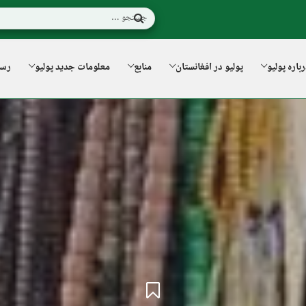
باره پولیو
پولیو در افغانستان
منابع
معلومات جدید پولیو
رسا