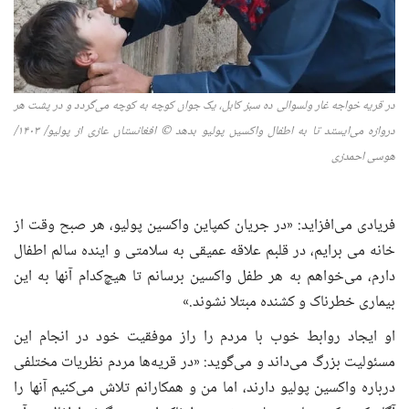
در قریه خواجه غار ولسوالی ده سبز کابل، یک جوان
کوچه به کوچه
می‌گردد و در پشت هر
دروازه می‌ایستد تا به
اطفال
واکسین پولیو بدهد
©
افغانستان عازی از پولیو
/ ۱۴۰
۳
/
هوس
ی
احمدز
ی
فریادی می‌افزاید: «در جریان کمپاین واکسین پولیو، هر صبح وقت از
خانه می برایم، در قلبم علاقه عمیقی به سلامتی و اینده سالم اطفال
دارم، می‌خواهم به هر طفل واکسین برسانم تا هیچ‌کدام آنها به این
بیماری خطرناک و کشنده مبتلا نشوند.»
او ایجاد روابط خوب با مردم را راز موفقیت خود در انجام این
مسئولیت بزرگ می‌داند و می‌گوید: «در قریه‌ها مردم نظریات مختلفی
درباره واکسین پولیو دارند، اما من و همکارانم تلاش می‌کنیم آنها را