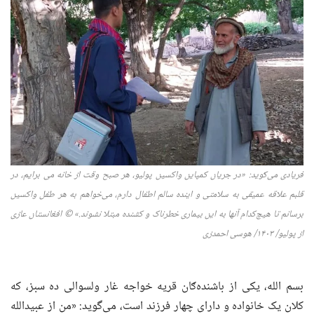
فریادی می‌
ګوید
: «در جریان کمپاین واکسین پولیو، هر صبح
وقت
از خانه
می برایم
، در
قلبم علاقه عمیقی به سلامت
ی
و
اینده سالم اطفال
دارم، می‌خواهم به هر
طفل
واکسین
برسانم تا هیچ‌کدام
آنها
به این بیماری خطرناک و کشنده مبتلا نشوند
.»
©
افغانستان عازی
از پولیو
/ ۱۴۰
۳
/ هوس
ی
احمدز
ی
بسم الله، یکی از باشنده‌ګان قریه خواجه غار ولسوالی ده سبز، که
کلان یک خانواده و دارای چهار فرزند است، می‌گوید: «من از عبیدالله