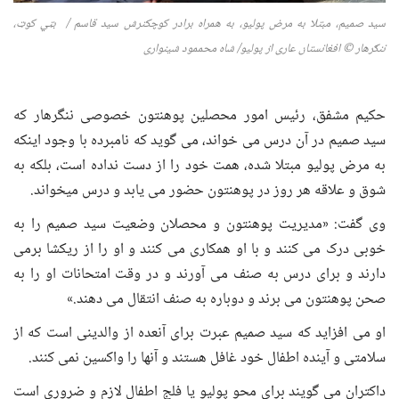
سید صمیم،
مبتلا به مرض پولیو
، به همراه برادر کوچکترش سید قاسم / بټي کوټ،
ننګرهار
©
افغانستان عاری از پولیو
/ شاه محممود شینواری
حکیم مشفق، رئیس امور محصلین پوهنتون خصوصی ننگرهار که
سید صمیم در آن درس می خواند، می گوید که نامبرده با وجود اینکه
به مرض پولیو مبتلا شده، همت خود را از دست نداده است، بلکه به
شوق و علاقه هر روز در پوهنتون حضور می یابد و درس میخواند.
وی گفت: «مدیریت پوهنتون و محصلان وضعیت سید صمیم را به
خوبی درک می کنند و با او همکاری می کنند و او را از ریکشا برمی
دارند و برای درس به صنف می آورند و در وقت امتحانات او را به
صحن پوهنتون می برند و دوباره به صنف انتقال می دهند.»
او می افزاید که سید صمیم عبرت برای آنعده از والدینی است که از
سلامتی و آینده اطفال خود غافل هستند و آنها را واکسین نمی کنند.
داکتران می گویند برای محو پولیو یا فلج اطفال لازم و ضروری است