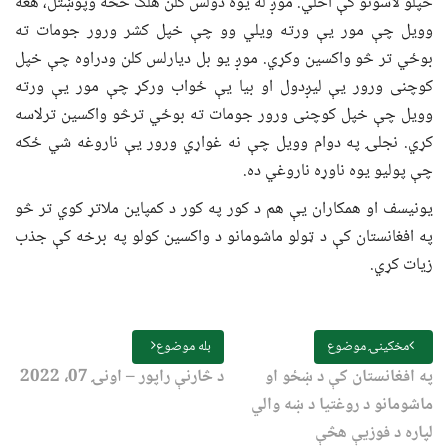
خپلو لاسونو کې اخلي. موږ له یوه دولس کلن هلک څخه وپوښتل، هغه
وویل چې مور یې ورته ویلي وو چې خپل کشر ورور جومات ته
بوځي تر څو واکسین وکړي. موږ یو بل دیارلس کلن ودراوه چې خپل
کوچنی ورور یې لیږدول او بیا یې ځواب ورکړ چې مور یې ورته
وویل چې خپل کوچنی ورور جومات ته بوځي ترڅو واکسین ترلاسه
کړي. نجلۍ په دوام وويل چې نه غواړي ورور يې ناروغه شي ځکه
چې پوليو يوه ناوړه ناروغي ده.
یونیسف او همکاران یې هم د کور په کور د کمپاین ملاتړ کوي تر څو
په افغانستان کې د ټولو ماشومانو د واکسین کولو په برخه کې جذب
زیات کړي.
مخکینۍ موضوع
بله موضوع
په افغانستان کې د ښځو او
د څارنې راپور – اونۍ 07، 2022
ماشومانو د روغتیا د ښه والي
لپاره د فوزیې هڅې