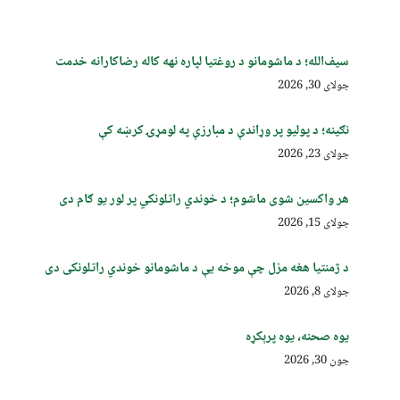
سیف‌الله؛ د ماشومانو د روغتیا لپاره نهه کاله رضاکارانه خدمت
جولای 30, 2026
نګینه؛ د پولیو پر وړاندې د مبارزې په لومړۍ کرښه کې
جولای 23, 2026
هر واکسین شوی ماشوم؛ د خوندي راتلونکي پر لور یو ګام دی
جولای 15, 2026
د ژمنتیا هغه مزل چې موخه یې د ماشومانو خوندي راتلونکی دی
جولای 8, 2026
یوه صحنه، یوه پرېکړه
جون 30, 2026