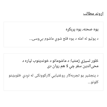
اړوند مطالب
یوه صحنه، یوه پرېکړه
د پولیو له امله د یوه فلج شوي ماشوم بې‌وسۍ...
څلور لسیزې ژمنتیا: د ماشومانو د خوندیتوب لپاره د
محی‌الدین سفر چې لا هم روان دی
د پنجشېر یو تجربه‌کار روغتیايي کارکوونکی له نږدې څلوېښتو
کلونو...