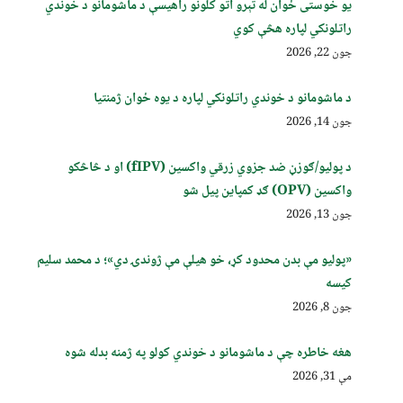
یو خوستی ځوان له تېرو اتو کلونو راهیسې د ماشومانو د خوندي
راتلونکي لپاره هڅې کوي
جون 22, 2026
د ماشومانو د خوندي راتلونکي لپاره د یوه ځوان ژمنتیا
جون 14, 2026
د پولیو/ګوزڼ ضد جزوي زرقي واکسین (fIPV) او د څاڅکو
واکسین (OPV) ګډ کمپاین پيل شو
جون 13, 2026
«پولیو مې بدن محدود کړ، خو هیلې مې ژوندۍ دي»؛ د محمد سلیم
کیسه
جون 8, 2026
هغه خاطره چې د ماشومانو د خوندي کولو په ژمنه بدله شوه
مې 31, 2026