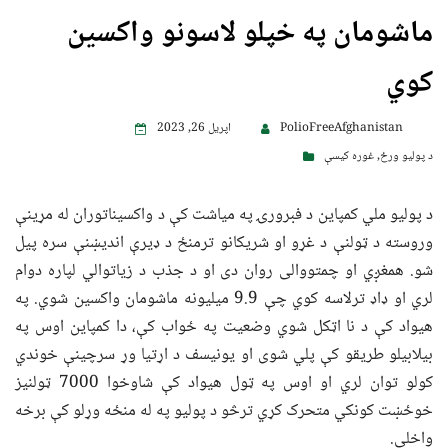
ماشومان په خپلو لاسونو واکسین
کوي
PolioFreeAfghanistan
اپریل 26, 2023
د پولیو ورځ
,
غوره کیسې
د پولیو ملي کمپاین د فبرورۍ په میاشت کې د واکسیناتوران له مړینې
وروسته د ټولنې د غړو او شریکانو ترمنځ د ډیرې اندیښنې سره پیل
شو. همغږي او چمتووالی روان دی او د جذب د زیاتوالي لپاره دوام
لري او ډاډ ترلاسه کوي چې 9.9 میلیونه ماشومان واکسین شوي. په
هیواد کې د نا اټکل شوي وضعیت په ځواب کې، دا کمپاین اوس په
بیلابیلو طریقو کې پلي شوی او یونیسف د اړتیا وړ سرچینې خوندي
کولو توان لري او اوس په ټول هیواد کې شاوخوا 7000 ټولنیز
خوځښت کونکي متحرک کړي ترڅو د پولیو په له منځه وړلو کې برخه
واخلي.