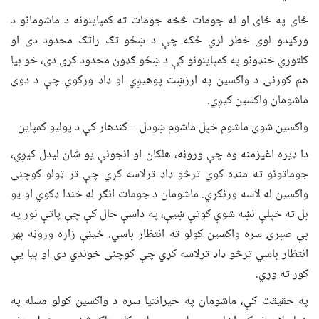
ځای په ځای او له جومات څخه جومات ته کمپاینونه د ماشومانو د
ورکیدو لوی خطر لري ځکه چې د ښځو تګ راتګ محدود دی او
کلتوري خنډونو په کمپاینونو کې د ښځو ګډون محدود کړی دی، خو بیا
هم کورنۍ د واکسین په ارزښت پوهیږي او ډاډ ورکوي چې د دوی
ماشومان واکسین کیږي.
واکسین شوی ماشوم خپل ماشوم ښودل – کندهار کې د پولیو کمپاین
دا ډیره اغیزمنه وه چې وروڼه، هلکان او انجونې یو شان لیدل کیږي،
جوماتونو ته منډه کوي ترڅو ډاډ ترلاسه کړي چې تر ټولو کوچنی
واکسین له لاسه ورنکړي. ماشومان د جومات انګړ له خندا ډکوي او یو
بل ته خپلې نښه شوې ګوتې ښیې، په داسې حال کې چې پاتې نور په
بې صبرۍ سره واکسین کولو ته انتظار باسي. ځینې ​​زاړه وروڼه بهر
انتظار باسي ترڅو ډاډ ترلاسه کړي چې کوچنی خوندي دی او بیا یې
کور ته وړي.
په حقیقت کې، ماشومان په حیرانتیا سره د واکسین کولو مسله په