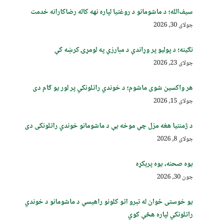
سیف‌الله؛ د ماشومانو د روغتیا لپاره نهه کاله رضاکارانه خدمت
جولای 30, 2026
نګینه؛ د پولیو پر وړاندې د مبارزې په لومړۍ کرښه کې
جولای 23, 2026
هر واکسین شوی ماشوم؛ د خوندي راتلونکي پر لور یو ګام دی
جولای 15, 2026
د ژمنتیا هغه مزل چې موخه یې د ماشومانو خوندي راتلونکی دی
جولای 8, 2026
یوه صحنه، یوه پرېکړه
جون 30, 2026
یو خوستی ځوان له تېرو اتو کلونو راهیسې د ماشومانو د خوندي
راتلونکي لپاره هڅې کوي