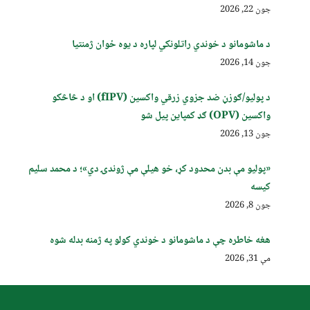
جون 22, 2026
د ماشومانو د خوندي راتلونکي لپاره د یوه ځوان ژمنتیا
جون 14, 2026
د پولیو/ګوزڼ ضد جزوي زرقي واکسین (fIPV) او د څاڅکو
واکسین (OPV) ګډ کمپاین پيل شو
جون 13, 2026
«پولیو مې بدن محدود کړ، خو هیلې مې ژوندۍ دي»؛ د محمد سلیم
کیسه
جون 8, 2026
هغه خاطره چې د ماشومانو د خوندي کولو په ژمنه بدله شوه
مې 31, 2026