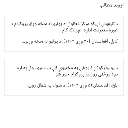
اړوند مطالب
د ټلیفوني اړیکو مرکز فعالول؛ د پولیو له منځه وړلو پروګرام د
غوره مدیریت لپاره اغېزناک ګام
کابل، افغانستان (۳۰ وږی ۱۴۰۲): د پولیو له منځه وړلو...
د پولیو/ ګوزڼ ناروغۍ په مخنیوي کې د رسنیو رول په اړه
دوه ورځنی روزنیز پروګرام جوړ شو
بلخ، افغانستان (۵ وږی ۱۴۰۲): د هېواد په شمال زون...