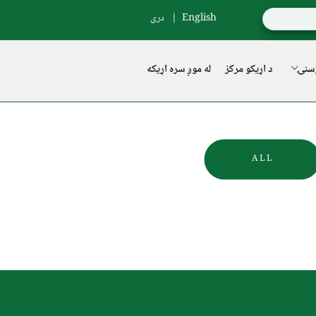
English
دری
سنۍ
د اړیکو مرکز
له موږ سره اړیکه
ALL