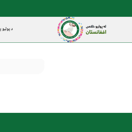
د پولیو پ