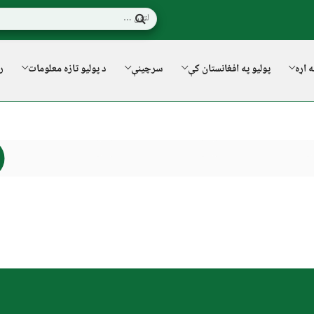
ه اړه
پولیو په افغانستان کې
سرچینې
د پولیو تازه معلومات
ر